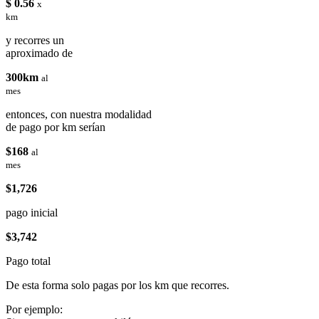
$ 0.56
x
km
y recorres un
aproximado de
300km
al
mes
entonces, con nuestra modalidad
de pago por km serían
$168
al
mes
$1,726
pago inicial
$3,742
Pago total
De esta forma solo pagas por los km que recorres.
Por ejemplo: