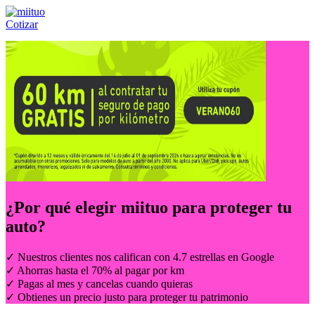
Cotizar
Llámanos al:
(55) 84-21-05-00
ó
800-953-00-59
¿Por qué elegir
miituo
para proteger tu
auto?
✓ Nuestros clientes nos califican con 4.7 estrellas en Google
✓ Ahorras hasta el 70% al pagar por km
✓ Pagas al mes y cancelas cuando quieras
✓ Obtienes un precio justo para proteger tu patrimonio