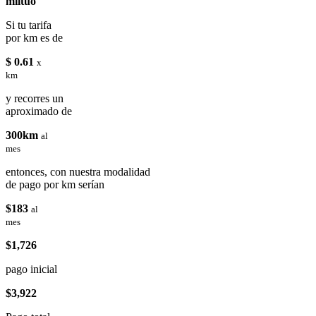
miituo
Si tu tarifa
por km es de
$ 0.61
x
km
y recorres un
aproximado de
300km
al
mes
entonces, con nuestra modalidad
de pago por km serían
$183
al
mes
$1,726
pago inicial
$3,922