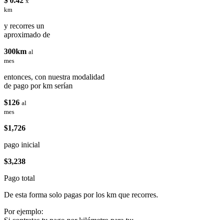
$ 0.42
x
km
y recorres un
aproximado de
300km
al
mes
entonces, con nuestra modalidad
de pago por km serían
$126
al
mes
$1,726
pago inicial
$3,238
Pago total
De esta forma solo pagas por los km que recorres.
Por ejemplo: