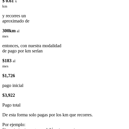
$ 0.61
x
km
y recorres un
aproximado de
300km
al
mes
entonces, con nuestra modalidad
de pago por km serían
$183
al
mes
$1,726
pago inicial
$3,922
Pago total
De esta forma solo pagas por los km que recorres.
Por ejemplo: