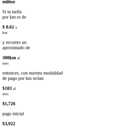
miituo
Si tu tarifa
por km es de
$ 0.61
x
km
y recorres un
aproximado de
300km
al
mes
entonces, con nuestra modalidad
de pago por km serían
$183
al
mes
$1,726
pago inicial
$3,922