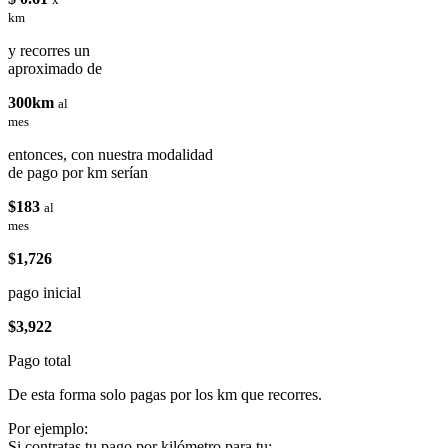
km
y recorres un
aproximado de
300km
al
mes
entonces, con nuestra modalidad
de pago por km serían
$183
al
mes
$1,726
pago inicial
$3,922
Pago total
De esta forma solo pagas por los km que recorres.
Por ejemplo:
Si contratas tu pago por kilómetro para tu: