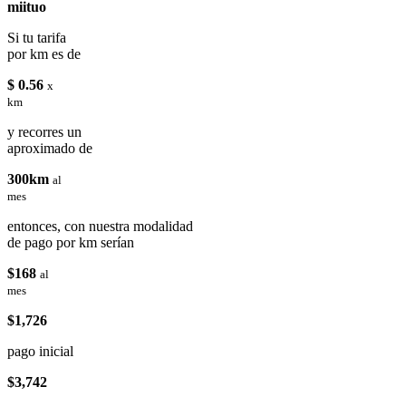
miituo
Si tu tarifa
por km es de
$ 0.56
x
km
y recorres un
aproximado de
300km
al
mes
entonces, con nuestra modalidad
de pago por km serían
$168
al
mes
$1,726
pago inicial
$3,742