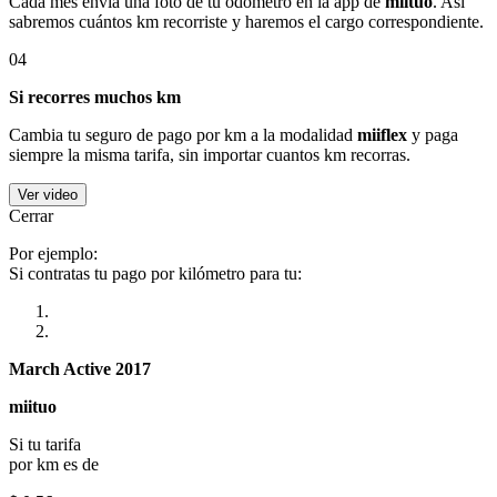
Cada mes envía una foto de tu odómetro en la app de
miituo
. Así
sabremos cuántos km recorriste y haremos el cargo correspondiente.
04
Si recorres muchos km
Cambia tu seguro de pago por km a la modalidad
miiflex
y paga
siempre la misma tarifa, sin importar cuantos km recorras.
Ver video
Cerrar
Por ejemplo:
Si contratas tu pago por kilómetro para tu:
March Active 2017
miituo
Si tu tarifa
por km es de