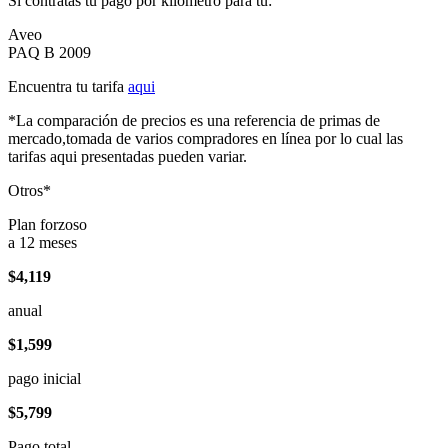
Si contratas tu pago por kilómetro para tu:
Aveo
PAQ B 2009
Encuentra tu tarifa
aqui
*La comparación de precios es una referencia de primas de
mercado,tomada de varios compradores en línea por lo cual las
tarifas aqui presentadas pueden variar.
Otros*
Plan forzoso
a 12 meses
$4,119
anual
$1,599
pago inicial
$5,799
Pago total