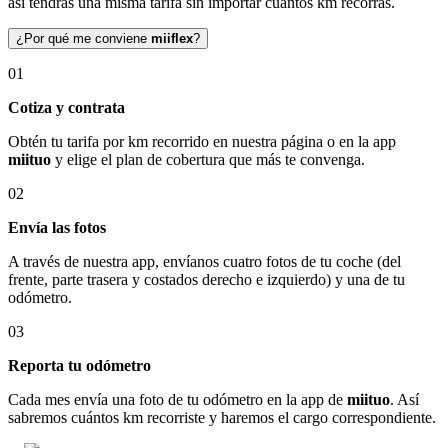
así tendrás una misma tarifa sin importar cuántos km recorras.
¿Por qué me conviene
miiflex
?
01
Cotiza y contrata
Obtén tu tarifa por km recorrido en nuestra página o en la app
miituo
y elige el plan de cobertura que más te convenga.
02
Envía las fotos
A través de nuestra app, envíanos cuatro fotos de tu coche (del
frente, parte trasera y costados derecho e izquierdo) y una de tu
odómetro.
03
Reporta tu odómetro
Cada mes envía una foto de tu odómetro en la app de
miituo
. Así
sabremos cuántos km recorriste y haremos el cargo correspondiente.