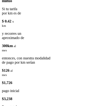
miituo
Si tu tarifa
por km es de
$ 0.42
x
km
y recorres un
aproximado de
300km
al
mes
entonces, con nuestra modalidad
de pago por km serían
$126
al
mes
$1,726
pago inicial
$3,238