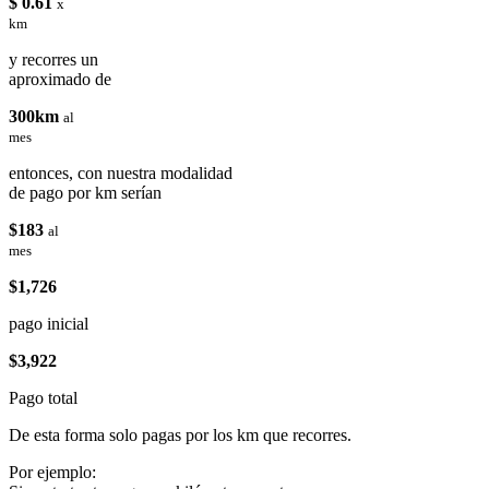
$ 0.61
x
km
y recorres un
aproximado de
300km
al
mes
entonces, con nuestra modalidad
de pago por km serían
$183
al
mes
$1,726
pago inicial
$3,922
Pago total
De esta forma solo pagas por los km que recorres.
Por ejemplo: