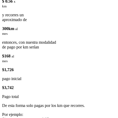
$ 0.56
x
km
y recorres un
aproximado de
300km
al
mes
entonces, con nuestra modalidad
de pago por km serían
$168
al
mes
$1,726
pago inicial
$3,742
Pago total
De esta forma solo pagas por los km que recorres.
Por ejemplo: