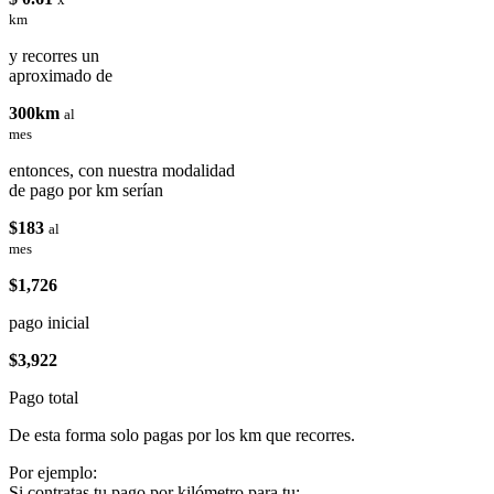
km
y recorres un
aproximado de
300km
al
mes
entonces, con nuestra modalidad
de pago por km serían
$183
al
mes
$1,726
pago inicial
$3,922
Pago total
De esta forma solo pagas por los km que recorres.
Por ejemplo:
Si contratas tu pago por kilómetro para tu: