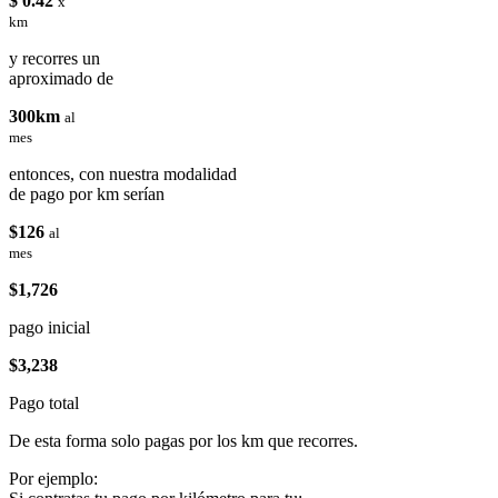
$ 0.42
x
km
y recorres un
aproximado de
300km
al
mes
entonces, con nuestra modalidad
de pago por km serían
$126
al
mes
$1,726
pago inicial
$3,238
Pago total
De esta forma solo pagas por los km que recorres.
Por ejemplo: