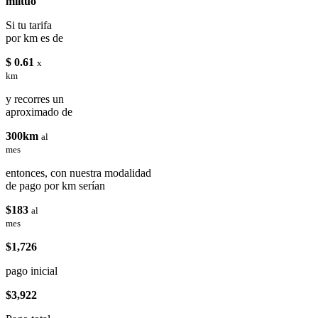
miituo
Si tu tarifa
por km es de
$ 0.61
x
km
y recorres un
aproximado de
300km
al
mes
entonces, con nuestra modalidad
de pago por km serían
$183
al
mes
$1,726
pago inicial
$3,922