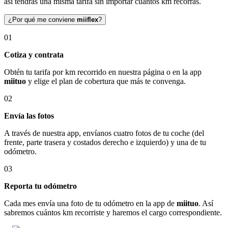
así tendrás una misma tarifa sin importar cuántos km recorras.
¿Por qué me conviene
miiflex
?
01
Cotiza y contrata
Obtén tu tarifa por km recorrido en nuestra página o en la app
miituo
y elige el plan de cobertura que más te convenga.
02
Envía las fotos
A través de nuestra app, envíanos cuatro fotos de tu coche (del
frente, parte trasera y costados derecho e izquierdo) y una de tu
odómetro.
03
Reporta tu odómetro
Cada mes envía una foto de tu odómetro en la app de
miituo
. Así
sabremos cuántos km recorriste y haremos el cargo correspondiente.