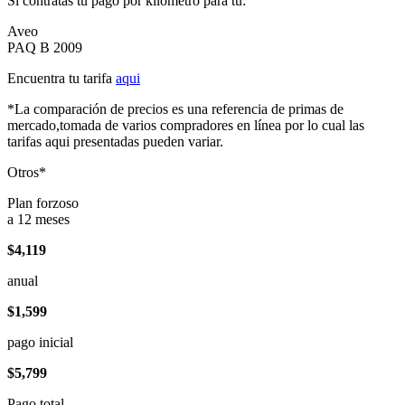
Si contratas tu pago por kilómetro para tu:
Aveo
PAQ B 2009
Encuentra tu tarifa
aqui
*La comparación de precios es una referencia de primas de
mercado,tomada de varios compradores en línea por lo cual las
tarifas aqui presentadas pueden variar.
Otros*
Plan forzoso
a 12 meses
$4,119
anual
$1,599
pago inicial
$5,799
Pago total