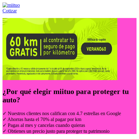
Cotizar
Llámanos al:
(55) 84-21-05-00
ó
800-953-00-59
¿Por qué elegir
miituo
para proteger tu
auto?
✓ Nuestros clientes nos califican con 4.7 estrellas en Google
✓ Ahorras hasta el 70% al pagar por km
✓ Pagas al mes y cancelas cuando quieras
✓ Obtienes un precio justo para proteger tu patrimonio