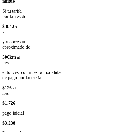
miituo
Si tu tarifa
por km es de
$ 0.42
x
km
y recorres un
aproximado de
300km
al
mes
entonces, con nuestra modalidad
de pago por km serían
$126
al
mes
$1,726
pago inicial
$3,238