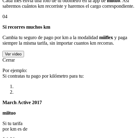
Cada mes envía una foto de tu odómetro en la app de
miituo
. Así
sabremos cuántos km recorriste y haremos el cargo correspondiente.
04
Si recorres muchos km
Cambia tu seguro de pago por km a la modalidad
miiflex
y paga
siempre la misma tarifa, sin importar cuantos km recorras.
Ver video
Cerrar
Por ejemplo:
Si contratas tu pago por kilómetro para tu:
March Active 2017
miituo
Si tu tarifa
por km es de