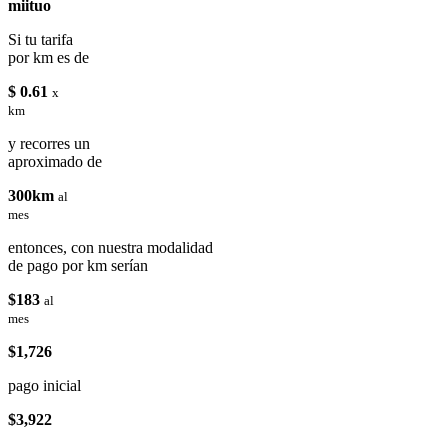
miituo
Si tu tarifa
por km es de
$ 0.61
x
km
y recorres un
aproximado de
300km
al
mes
entonces, con nuestra modalidad
de pago por km serían
$183
al
mes
$1,726
pago inicial
$3,922