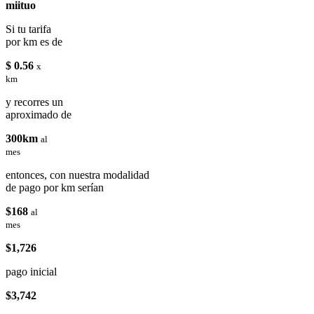
miituo
Si tu tarifa
por km es de
$ 0.56
x
km
y recorres un
aproximado de
300km
al
mes
entonces, con nuestra modalidad
de pago por km serían
$168
al
mes
$1,726
pago inicial
$3,742