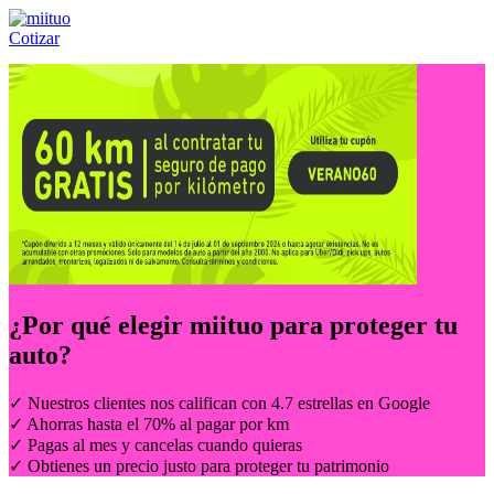
Cotizar
Llámanos al:
(55) 84-21-05-00
ó
800-953-00-59
¿Por qué elegir
miituo
para proteger tu
auto?
✓ Nuestros clientes nos califican con 4.7 estrellas en Google
✓ Ahorras hasta el 70% al pagar por km
✓ Pagas al mes y cancelas cuando quieras
✓ Obtienes un precio justo para proteger tu patrimonio