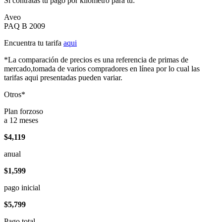
Si contratas tu pago por kilómetro para tu:
Aveo
PAQ B 2009
Encuentra tu tarifa
aqui
*La comparación de precios es una referencia de primas de
mercado,tomada de varios compradores en línea por lo cual las
tarifas aqui presentadas pueden variar.
Otros*
Plan forzoso
a 12 meses
$4,119
anual
$1,599
pago inicial
$5,799
Pago total