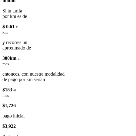
miituo
Si tu tarifa
por km es de
$ 0.61
x
km
y recorres un
aproximado de
300km
al
mes
entonces, con nuestra modalidad
de pago por km serían
$183
al
mes
$1,726
pago inicial
$3,922