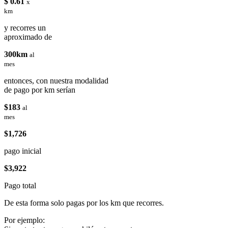
$ 0.61
x
km
y recorres un
aproximado de
300km
al
mes
entonces, con nuestra modalidad
de pago por km serían
$183
al
mes
$1,726
pago inicial
$3,922
Pago total
De esta forma solo pagas por los km que recorres.
Por ejemplo: