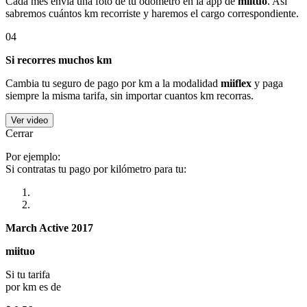
Cada mes envía una foto de tu odómetro en la app de
miituo
. Así
sabremos cuántos km recorriste y haremos el cargo correspondiente.
04
Si recorres muchos km
Cambia tu seguro de pago por km a la modalidad
miiflex
y paga
siempre la misma tarifa, sin importar cuantos km recorras.
Ver video
Cerrar
Por ejemplo:
Si contratas tu pago por kilómetro para tu:
March Active 2017
miituo
Si tu tarifa
por km es de