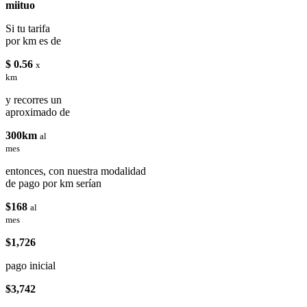
miituo
Si tu tarifa
por km es de
$ 0.56
x
km
y recorres un
aproximado de
300km
al
mes
entonces, con nuestra modalidad
de pago por km serían
$168
al
mes
$1,726
pago inicial
$3,742