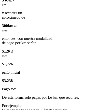
$ 0.42
x
km
y recorres un
aproximado de
300km
al
mes
entonces, con nuestra modalidad
de pago por km serían
$126
al
mes
$1,726
pago inicial
$3,238
Pago total
De esta forma solo pagas por los km que recorres.
Por ejemplo: