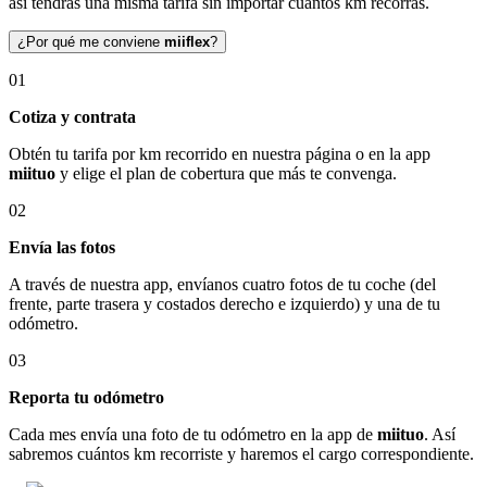
así tendrás una misma tarifa sin importar cuántos km recorras.
¿Por qué me conviene
miiflex
?
01
Cotiza y contrata
Obtén tu tarifa por km recorrido en nuestra página o en la app
miituo
y elige el plan de cobertura que más te convenga.
02
Envía las fotos
A través de nuestra app, envíanos cuatro fotos de tu coche (del
frente, parte trasera y costados derecho e izquierdo) y una de tu
odómetro.
03
Reporta tu odómetro
Cada mes envía una foto de tu odómetro en la app de
miituo
. Así
sabremos cuántos km recorriste y haremos el cargo correspondiente.