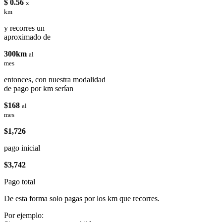
$ 0.56
x
km
y recorres un
aproximado de
300km
al
mes
entonces, con nuestra modalidad
de pago por km serían
$168
al
mes
$1,726
pago inicial
$3,742
Pago total
De esta forma solo pagas por los km que recorres.
Por ejemplo: