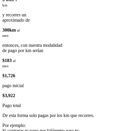
km
y recorres un
aproximado de
300km
al
mes
entonces, con nuestra modalidad
de pago por km serían
$183
al
mes
$1,726
pago inicial
$3,922
Pago total
De esta forma solo pagas por los km que recorres.
Por ejemplo:
Si contratas tu pago por kilómetro para tu: