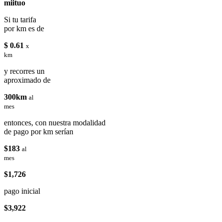
miituo
Si tu tarifa
por km es de
$ 0.61
x
km
y recorres un
aproximado de
300km
al
mes
entonces, con nuestra modalidad
de pago por km serían
$183
al
mes
$1,726
pago inicial
$3,922