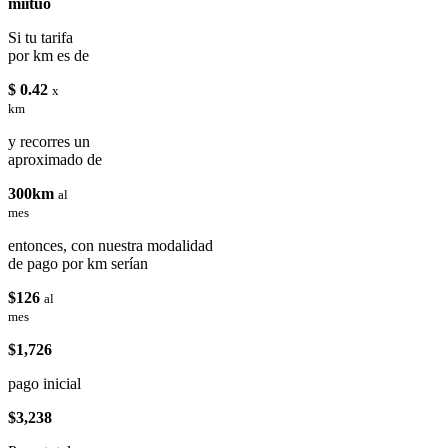
miituo
Si tu tarifa
por km es de
$ 0.42
x
km
y recorres un
aproximado de
300km
al
mes
entonces, con nuestra modalidad
de pago por km serían
$126
al
mes
$1,726
pago inicial
$3,238