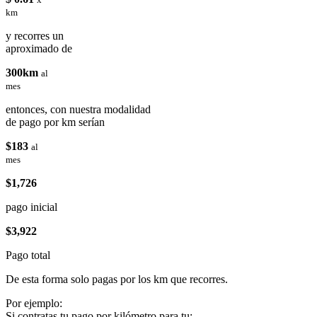
km
y recorres un
aproximado de
300km
al
mes
entonces, con nuestra modalidad
de pago por km serían
$183
al
mes
$1,726
pago inicial
$3,922
Pago total
De esta forma solo pagas por los km que recorres.
Por ejemplo:
Si contratas tu pago por kilómetro para tu: