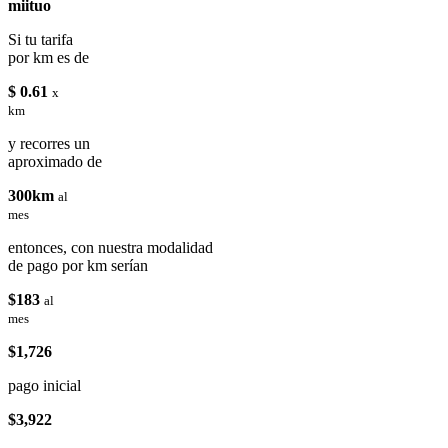
miituo
Si tu tarifa
por km es de
$ 0.61
x
km
y recorres un
aproximado de
300km
al
mes
entonces, con nuestra modalidad
de pago por km serían
$183
al
mes
$1,726
pago inicial
$3,922