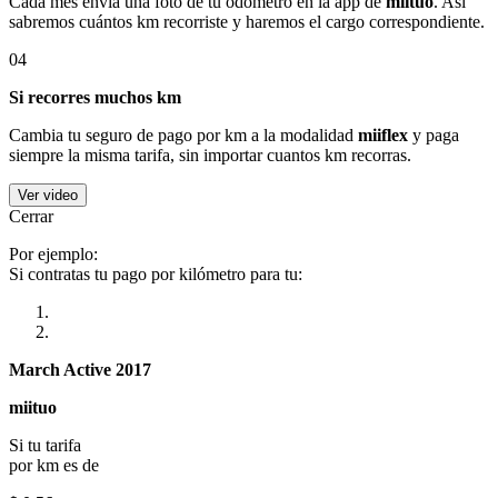
Cada mes envía una foto de tu odómetro en la app de
miituo
. Así
sabremos cuántos km recorriste y haremos el cargo correspondiente.
04
Si recorres muchos km
Cambia tu seguro de pago por km a la modalidad
miiflex
y paga
siempre la misma tarifa, sin importar cuantos km recorras.
Ver video
Cerrar
Por ejemplo:
Si contratas tu pago por kilómetro para tu:
March Active 2017
miituo
Si tu tarifa
por km es de