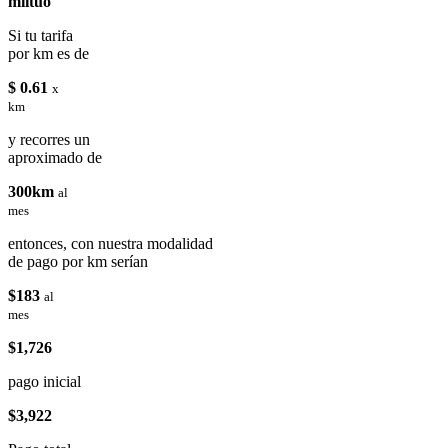
miituo
Si tu tarifa
por km es de
$ 0.61
x
km
y recorres un
aproximado de
300km
al
mes
entonces, con nuestra modalidad
de pago por km serían
$183
al
mes
$1,726
pago inicial
$3,922