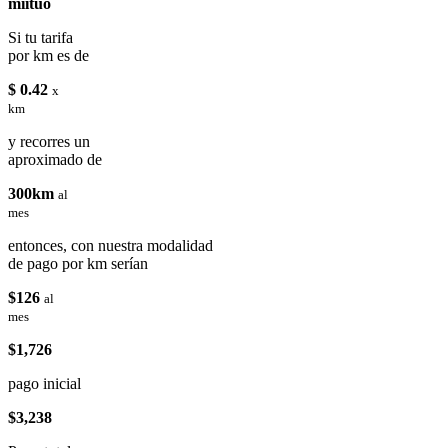
miituo
Si tu tarifa
por km es de
$ 0.42
x
km
y recorres un
aproximado de
300km
al
mes
entonces, con nuestra modalidad
de pago por km serían
$126
al
mes
$1,726
pago inicial
$3,238