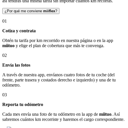
así tendrás una misma tarifa sin importar cuántos km recorras.
¿Por qué me conviene
miiflex
?
01
Cotiza y contrata
Obtén tu tarifa por km recorrido en nuestra página o en la app
miituo
y elige el plan de cobertura que más te convenga.
02
Envía las fotos
A través de nuestra app, envíanos cuatro fotos de tu coche (del
frente, parte trasera y costados derecho e izquierdo) y una de tu
odómetro.
03
Reporta tu odómetro
Cada mes envía una foto de tu odómetro en la app de
miituo
. Así
sabremos cuántos km recorriste y haremos el cargo correspondiente.