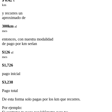
$ 0.42
x
km
y recorres un
aproximado de
300km
al
mes
entonces, con nuestra modalidad
de pago por km serían
$126
al
mes
$1,726
pago inicial
$3,238
Pago total
De esta forma solo pagas por los km que recorres.
Por ejemplo: