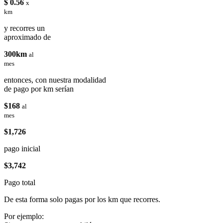
$ 0.56
x
km
y recorres un
aproximado de
300km
al
mes
entonces, con nuestra modalidad
de pago por km serían
$168
al
mes
$1,726
pago inicial
$3,742
Pago total
De esta forma solo pagas por los km que recorres.
Por ejemplo: