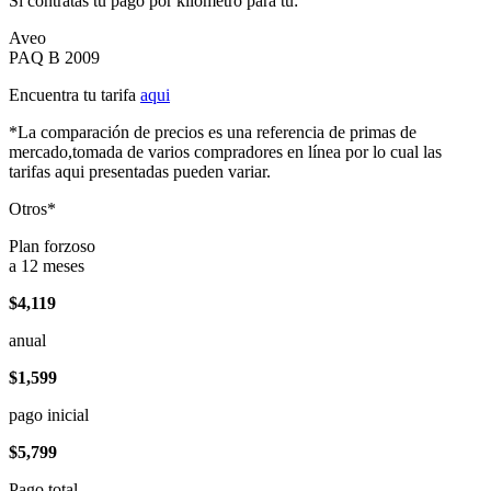
Si contratas tu pago por kilómetro para tu:
Aveo
PAQ B 2009
Encuentra tu tarifa
aqui
*La comparación de precios es una referencia de primas de
mercado,tomada de varios compradores en línea por lo cual las
tarifas aqui presentadas pueden variar.
Otros*
Plan forzoso
a 12 meses
$4,119
anual
$1,599
pago inicial
$5,799
Pago total