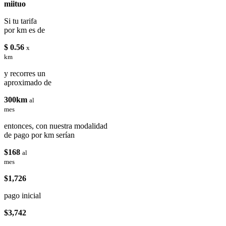
miituo
Si tu tarifa
por km es de
$ 0.56
x
km
y recorres un
aproximado de
300km
al
mes
entonces, con nuestra modalidad
de pago por km serían
$168
al
mes
$1,726
pago inicial
$3,742