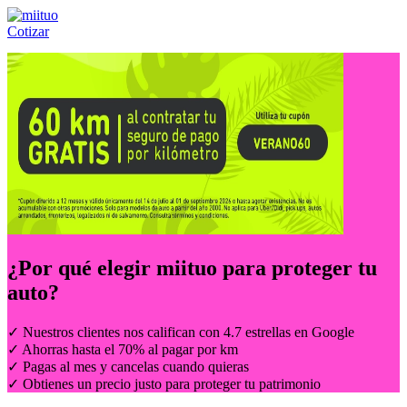
Cotizar
Llámanos al:
(55) 84-21-05-00
ó
800-953-00-59
¿Por qué elegir
miituo
para proteger tu
auto?
✓ Nuestros clientes nos califican con 4.7 estrellas en Google
✓ Ahorras hasta el 70% al pagar por km
✓ Pagas al mes y cancelas cuando quieras
✓ Obtienes un precio justo para proteger tu patrimonio