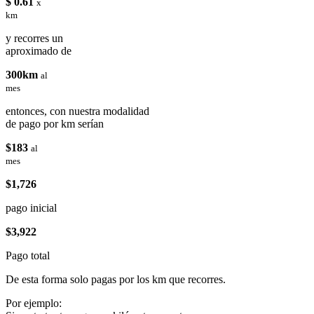
$ 0.61
x
km
y recorres un
aproximado de
300km
al
mes
entonces, con nuestra modalidad
de pago por km serían
$183
al
mes
$1,726
pago inicial
$3,922
Pago total
De esta forma solo pagas por los km que recorres.
Por ejemplo: