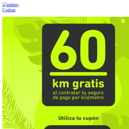
Cotizar
Llámanos al:
(55) 84-21-05-00
ó
800-953-00-59