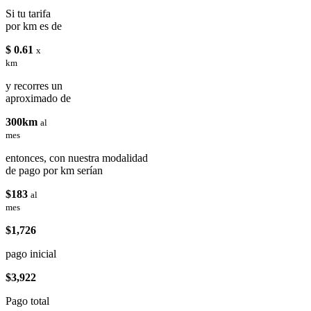
Si tu tarifa
por km es de
$ 0.61
x
km
y recorres un
aproximado de
300km
al
mes
entonces, con nuestra modalidad
de pago por km serían
$183
al
mes
$1,726
pago inicial
$3,922
Pago total