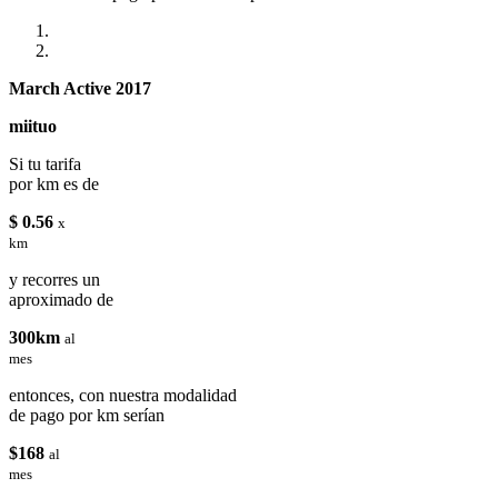
March Active 2017
miituo
Si tu tarifa
por km es de
$ 0.56
x
km
y recorres un
aproximado de
300km
al
mes
entonces, con nuestra modalidad
de pago por km serían
$168
al
mes