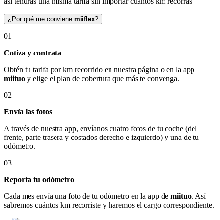
así tendrás una misma tarifa sin importar cuántos km recorras.
¿Por qué me conviene
miiflex
?
01
Cotiza y contrata
Obtén tu tarifa por km recorrido en nuestra página o en la app
miituo
y elige el plan de cobertura que más te convenga.
02
Envía las fotos
A través de nuestra app, envíanos cuatro fotos de tu coche (del
frente, parte trasera y costados derecho e izquierdo) y una de tu
odómetro.
03
Reporta tu odómetro
Cada mes envía una foto de tu odómetro en la app de
miituo
. Así
sabremos cuántos km recorriste y haremos el cargo correspondiente.