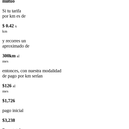
miituo
Si tu tarifa
por km es de
$ 0.42
x
km
y recorres un
aproximado de
300km
al
mes
entonces, con nuestra modalidad
de pago por km serían
$126
al
mes
$1,726
pago inicial
$3,238