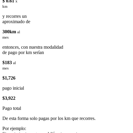
$ 0.61
x
km
y recorres un
aproximado de
300km
al
mes
entonces, con nuestra modalidad
de pago por km serían
$183
al
mes
$1,726
pago inicial
$3,922
Pago total
De esta forma solo pagas por los km que recorres.
Por ejemplo: