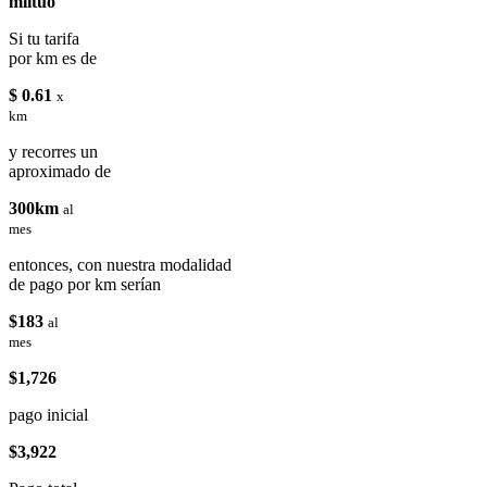
miituo
Si tu tarifa
por km es de
$ 0.61
x
km
y recorres un
aproximado de
300km
al
mes
entonces, con nuestra modalidad
de pago por km serían
$183
al
mes
$1,726
pago inicial
$3,922