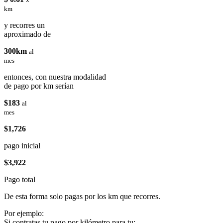
km
y recorres un
aproximado de
300km
al
mes
entonces, con nuestra modalidad
de pago por km serían
$183
al
mes
$1,726
pago inicial
$3,922
Pago total
De esta forma solo pagas por los km que recorres.
Por ejemplo:
Si contratas tu pago por kilómetro para tu: