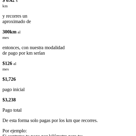
$ 0.42
x
km
y recorres un
aproximado de
300km
al
mes
entonces, con nuestra modalidad
de pago por km serían
$126
al
mes
$1,726
pago inicial
$3,238
Pago total
De esta forma solo pagas por los km que recorres.
Por ejemplo: