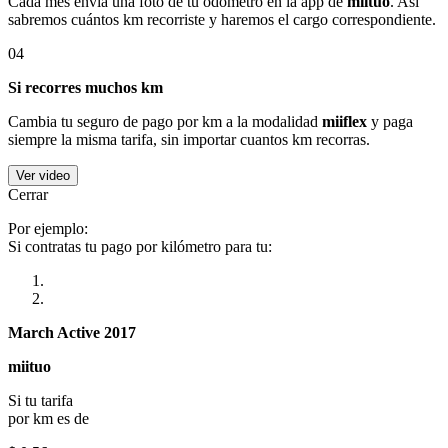
Cada mes envía una foto de tu odómetro en la app de
miituo
. Así
sabremos cuántos km recorriste y haremos el cargo correspondiente.
04
Si recorres muchos km
Cambia tu seguro de pago por km a la modalidad
miiflex
y paga
siempre la misma tarifa, sin importar cuantos km recorras.
Ver video
Cerrar
Por ejemplo:
Si contratas tu pago por kilómetro para tu:
March Active 2017
miituo
Si tu tarifa
por km es de