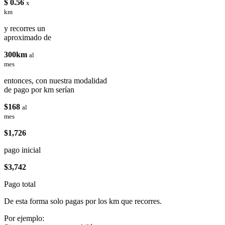
$ 0.56
x
km
y recorres un
aproximado de
300km
al
mes
entonces, con nuestra modalidad
de pago por km serían
$168
al
mes
$1,726
pago inicial
$3,742
Pago total
De esta forma solo pagas por los km que recorres.
Por ejemplo: