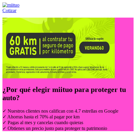
Cotizar
Llámanos al:
(55) 84-21-05-00
ó
800-953-00-59
¿Por qué elegir
miituo
para proteger tu
auto?
✓ Nuestros clientes nos califican con 4.7 estrellas en Google
✓ Ahorras hasta el 70% al pagar por km
✓ Pagas al mes y cancelas cuando quieras
✓ Obtienes un precio justo para proteger tu patrimonio