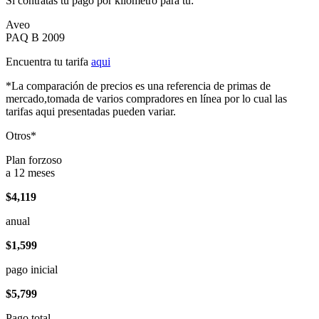
Si contratas tu pago por kilómetro para tu:
Aveo
PAQ B 2009
Encuentra tu tarifa
aqui
*La comparación de precios es una referencia de primas de
mercado,tomada de varios compradores en línea por lo cual las
tarifas aqui presentadas pueden variar.
Otros*
Plan forzoso
a 12 meses
$4,119
anual
$1,599
pago inicial
$5,799
Pago total