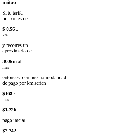
miituo
Si tu tarifa
por km es de
$ 0.56
x
km
y recorres un
aproximado de
300km
al
mes
entonces, con nuestra modalidad
de pago por km serían
$168
al
mes
$1,726
pago inicial
$3,742