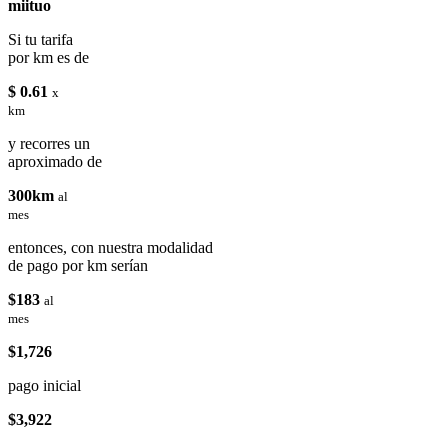
miituo
Si tu tarifa
por km es de
$ 0.61
x
km
y recorres un
aproximado de
300km
al
mes
entonces, con nuestra modalidad
de pago por km serían
$183
al
mes
$1,726
pago inicial
$3,922