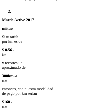
March Active 2017
miituo
Si tu tarifa
por km es de
$ 0.56
x
km
y recorres un
aproximado de
300km
al
mes
entonces, con nuestra modalidad
de pago por km serían
$168
al
mes