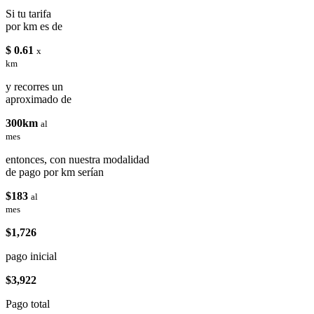
Si tu tarifa
por km es de
$ 0.61
x
km
y recorres un
aproximado de
300km
al
mes
entonces, con nuestra modalidad
de pago por km serían
$183
al
mes
$1,726
pago inicial
$3,922
Pago total