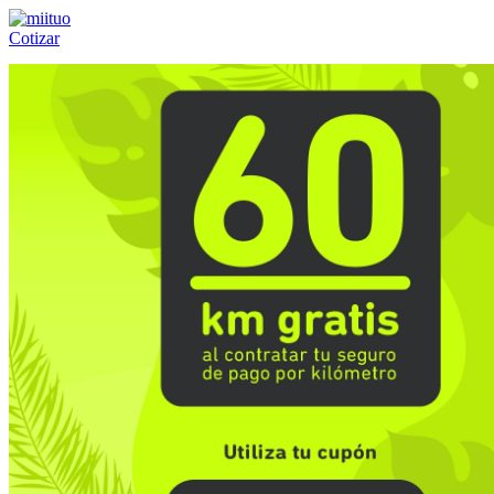
Cotizar
Llámanos al:
(55) 84-21-05-00
ó
800-953-00-59