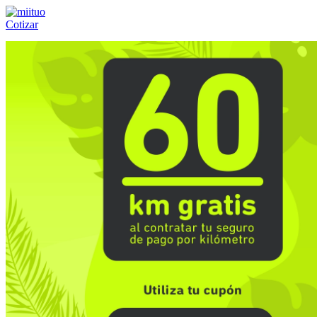
Cotizar
Llámanos al:
(55) 84-21-05-00
ó
800-953-00-59