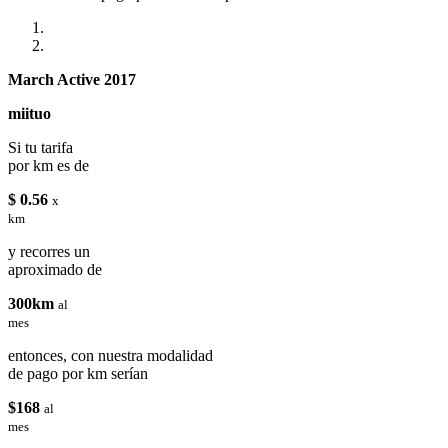
March Active 2017
miituo
Si tu tarifa
por km es de
$ 0.56
x
km
y recorres un
aproximado de
300km
al
mes
entonces, con nuestra modalidad
de pago por km serían
$168
al
mes