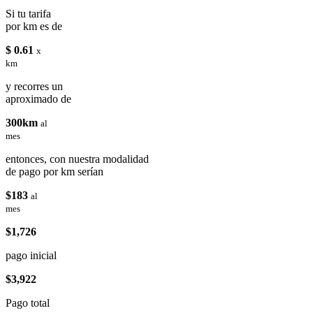
Si tu tarifa
por km es de
$ 0.61
x
km
y recorres un
aproximado de
300km
al
mes
entonces, con nuestra modalidad
de pago por km serían
$183
al
mes
$1,726
pago inicial
$3,922
Pago total