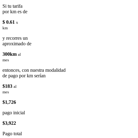
Si tu tarifa
por km es de
$ 0.61
x
km
y recorres un
aproximado de
300km
al
mes
entonces, con nuestra modalidad
de pago por km serían
$183
al
mes
$1,726
pago inicial
$3,922
Pago total