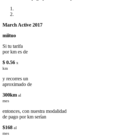
March Active 2017
miituo
Si tu tarifa
por km es de
$ 0.56
x
km
y recorres un
aproximado de
300km
al
mes
entonces, con nuestra modalidad
de pago por km serían
$168
al
mes