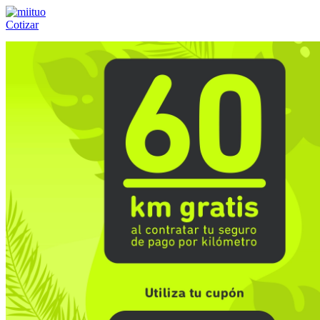
Cotizar
Llámanos al:
(55) 84-21-05-00
ó
800-953-00-59