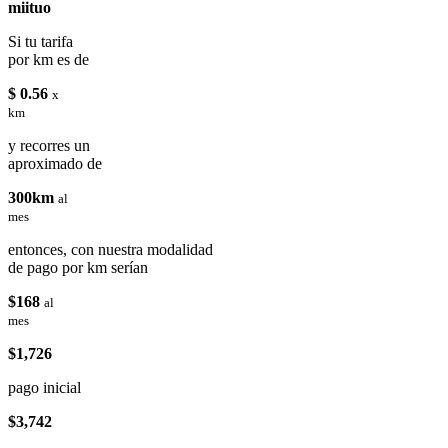
miituo
Si tu tarifa
por km es de
$ 0.56
x
km
y recorres un
aproximado de
300km
al
mes
entonces, con nuestra modalidad
de pago por km serían
$168
al
mes
$1,726
pago inicial
$3,742