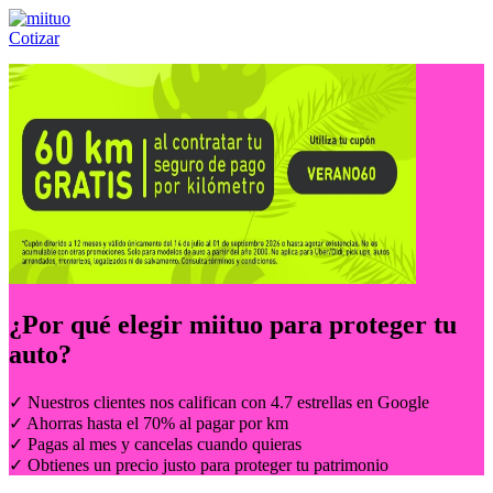
Cotizar
Llámanos al:
(55) 84-21-05-00
ó
800-953-00-59
¿Por qué elegir
miituo
para proteger tu
auto?
✓ Nuestros clientes nos califican con 4.7 estrellas en Google
✓ Ahorras hasta el 70% al pagar por km
✓ Pagas al mes y cancelas cuando quieras
✓ Obtienes un precio justo para proteger tu patrimonio