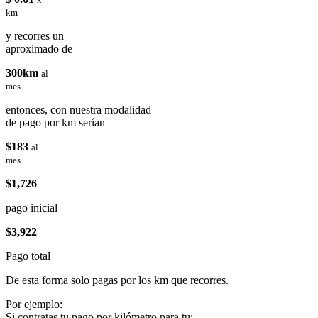
km
y recorres un
aproximado de
300km
al
mes
entonces, con nuestra modalidad
de pago por km serían
$183
al
mes
$1,726
pago inicial
$3,922
Pago total
De esta forma solo pagas por los km que recorres.
Por ejemplo:
Si contratas tu pago por kilómetro para tu: