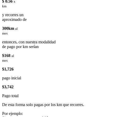
$ 0.56
x
km
y recorres un
aproximado de
300km
al
mes
entonces, con nuestra modalidad
de pago por km serían
$168
al
mes
$1,726
pago inicial
$3,742
Pago total
De esta forma solo pagas por los km que recorres.
Por ejemplo: