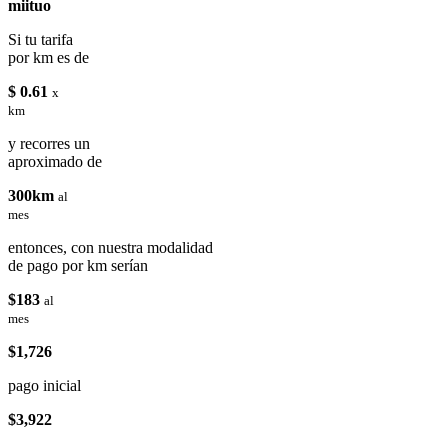
miituo
Si tu tarifa
por km es de
$ 0.61
x
km
y recorres un
aproximado de
300km
al
mes
entonces, con nuestra modalidad
de pago por km serían
$183
al
mes
$1,726
pago inicial
$3,922