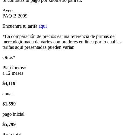
Si contratas tu pago por kilómetro para tu:
Aveo
PAQ B 2009
Encuentra tu tarifa
aqui
*La comparación de precios es una referencia de primas de
mercado,tomada de varios compradores en línea por lo cual las
tarifas aqui presentadas pueden variar.
Otros*
Plan forzoso
a 12 meses
$4,119
anual
$1,599
pago inicial
$5,799
Pago total