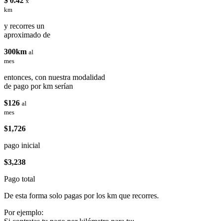
$ 0.42
x
km
y recorres un
aproximado de
300km
al
mes
entonces, con nuestra modalidad
de pago por km serían
$126
al
mes
$1,726
pago inicial
$3,238
Pago total
De esta forma solo pagas por los km que recorres.
Por ejemplo: