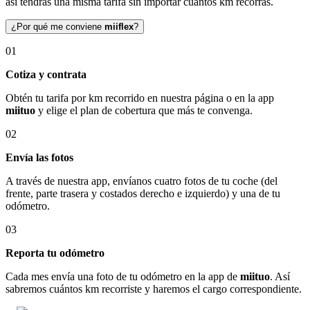
así tendrás una misma tarifa sin importar cuántos km recorras.
¿Por qué me conviene
miiflex
?
01
Cotiza y contrata
Obtén tu tarifa por km recorrido en nuestra página o en la app
miituo
y elige el plan de cobertura que más te convenga.
02
Envía las fotos
A través de nuestra app, envíanos cuatro fotos de tu coche (del
frente, parte trasera y costados derecho e izquierdo) y una de tu
odómetro.
03
Reporta tu odómetro
Cada mes envía una foto de tu odómetro en la app de
miituo
. Así
sabremos cuántos km recorriste y haremos el cargo correspondiente.