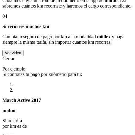
Cada mes envía una foto de tu odómetro en la app de
miituo
. Así
sabremos cuántos km recorriste y haremos el cargo correspondiente.
04
Si recorres muchos km
Cambia tu seguro de pago por km a la modalidad
miiflex
y paga
siempre la misma tarifa, sin importar cuantos km recorras.
Ver video
Cerrar
Por ejemplo:
Si contratas tu pago por kilómetro para tu:
March Active 2017
miituo
Si tu tarifa
por km es de