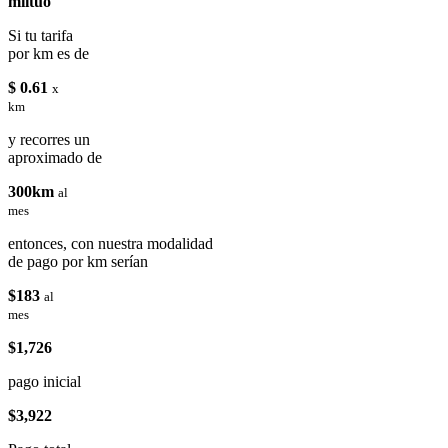
miituo
Si tu tarifa
por km es de
$ 0.61
x
km
y recorres un
aproximado de
300km
al
mes
entonces, con nuestra modalidad
de pago por km serían
$183
al
mes
$1,726
pago inicial
$3,922