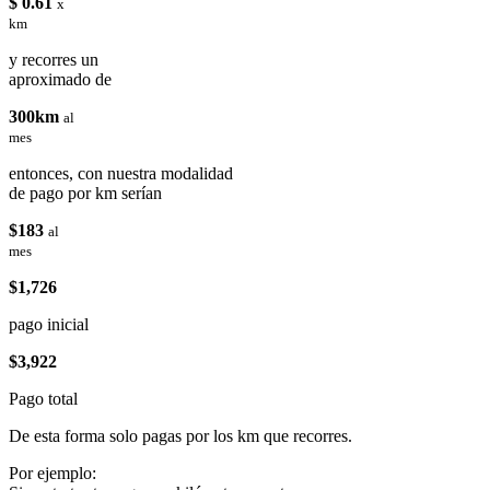
$ 0.61
x
km
y recorres un
aproximado de
300km
al
mes
entonces, con nuestra modalidad
de pago por km serían
$183
al
mes
$1,726
pago inicial
$3,922
Pago total
De esta forma solo pagas por los km que recorres.
Por ejemplo: