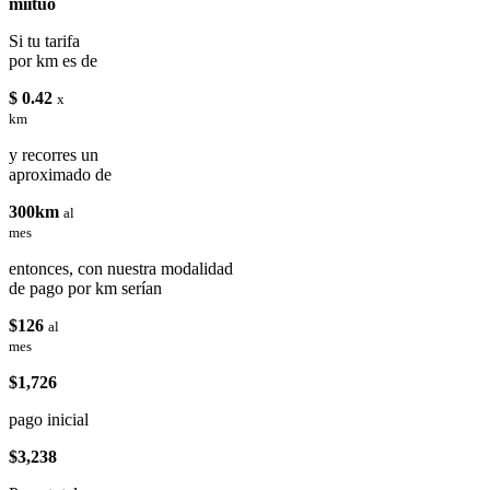
miituo
Si tu tarifa
por km es de
$ 0.42
x
km
y recorres un
aproximado de
300km
al
mes
entonces, con nuestra modalidad
de pago por km serían
$126
al
mes
$1,726
pago inicial
$3,238