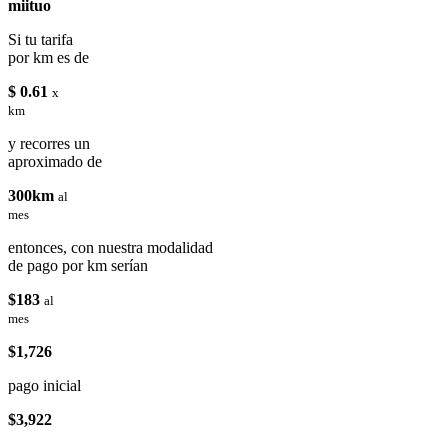
miituo
Si tu tarifa
por km es de
$ 0.61
x
km
y recorres un
aproximado de
300km
al
mes
entonces, con nuestra modalidad
de pago por km serían
$183
al
mes
$1,726
pago inicial
$3,922