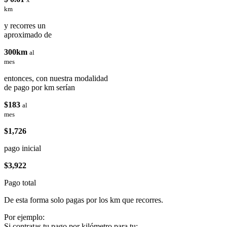
km
y recorres un
aproximado de
300km
al
mes
entonces, con nuestra modalidad
de pago por km serían
$183
al
mes
$1,726
pago inicial
$3,922
Pago total
De esta forma solo pagas por los km que recorres.
Por ejemplo:
Si contratas tu pago por kilómetro para tu: