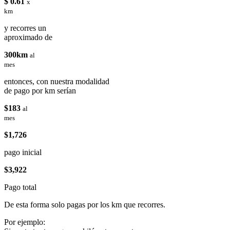
$ 0.61
x
km
y recorres un
aproximado de
300km
al
mes
entonces, con nuestra modalidad
de pago por km serían
$183
al
mes
$1,726
pago inicial
$3,922
Pago total
De esta forma solo pagas por los km que recorres.
Por ejemplo: