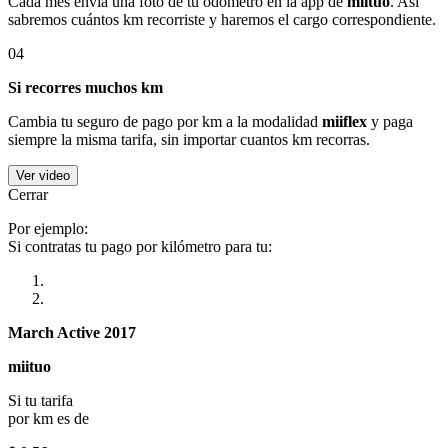
Cada mes envía una foto de tu odómetro en la app de
miituo
. Así
sabremos cuántos km recorriste y haremos el cargo correspondiente.
04
Si recorres muchos km
Cambia tu seguro de pago por km a la modalidad
miiflex
y paga
siempre la misma tarifa, sin importar cuantos km recorras.
Ver video
Cerrar
Por ejemplo:
Si contratas tu pago por kilómetro para tu:
March Active 2017
miituo
Si tu tarifa
por km es de