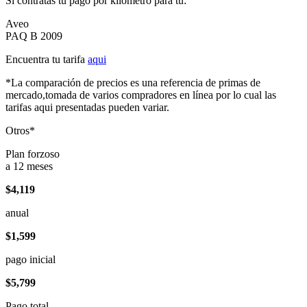
Si contratas tu pago por kilómetro para tu:
Aveo
PAQ B 2009
Encuentra tu tarifa
aqui
*La comparación de precios es una referencia de primas de
mercado,tomada de varios compradores en línea por lo cual las
tarifas aqui presentadas pueden variar.
Otros*
Plan forzoso
a 12 meses
$4,119
anual
$1,599
pago inicial
$5,799
Pago total