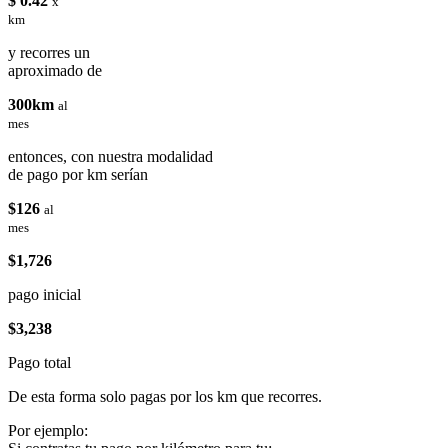
$ 0.42
x
km
y recorres un
aproximado de
300km
al
mes
entonces, con nuestra modalidad
de pago por km serían
$126
al
mes
$1,726
pago inicial
$3,238
Pago total
De esta forma solo pagas por los km que recorres.
Por ejemplo: