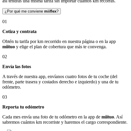
así tendrás una misma tarifa sin importar cuántos km recorras.
¿Por qué me conviene
miiflex
?
01
Cotiza y contrata
Obtén tu tarifa por km recorrido en nuestra página o en la app
miituo
y elige el plan de cobertura que más te convenga.
02
Envía las fotos
A través de nuestra app, envíanos cuatro fotos de tu coche (del
frente, parte trasera y costados derecho e izquierdo) y una de tu
odómetro.
03
Reporta tu odómetro
Cada mes envía una foto de tu odómetro en la app de
miituo
. Así
sabremos cuántos km recorriste y haremos el cargo correspondiente.