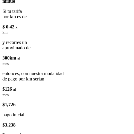
miituo
Si tu tarifa
por km es de
$ 0.42
x
km
y recorres un
aproximado de
300km
al
mes
entonces, con nuestra modalidad
de pago por km serían
$126
al
mes
$1,726
pago inicial
$3,238