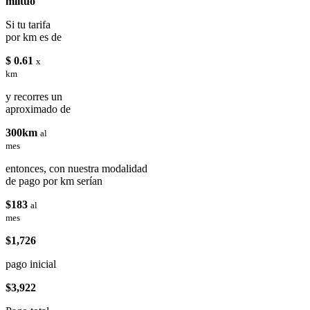
miituo
Si tu tarifa
por km es de
$ 0.61
x
km
y recorres un
aproximado de
300km
al
mes
entonces, con nuestra modalidad
de pago por km serían
$183
al
mes
$1,726
pago inicial
$3,922