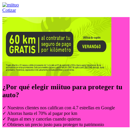
Cotizar
Llámanos al:
(55) 84-21-05-00
ó
800-953-00-59
¿Por qué elegir
miituo
para proteger tu
auto?
✓ Nuestros clientes nos califican con 4.7 estrellas en Google
✓ Ahorras hasta el 70% al pagar por km
✓ Pagas al mes y cancelas cuando quieras
✓ Obtienes un precio justo para proteger tu patrimonio