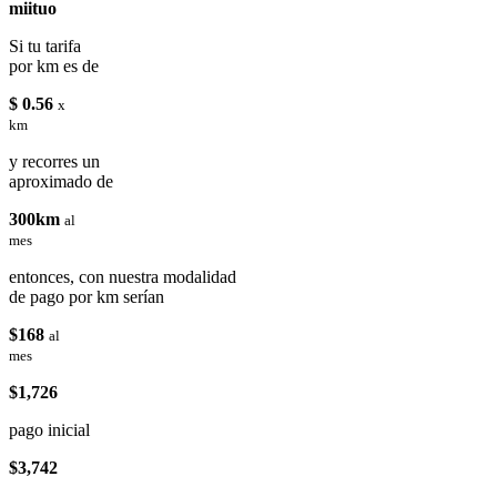
miituo
Si tu tarifa
por km es de
$ 0.56
x
km
y recorres un
aproximado de
300km
al
mes
entonces, con nuestra modalidad
de pago por km serían
$168
al
mes
$1,726
pago inicial
$3,742