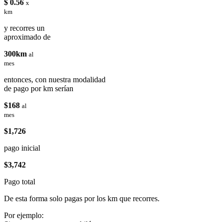
$ 0.56
x
km
y recorres un
aproximado de
300km
al
mes
entonces, con nuestra modalidad
de pago por km serían
$168
al
mes
$1,726
pago inicial
$3,742
Pago total
De esta forma solo pagas por los km que recorres.
Por ejemplo: