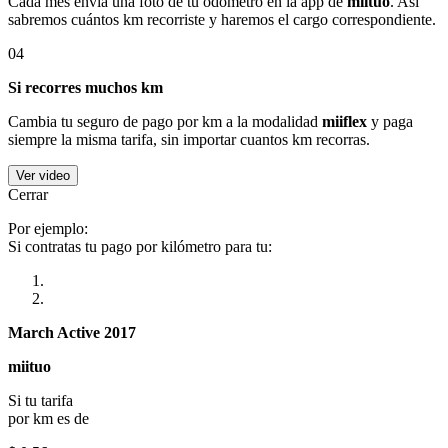
Cada mes envía una foto de tu odómetro en la app de
miituo
. Así
sabremos cuántos km recorriste y haremos el cargo correspondiente.
04
Si recorres muchos km
Cambia tu seguro de pago por km a la modalidad
miiflex
y paga
siempre la misma tarifa, sin importar cuantos km recorras.
Ver video
Cerrar
Por ejemplo:
Si contratas tu pago por kilómetro para tu:
March Active 2017
miituo
Si tu tarifa
por km es de