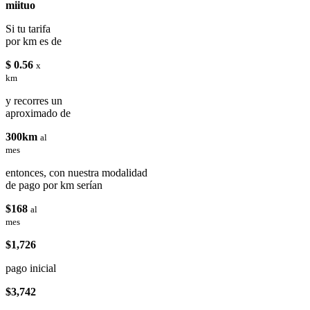
miituo
Si tu tarifa
por km es de
$ 0.56
x
km
y recorres un
aproximado de
300km
al
mes
entonces, con nuestra modalidad
de pago por km serían
$168
al
mes
$1,726
pago inicial
$3,742