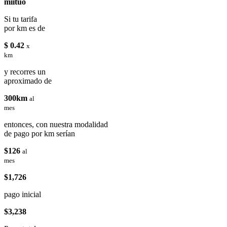
miituo
Si tu tarifa
por km es de
$ 0.42
x
km
y recorres un
aproximado de
300km
al
mes
entonces, con nuestra modalidad
de pago por km serían
$126
al
mes
$1,726
pago inicial
$3,238