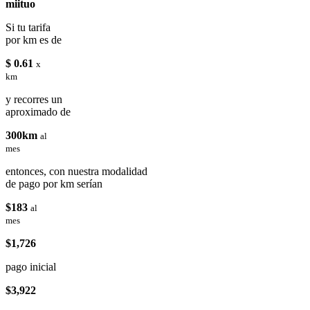
miituo
Si tu tarifa
por km es de
$ 0.61
x
km
y recorres un
aproximado de
300km
al
mes
entonces, con nuestra modalidad
de pago por km serían
$183
al
mes
$1,726
pago inicial
$3,922