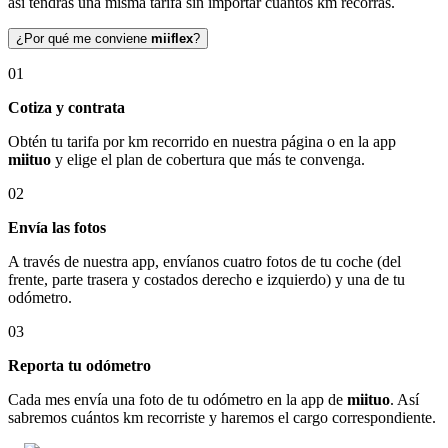
así tendrás una misma tarifa sin importar cuántos km recorras.
¿Por qué me conviene
miiflex
?
01
Cotiza y contrata
Obtén tu tarifa por km recorrido en nuestra página o en la app
miituo
y elige el plan de cobertura que más te convenga.
02
Envía las fotos
A través de nuestra app, envíanos cuatro fotos de tu coche (del
frente, parte trasera y costados derecho e izquierdo) y una de tu
odómetro.
03
Reporta tu odómetro
Cada mes envía una foto de tu odómetro en la app de
miituo
. Así
sabremos cuántos km recorriste y haremos el cargo correspondiente.