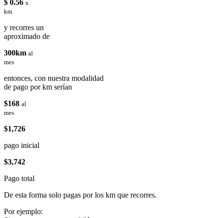
$ 0.56
x
km
y recorres un
aproximado de
300km
al
mes
entonces, con nuestra modalidad
de pago por km serían
$168
al
mes
$1,726
pago inicial
$3,742
Pago total
De esta forma solo pagas por los km que recorres.
Por ejemplo: