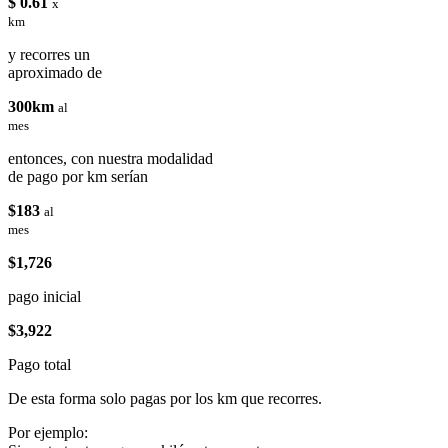
$ 0.61
x
km
y recorres un
aproximado de
300km
al
mes
entonces, con nuestra modalidad
de pago por km serían
$183
al
mes
$1,726
pago inicial
$3,922
Pago total
De esta forma solo pagas por los km que recorres.
Por ejemplo: