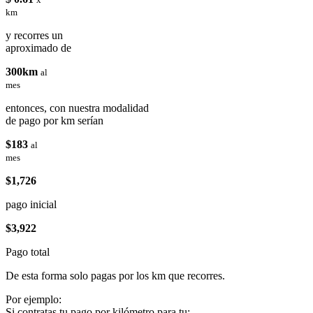
km
y recorres un
aproximado de
300km
al
mes
entonces, con nuestra modalidad
de pago por km serían
$183
al
mes
$1,726
pago inicial
$3,922
Pago total
De esta forma solo pagas por los km que recorres.
Por ejemplo:
Si contratas tu pago por kilómetro para tu: