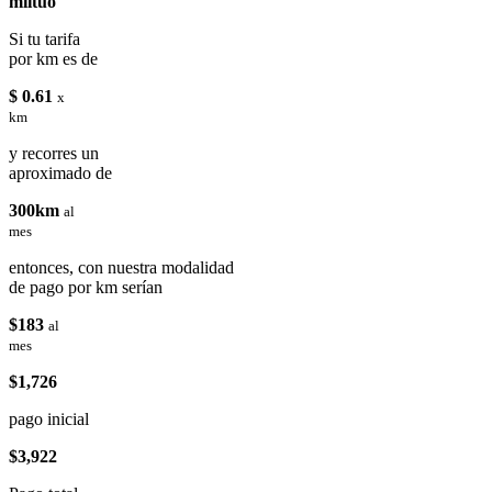
miituo
Si tu tarifa
por km es de
$ 0.61
x
km
y recorres un
aproximado de
300km
al
mes
entonces, con nuestra modalidad
de pago por km serían
$183
al
mes
$1,726
pago inicial
$3,922