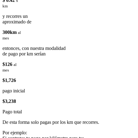
$ 0.42
x
km
y recorres un
aproximado de
300km
al
mes
entonces, con nuestra modalidad
de pago por km serían
$126
al
mes
$1,726
pago inicial
$3,238
Pago total
De esta forma solo pagas por los km que recorres.
Por ejemplo: