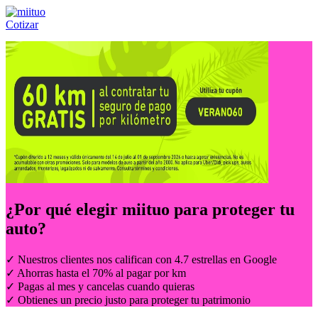
Cotizar
Llámanos al:
(55) 84-21-05-00
ó
800-953-00-59
¿Por qué elegir
miituo
para proteger tu
auto?
✓ Nuestros clientes nos califican con 4.7 estrellas en Google
✓ Ahorras hasta el 70% al pagar por km
✓ Pagas al mes y cancelas cuando quieras
✓ Obtienes un precio justo para proteger tu patrimonio