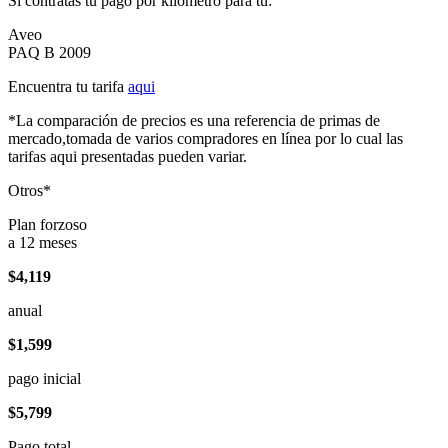
Si contratas tu pago por kilómetro para tu:
Aveo
PAQ B 2009
Encuentra tu tarifa
aqui
*La comparación de precios es una referencia de primas de
mercado,tomada de varios compradores en línea por lo cual las
tarifas aqui presentadas pueden variar.
Otros*
Plan forzoso
a 12 meses
$4,119
anual
$1,599
pago inicial
$5,799
Pago total