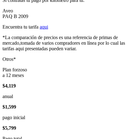
Si contratas tu pago por kilómetro para tu:
Aveo
PAQ B 2009
Encuentra tu tarifa
aqui
*La comparación de precios es una referencia de primas de
mercado,tomada de varios compradores en línea por lo cual las
tarifas aqui presentadas pueden variar.
Otros*
Plan forzoso
a 12 meses
$4,119
anual
$1,599
pago inicial
$5,799
Pago total