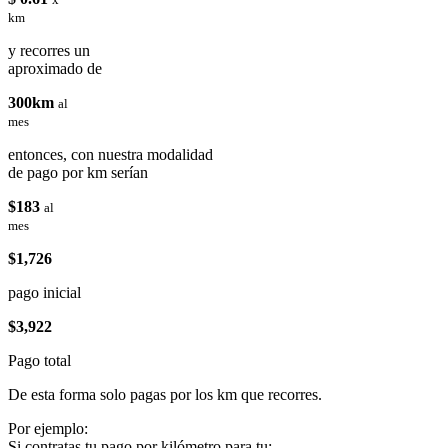
km
y recorres un
aproximado de
300km
al
mes
entonces, con nuestra modalidad
de pago por km serían
$183
al
mes
$1,726
pago inicial
$3,922
Pago total
De esta forma solo pagas por los km que recorres.
Por ejemplo:
Si contratas tu pago por kilómetro para tu: