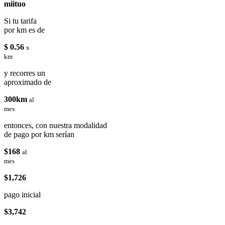
miituo
Si tu tarifa
por km es de
$ 0.56
x
km
y recorres un
aproximado de
300km
al
mes
entonces, con nuestra modalidad
de pago por km serían
$168
al
mes
$1,726
pago inicial
$3,742