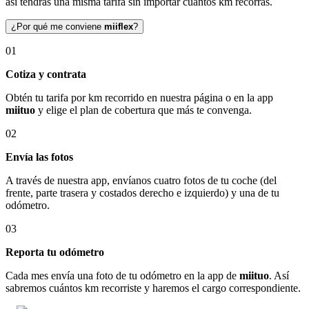
así tendrás una misma tarifa sin importar cuántos km recorras.
¿Por qué me conviene
miiflex
?
01
Cotiza y contrata
Obtén tu tarifa por km recorrido en nuestra página o en la app
miituo
y elige el plan de cobertura que más te convenga.
02
Envía las fotos
A través de nuestra app, envíanos cuatro fotos de tu coche (del
frente, parte trasera y costados derecho e izquierdo) y una de tu
odómetro.
03
Reporta tu odómetro
Cada mes envía una foto de tu odómetro en la app de
miituo
. Así
sabremos cuántos km recorriste y haremos el cargo correspondiente.