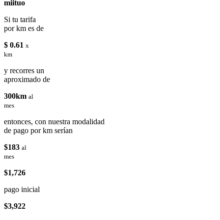
miituo
Si tu tarifa
por km es de
$ 0.61
x
km
y recorres un
aproximado de
300km
al
mes
entonces, con nuestra modalidad
de pago por km serían
$183
al
mes
$1,726
pago inicial
$3,922