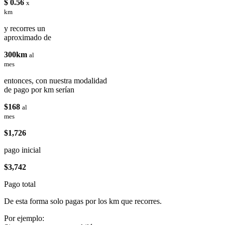
$ 0.56
x
km
y recorres un
aproximado de
300km
al
mes
entonces, con nuestra modalidad
de pago por km serían
$168
al
mes
$1,726
pago inicial
$3,742
Pago total
De esta forma solo pagas por los km que recorres.
Por ejemplo: