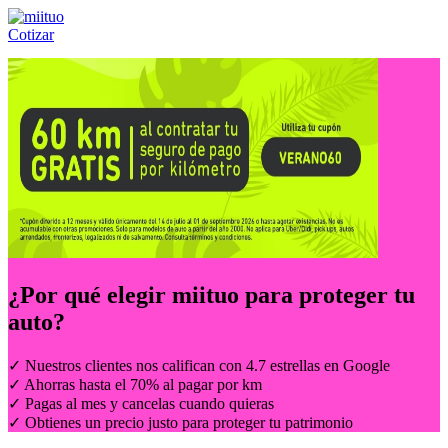
Cotizar
Llámanos al:
(55) 84-21-05-00
ó
800-953-00-59
¿Por qué elegir
miituo
para proteger tu
auto?
✓ Nuestros clientes nos califican con 4.7 estrellas en Google
✓ Ahorras hasta el 70% al pagar por km
✓ Pagas al mes y cancelas cuando quieras
✓ Obtienes un precio justo para proteger tu patrimonio