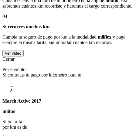
Cada mes envía una foto de tu odómetro en la app de
miituo
. Así
sabremos cuántos km recorriste y haremos el cargo correspondiente.
04
Si recorres muchos km
Cambia tu seguro de pago por km a la modalidad
miiflex
y paga
siempre la misma tarifa, sin importar cuantos km recorras.
Ver video
Cerrar
Por ejemplo:
Si contratas tu pago por kilómetro para tu:
March Active 2017
miituo
Si tu tarifa
por km es de