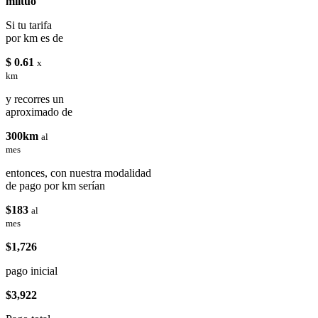
miituo
Si tu tarifa
por km es de
$ 0.61
x
km
y recorres un
aproximado de
300km
al
mes
entonces, con nuestra modalidad
de pago por km serían
$183
al
mes
$1,726
pago inicial
$3,922