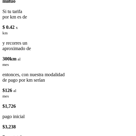
miituo
Si tu tarifa
por km es de
$ 0.42
x
km
y recorres un
aproximado de
300km
al
mes
entonces, con nuestra modalidad
de pago por km serían
$126
al
mes
$1,726
pago inicial
$3,238