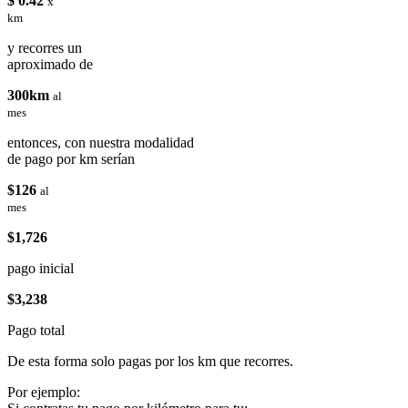
$ 0.42
x
km
y recorres un
aproximado de
300km
al
mes
entonces, con nuestra modalidad
de pago por km serían
$126
al
mes
$1,726
pago inicial
$3,238
Pago total
De esta forma solo pagas por los km que recorres.
Por ejemplo: