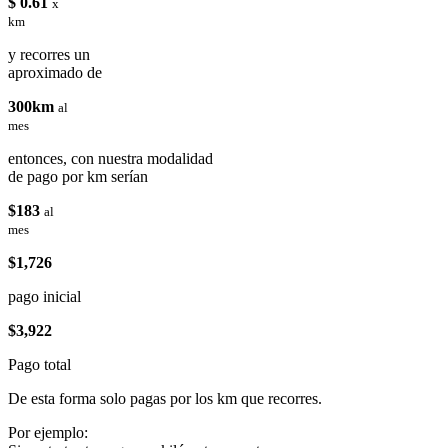
$ 0.61
x
km
y recorres un
aproximado de
300km
al
mes
entonces, con nuestra modalidad
de pago por km serían
$183
al
mes
$1,726
pago inicial
$3,922
Pago total
De esta forma solo pagas por los km que recorres.
Por ejemplo: