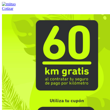
Cotizar
Llámanos al:
(55) 84-21-05-00
ó
800-953-00-59