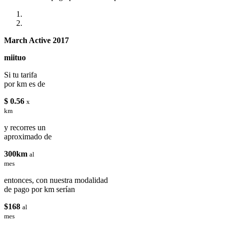
March Active 2017
miituo
Si tu tarifa
por km es de
$ 0.56
x
km
y recorres un
aproximado de
300km
al
mes
entonces, con nuestra modalidad
de pago por km serían
$168
al
mes