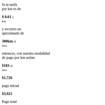
Si tu tarifa
por km es de
$ 0.61
x
km
y recorres un
aproximado de
300km
al
mes
entonces, con nuestra modalidad
de pago por km serían
$183
al
mes
$1,726
pago inicial
$3,922
Pago total