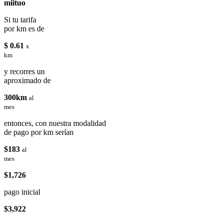
miituo
Si tu tarifa
por km es de
$ 0.61
x
km
y recorres un
aproximado de
300km
al
mes
entonces, con nuestra modalidad
de pago por km serían
$183
al
mes
$1,726
pago inicial
$3,922