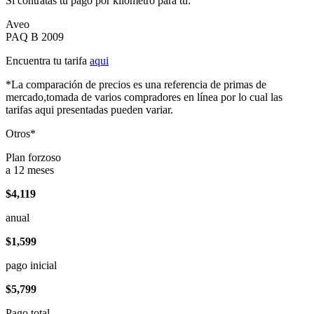
Si contratas tu pago por kilómetro para tu:
Aveo
PAQ B 2009
Encuentra tu tarifa
aqui
*La comparación de precios es una referencia de primas de
mercado,tomada de varios compradores en línea por lo cual las
tarifas aqui presentadas pueden variar.
Otros*
Plan forzoso
a 12 meses
$4,119
anual
$1,599
pago inicial
$5,799
Pago total