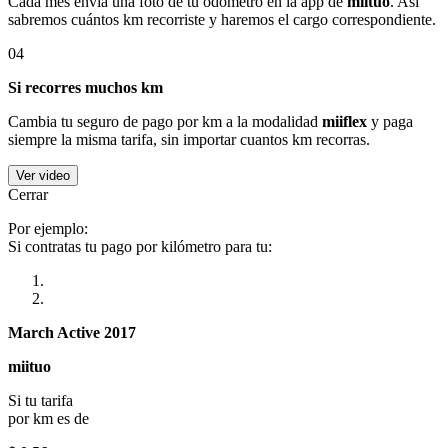
Cada mes envía una foto de tu odómetro en la app de
miituo
. Así
sabremos cuántos km recorriste y haremos el cargo correspondiente.
04
Si recorres muchos km
Cambia tu seguro de pago por km a la modalidad
miiflex
y paga
siempre la misma tarifa, sin importar cuantos km recorras.
Ver video
Cerrar
Por ejemplo:
Si contratas tu pago por kilómetro para tu:
March Active 2017
miituo
Si tu tarifa
por km es de