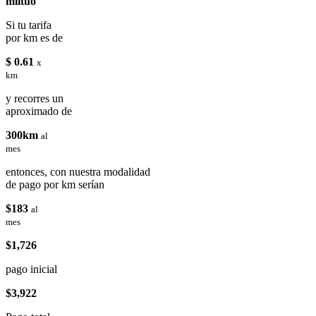
miituo
Si tu tarifa
por km es de
$ 0.61
x
km
y recorres un
aproximado de
300km
al
mes
entonces, con nuestra modalidad
de pago por km serían
$183
al
mes
$1,726
pago inicial
$3,922