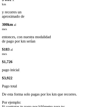
km
y recorres un
aproximado de
300km
al
mes
entonces, con nuestra modalidad
de pago por km serían
$183
al
mes
$1,726
pago inicial
$3,922
Pago total
De esta forma solo pagas por los km que recorres.
Por ejemplo:
Si contratas tu pago por kilómetro para tu: