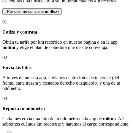
así tendrás una misma tarifa sin importar cuántos km recorras.
¿Por qué me conviene
miiflex
?
01
Cotiza y contrata
Obtén tu tarifa por km recorrido en nuestra página o en la app
miituo
y elige el plan de cobertura que más te convenga.
02
Envía las fotos
A través de nuestra app, envíanos cuatro fotos de tu coche (del
frente, parte trasera y costados derecho e izquierdo) y una de tu
odómetro.
03
Reporta tu odómetro
Cada mes envía una foto de tu odómetro en la app de
miituo
. Así
sabremos cuántos km recorriste y haremos el cargo correspondiente.