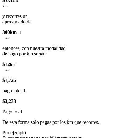
$ 0.42
x
km
y recorres un
aproximado de
300km
al
mes
entonces, con nuestra modalidad
de pago por km serían
$126
al
mes
$1,726
pago inicial
$3,238
Pago total
De esta forma solo pagas por los km que recorres.
Por ejemplo: