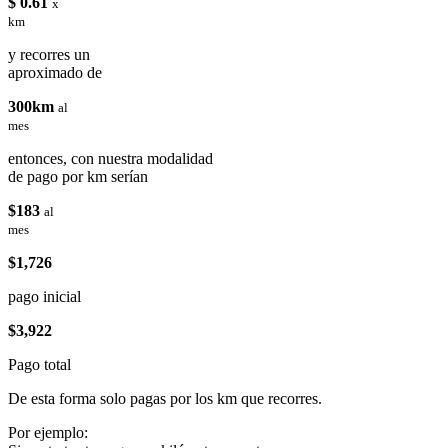
$ 0.61
x
km
y recorres un
aproximado de
300km
al
mes
entonces, con nuestra modalidad
de pago por km serían
$183
al
mes
$1,726
pago inicial
$3,922
Pago total
De esta forma solo pagas por los km que recorres.
Por ejemplo: