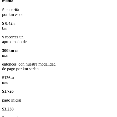
miituo
Si tu tarifa
por km es de
$ 0.42
x
km
y recorres un
aproximado de
300km
al
mes
entonces, con nuestra modalidad
de pago por km serían
$126
al
mes
$1,726
pago inicial
$3,238