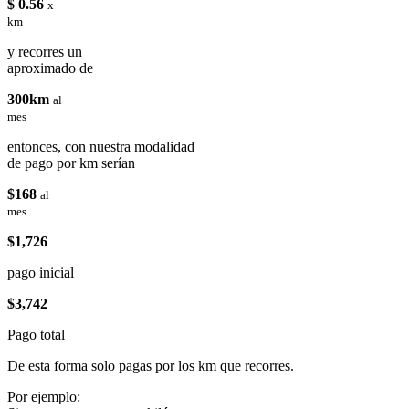
$ 0.56
x
km
y recorres un
aproximado de
300km
al
mes
entonces, con nuestra modalidad
de pago por km serían
$168
al
mes
$1,726
pago inicial
$3,742
Pago total
De esta forma solo pagas por los km que recorres.
Por ejemplo: