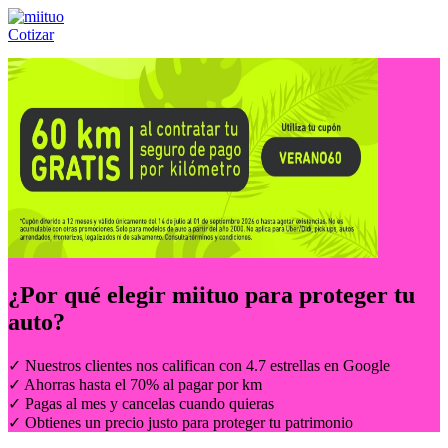
Cotizar
Llámanos al:
(55) 84-21-05-00
ó
800-953-00-59
¿Por qué elegir
miituo
para proteger tu
auto?
✓ Nuestros clientes nos califican con 4.7 estrellas en Google
✓ Ahorras hasta el 70% al pagar por km
✓ Pagas al mes y cancelas cuando quieras
✓ Obtienes un precio justo para proteger tu patrimonio