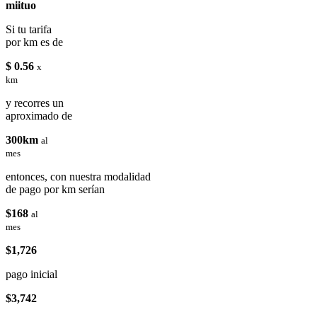
miituo
Si tu tarifa
por km es de
$ 0.56
x
km
y recorres un
aproximado de
300km
al
mes
entonces, con nuestra modalidad
de pago por km serían
$168
al
mes
$1,726
pago inicial
$3,742