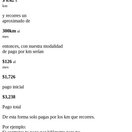
$ 0.42
x
km
y recorres un
aproximado de
300km
al
mes
entonces, con nuestra modalidad
de pago por km serían
$126
al
mes
$1,726
pago inicial
$3,238
Pago total
De esta forma solo pagas por los km que recorres.
Por ejemplo: