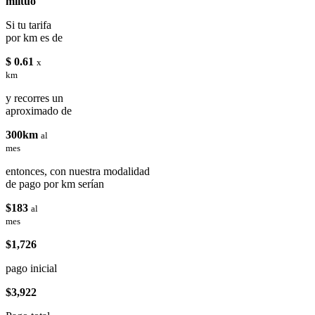
miituo
Si tu tarifa
por km es de
$ 0.61
x
km
y recorres un
aproximado de
300km
al
mes
entonces, con nuestra modalidad
de pago por km serían
$183
al
mes
$1,726
pago inicial
$3,922