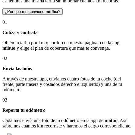
así tendrás una misma tarifa sin importar cuántos km recorras.
¿Por qué me conviene
miiflex
?
01
Cotiza y contrata
Obtén tu tarifa por km recorrido en nuestra página o en la app
miituo
y elige el plan de cobertura que más te convenga.
02
Envía las fotos
A través de nuestra app, envíanos cuatro fotos de tu coche (del
frente, parte trasera y costados derecho e izquierdo) y una de tu
odómetro.
03
Reporta tu odómetro
Cada mes envía una foto de tu odómetro en la app de
miituo
. Así
sabremos cuántos km recorriste y haremos el cargo correspondiente.