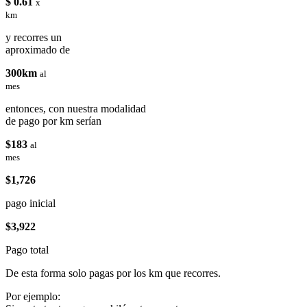
$ 0.61
x
km
y recorres un
aproximado de
300km
al
mes
entonces, con nuestra modalidad
de pago por km serían
$183
al
mes
$1,726
pago inicial
$3,922
Pago total
De esta forma solo pagas por los km que recorres.
Por ejemplo: