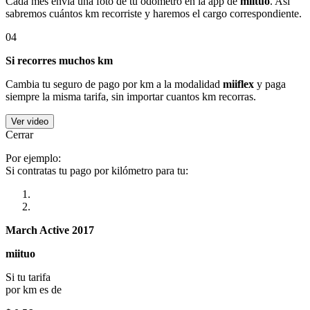
Cada mes envía una foto de tu odómetro en la app de
miituo
. Así
sabremos cuántos km recorriste y haremos el cargo correspondiente.
04
Si recorres muchos km
Cambia tu seguro de pago por km a la modalidad
miiflex
y paga
siempre la misma tarifa, sin importar cuantos km recorras.
Ver video
Cerrar
Por ejemplo:
Si contratas tu pago por kilómetro para tu:
March Active 2017
miituo
Si tu tarifa
por km es de