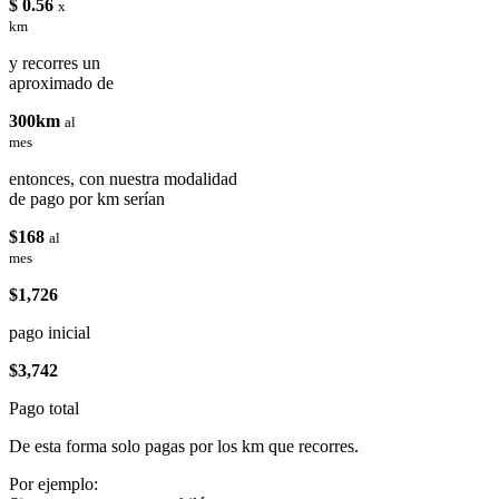
$ 0.56
x
km
y recorres un
aproximado de
300km
al
mes
entonces, con nuestra modalidad
de pago por km serían
$168
al
mes
$1,726
pago inicial
$3,742
Pago total
De esta forma solo pagas por los km que recorres.
Por ejemplo: