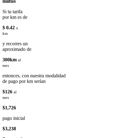
miituo
Si tu tarifa
por km es de
$ 0.42
x
km
y recorres un
aproximado de
300km
al
mes
entonces, con nuestra modalidad
de pago por km serían
$126
al
mes
$1,726
pago inicial
$3,238