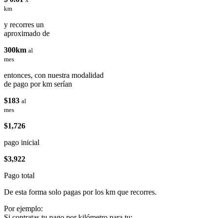
km
y recorres un
aproximado de
300km
al
mes
entonces, con nuestra modalidad
de pago por km serían
$183
al
mes
$1,726
pago inicial
$3,922
Pago total
De esta forma solo pagas por los km que recorres.
Por ejemplo:
Si contratas tu pago por kilómetro para tu: