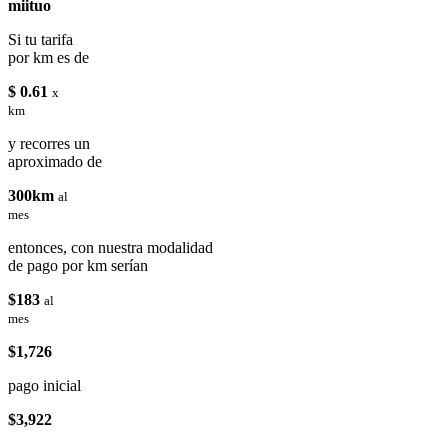
miituo
Si tu tarifa
por km es de
$ 0.61
x
km
y recorres un
aproximado de
300km
al
mes
entonces, con nuestra modalidad
de pago por km serían
$183
al
mes
$1,726
pago inicial
$3,922