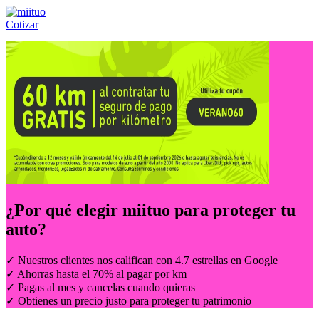
Cotizar
Llámanos al:
(55) 84-21-05-00
ó
800-953-00-59
¿Por qué elegir
miituo
para proteger tu
auto?
✓ Nuestros clientes nos califican con 4.7 estrellas en Google
✓ Ahorras hasta el 70% al pagar por km
✓ Pagas al mes y cancelas cuando quieras
✓ Obtienes un precio justo para proteger tu patrimonio