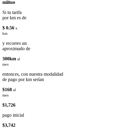
miituo
Si tu tarifa
por km es de
$ 0.56
x
km
y recorres un
aproximado de
300km
al
mes
entonces, con nuestra modalidad
de pago por km serían
$168
al
mes
$1,726
pago inicial
$3,742