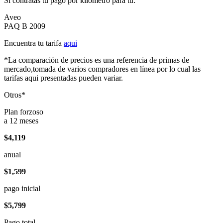
Si contratas tu pago por kilómetro para tu:
Aveo
PAQ B 2009
Encuentra tu tarifa
aqui
*La comparación de precios es una referencia de primas de
mercado,tomada de varios compradores en línea por lo cual las
tarifas aqui presentadas pueden variar.
Otros*
Plan forzoso
a 12 meses
$4,119
anual
$1,599
pago inicial
$5,799
Pago total