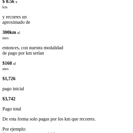
$ 0.56
x
km
y recorres un
aproximado de
300km
al
mes
entonces, con nuestra modalidad
de pago por km serían
$168
al
mes
$1,726
pago inicial
$3,742
Pago total
De esta forma solo pagas por los km que recorres.
Por ejemplo: