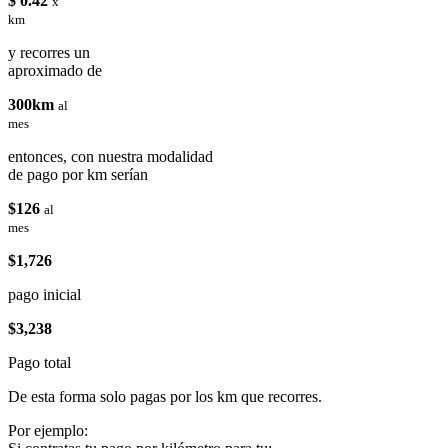
$ 0.42
x
km
y recorres un
aproximado de
300km
al
mes
entonces, con nuestra modalidad
de pago por km serían
$126
al
mes
$1,726
pago inicial
$3,238
Pago total
De esta forma solo pagas por los km que recorres.
Por ejemplo: