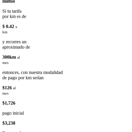
miituo
Si tu tarifa
por km es de
$ 0.42
x
km
y recorres un
aproximado de
300km
al
mes
entonces, con nuestra modalidad
de pago por km serían
$126
al
mes
$1,726
pago inicial
$3,238