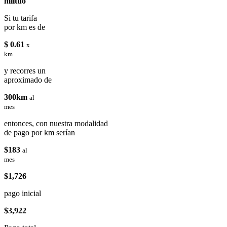
miituo
Si tu tarifa
por km es de
$ 0.61
x
km
y recorres un
aproximado de
300km
al
mes
entonces, con nuestra modalidad
de pago por km serían
$183
al
mes
$1,726
pago inicial
$3,922