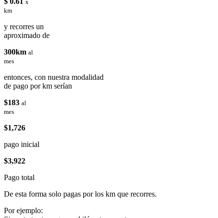
$ 0.61
x
km
y recorres un
aproximado de
300km
al
mes
entonces, con nuestra modalidad
de pago por km serían
$183
al
mes
$1,726
pago inicial
$3,922
Pago total
De esta forma solo pagas por los km que recorres.
Por ejemplo: