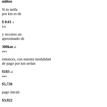
miituo
Si tu tarifa
por km es de
$ 0.61
x
km
y recorres un
aproximado de
300km
al
mes
entonces, con nuestra modalidad
de pago por km serían
$183
al
mes
$1,726
pago inicial
$3,922