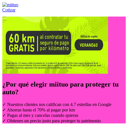
Cotizar
Llámanos al:
(55) 84-21-05-00
ó
800-953-00-59
¿Por qué elegir
miituo
para proteger tu
auto?
✓ Nuestros clientes nos califican con 4.7 estrellas en Google
✓ Ahorras hasta el 70% al pagar por km
✓ Pagas al mes y cancelas cuando quieras
✓ Obtienes un precio justo para proteger tu patrimonio