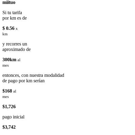
miituo
Si tu tarifa
por km es de
$ 0.56
x
km
y recorres un
aproximado de
300km
al
mes
entonces, con nuestra modalidad
de pago por km serían
$168
al
mes
$1,726
pago inicial
$3,742