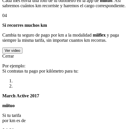
Cada mes envía una foto de tu odómetro en la app de
miituo
. Así
sabremos cuántos km recorriste y haremos el cargo correspondiente.
04
Si recorres muchos km
Cambia tu seguro de pago por km a la modalidad
miiflex
y paga
siempre la misma tarifa, sin importar cuantos km recorras.
Ver video
Cerrar
Por ejemplo:
Si contratas tu pago por kilómetro para tu:
March Active 2017
miituo
Si tu tarifa
por km es de