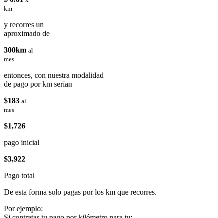
km
y recorres un
aproximado de
300km
al
mes
entonces, con nuestra modalidad
de pago por km serían
$183
al
mes
$1,726
pago inicial
$3,922
Pago total
De esta forma solo pagas por los km que recorres.
Por ejemplo:
Si contratas tu pago por kilómetro para tu: