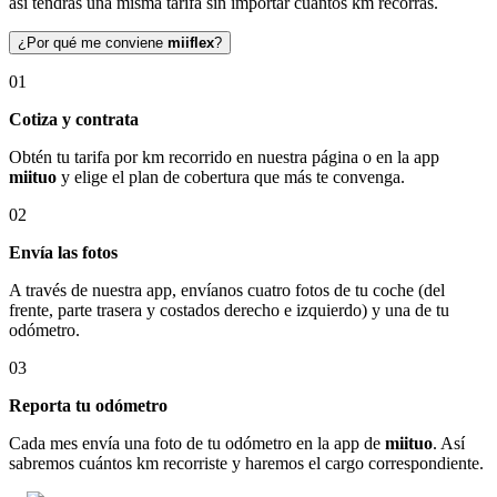
así tendrás una misma tarifa sin importar cuántos km recorras.
¿Por qué me conviene
miiflex
?
01
Cotiza y contrata
Obtén tu tarifa por km recorrido en nuestra página o en la app
miituo
y elige el plan de cobertura que más te convenga.
02
Envía las fotos
A través de nuestra app, envíanos cuatro fotos de tu coche (del
frente, parte trasera y costados derecho e izquierdo) y una de tu
odómetro.
03
Reporta tu odómetro
Cada mes envía una foto de tu odómetro en la app de
miituo
. Así
sabremos cuántos km recorriste y haremos el cargo correspondiente.