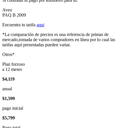
Si contratas tu pago por kilómetro para tu:
Aveo
PAQ B 2009
Encuentra tu tarifa
aqui
*La comparación de precios es una referencia de primas de
mercado,tomada de varios compradores en línea por lo cual las
tarifas aqui presentadas pueden variar.
Otros*
Plan forzoso
a 12 meses
$4,119
anual
$1,599
pago inicial
$5,799
Pago total