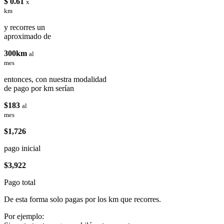
$ 0.61
x
km
y recorres un
aproximado de
300km
al
mes
entonces, con nuestra modalidad
de pago por km serían
$183
al
mes
$1,726
pago inicial
$3,922
Pago total
De esta forma solo pagas por los km que recorres.
Por ejemplo: