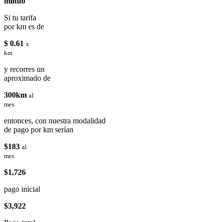
miituo
Si tu tarifa
por km es de
$ 0.61
x
km
y recorres un
aproximado de
300km
al
mes
entonces, con nuestra modalidad
de pago por km serían
$183
al
mes
$1,726
pago inicial
$3,922