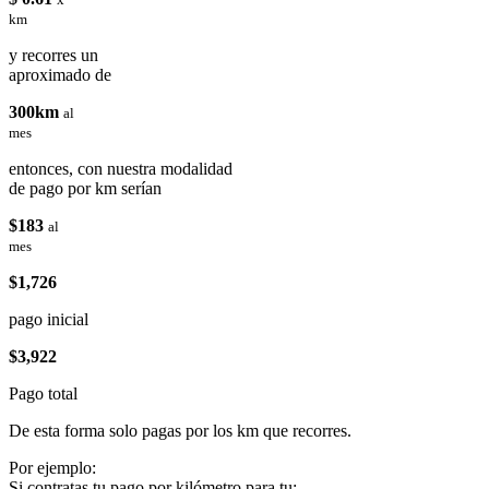
km
y recorres un
aproximado de
300km
al
mes
entonces, con nuestra modalidad
de pago por km serían
$183
al
mes
$1,726
pago inicial
$3,922
Pago total
De esta forma solo pagas por los km que recorres.
Por ejemplo:
Si contratas tu pago por kilómetro para tu: