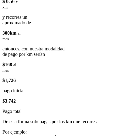
$ 0.56
x
km
y recorres un
aproximado de
300km
al
mes
entonces, con nuestra modalidad
de pago por km serían
$168
al
mes
$1,726
pago inicial
$3,742
Pago total
De esta forma solo pagas por los km que recorres.
Por ejemplo: