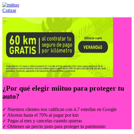
Cotizar
Llámanos al:
(55) 84-21-05-00
ó
800-953-00-59
¿Por qué elegir
miituo
para proteger tu
auto?
✓ Nuestros clientes nos califican con 4.7 estrellas en Google
✓ Ahorras hasta el 70% al pagar por km
✓ Pagas al mes y cancelas cuando quieras
✓ Obtienes un precio justo para proteger tu patrimonio