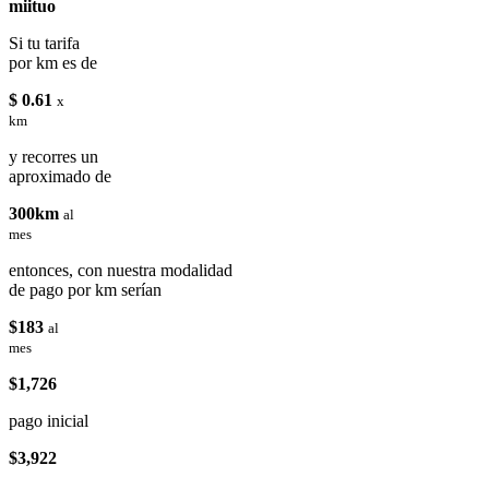
miituo
Si tu tarifa
por km es de
$ 0.61
x
km
y recorres un
aproximado de
300km
al
mes
entonces, con nuestra modalidad
de pago por km serían
$183
al
mes
$1,726
pago inicial
$3,922