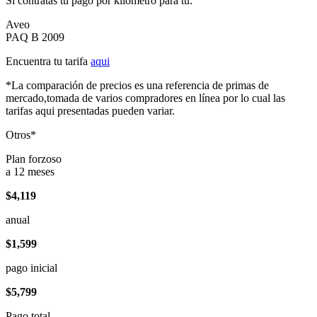
Si contratas tu pago por kilómetro para tu:
Aveo
PAQ B 2009
Encuentra tu tarifa
aqui
*La comparación de precios es una referencia de primas de
mercado,tomada de varios compradores en línea por lo cual las
tarifas aqui presentadas pueden variar.
Otros*
Plan forzoso
a 12 meses
$4,119
anual
$1,599
pago inicial
$5,799
Pago total