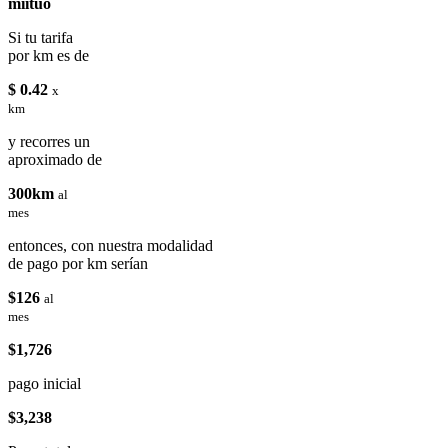
miituo
Si tu tarifa
por km es de
$ 0.42
x
km
y recorres un
aproximado de
300km
al
mes
entonces, con nuestra modalidad
de pago por km serían
$126
al
mes
$1,726
pago inicial
$3,238