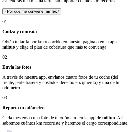
así tendrás una misma tarifa sin importar cuántos km recorras.
¿Por qué me conviene
miiflex
?
01
Cotiza y contrata
Obtén tu tarifa por km recorrido en nuestra página o en la app
miituo
y elige el plan de cobertura que más te convenga.
02
Envía las fotos
A través de nuestra app, envíanos cuatro fotos de tu coche (del
frente, parte trasera y costados derecho e izquierdo) y una de tu
odómetro.
03
Reporta tu odómetro
Cada mes envía una foto de tu odómetro en la app de
miituo
. Así
sabremos cuántos km recorriste y haremos el cargo correspondiente.