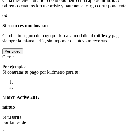
Cada mes envía una foto de tu odómetro en la app de
miituo
. Así
sabremos cuántos km recorriste y haremos el cargo correspondiente.
04
Si recorres muchos km
Cambia tu seguro de pago por km a la modalidad
miiflex
y paga
siempre la misma tarifa, sin importar cuantos km recorras.
Ver video
Cerrar
Por ejemplo:
Si contratas tu pago por kilómetro para tu:
March Active 2017
miituo
Si tu tarifa
por km es de