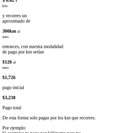
$ 0.42
x
km
y recorres un
aproximado de
300km
al
mes
entonces, con nuestra modalidad
de pago por km serían
$126
al
mes
$1,726
pago inicial
$3,238
Pago total
De esta forma solo pagas por los km que recorres.
Por ejemplo: