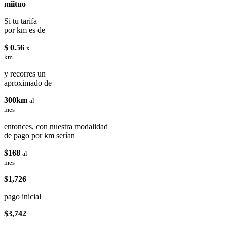
miituo
Si tu tarifa
por km es de
$ 0.56
x
km
y recorres un
aproximado de
300km
al
mes
entonces, con nuestra modalidad
de pago por km serían
$168
al
mes
$1,726
pago inicial
$3,742