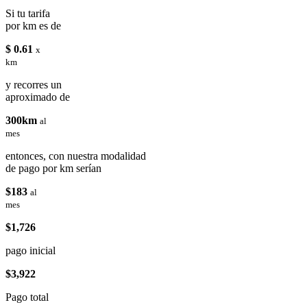
Si tu tarifa
por km es de
$ 0.61
x
km
y recorres un
aproximado de
300km
al
mes
entonces, con nuestra modalidad
de pago por km serían
$183
al
mes
$1,726
pago inicial
$3,922
Pago total