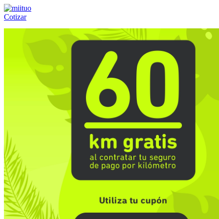
Cotizar
Llámanos al:
(55) 84-21-05-00
ó
800-953-00-59