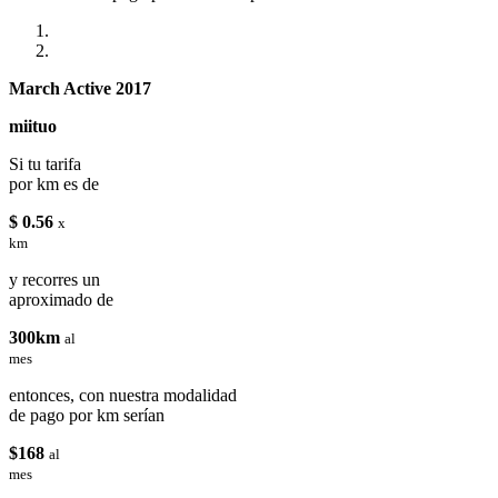
March Active 2017
miituo
Si tu tarifa
por km es de
$ 0.56
x
km
y recorres un
aproximado de
300km
al
mes
entonces, con nuestra modalidad
de pago por km serían
$168
al
mes