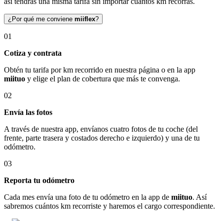
así tendrás una misma tarifa sin importar cuántos km recorras.
¿Por qué me conviene
miiflex
?
01
Cotiza y contrata
Obtén tu tarifa por km recorrido en nuestra página o en la app
miituo
y elige el plan de cobertura que más te convenga.
02
Envía las fotos
A través de nuestra app, envíanos cuatro fotos de tu coche (del
frente, parte trasera y costados derecho e izquierdo) y una de tu
odómetro.
03
Reporta tu odómetro
Cada mes envía una foto de tu odómetro en la app de
miituo
. Así
sabremos cuántos km recorriste y haremos el cargo correspondiente.