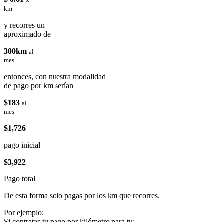
km
y recorres un
aproximado de
300km
al
mes
entonces, con nuestra modalidad
de pago por km serían
$183
al
mes
$1,726
pago inicial
$3,922
Pago total
De esta forma solo pagas por los km que recorres.
Por ejemplo:
Si contratas tu pago por kilómetro para tu: