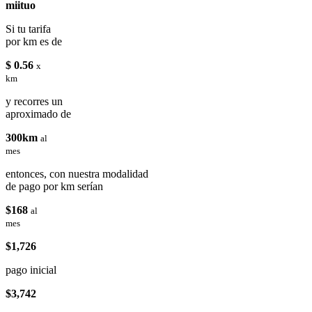
miituo
Si tu tarifa
por km es de
$ 0.56
x
km
y recorres un
aproximado de
300km
al
mes
entonces, con nuestra modalidad
de pago por km serían
$168
al
mes
$1,726
pago inicial
$3,742