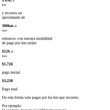
$ 0.42
x
km
y recorres un
aproximado de
300km
al
mes
entonces, con nuestra modalidad
de pago por km serían
$126
al
mes
$1,726
pago inicial
$3,238
Pago total
De esta forma solo pagas por los km que recorres.
Por ejemplo: