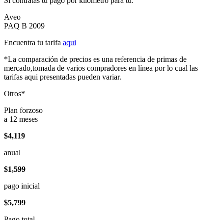
Si contratas tu pago por kilómetro para tu:
Aveo
PAQ B 2009
Encuentra tu tarifa
aqui
*La comparación de precios es una referencia de primas de
mercado,tomada de varios compradores en línea por lo cual las
tarifas aqui presentadas pueden variar.
Otros*
Plan forzoso
a 12 meses
$4,119
anual
$1,599
pago inicial
$5,799
Pago total