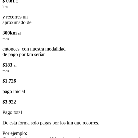
$ 0.61
x
km
y recorres un
aproximado de
300km
al
mes
entonces, con nuestra modalidad
de pago por km serían
$183
al
mes
$1,726
pago inicial
$3,922
Pago total
De esta forma solo pagas por los km que recorres.
Por ejemplo: