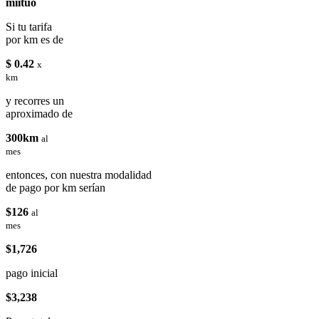
miituo
Si tu tarifa
por km es de
$ 0.42
x
km
y recorres un
aproximado de
300km
al
mes
entonces, con nuestra modalidad
de pago por km serían
$126
al
mes
$1,726
pago inicial
$3,238