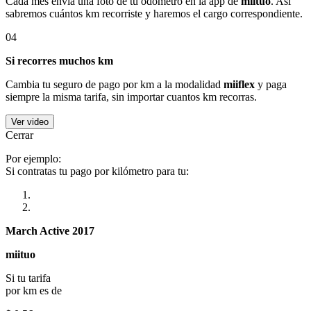
Cada mes envía una foto de tu odómetro en la app de
miituo
. Así
sabremos cuántos km recorriste y haremos el cargo correspondiente.
04
Si recorres muchos km
Cambia tu seguro de pago por km a la modalidad
miiflex
y paga
siempre la misma tarifa, sin importar cuantos km recorras.
Ver video
Cerrar
Por ejemplo:
Si contratas tu pago por kilómetro para tu:
March Active 2017
miituo
Si tu tarifa
por km es de