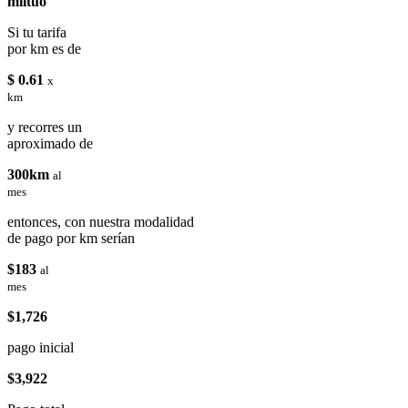
miituo
Si tu tarifa
por km es de
$ 0.61
x
km
y recorres un
aproximado de
300km
al
mes
entonces, con nuestra modalidad
de pago por km serían
$183
al
mes
$1,726
pago inicial
$3,922