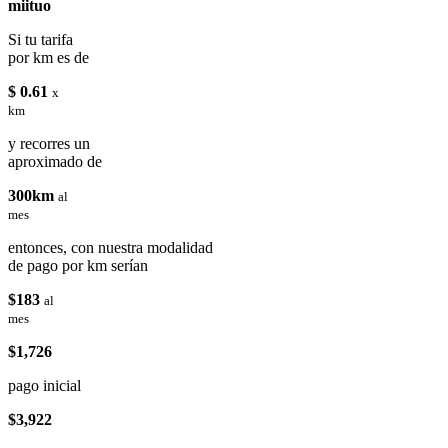
miituo
Si tu tarifa
por km es de
$ 0.61
x
km
y recorres un
aproximado de
300km
al
mes
entonces, con nuestra modalidad
de pago por km serían
$183
al
mes
$1,726
pago inicial
$3,922