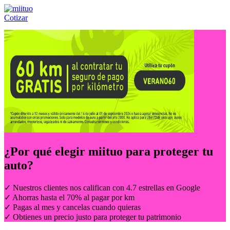
Cotizar
Llámanos al:
(55) 84-21-05-00
ó
800-953-00-59
¿Por qué elegir
miituo
para proteger tu
auto?
✓ Nuestros clientes nos califican con 4.7 estrellas en Google
✓ Ahorras hasta el 70% al pagar por km
✓ Pagas al mes y cancelas cuando quieras
✓ Obtienes un precio justo para proteger tu patrimonio