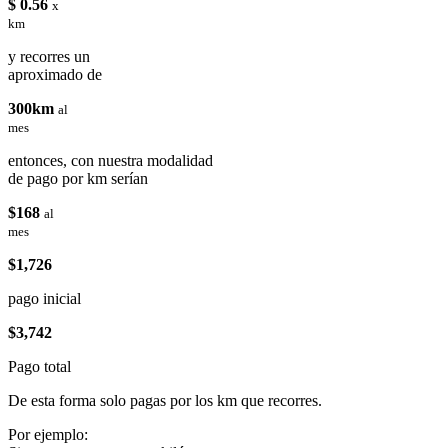
$ 0.56
x
km
y recorres un
aproximado de
300km
al
mes
entonces, con nuestra modalidad
de pago por km serían
$168
al
mes
$1,726
pago inicial
$3,742
Pago total
De esta forma solo pagas por los km que recorres.
Por ejemplo: