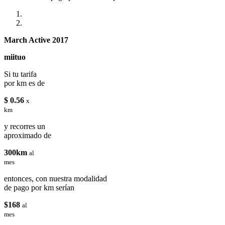
March Active 2017
miituo
Si tu tarifa
por km es de
$ 0.56
x
km
y recorres un
aproximado de
300km
al
mes
entonces, con nuestra modalidad
de pago por km serían
$168
al
mes