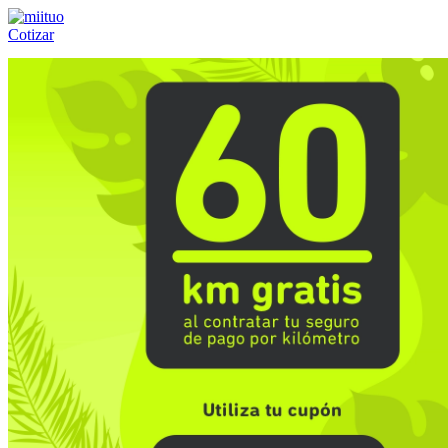
Cotizar
Llámanos al:
(55) 84-21-05-00
ó
800-953-00-59