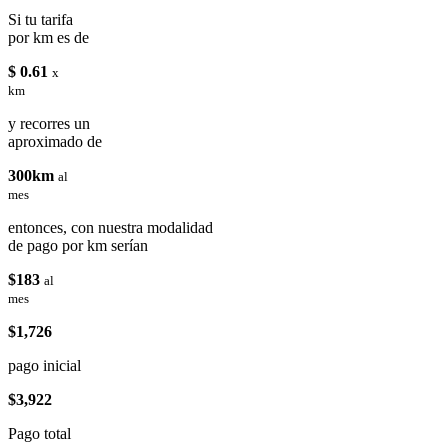
Si tu tarifa
por km es de
$ 0.61
x
km
y recorres un
aproximado de
300km
al
mes
entonces, con nuestra modalidad
de pago por km serían
$183
al
mes
$1,726
pago inicial
$3,922
Pago total