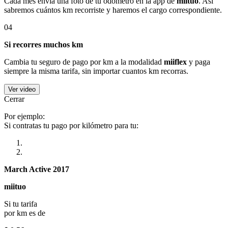
Cada mes envía una foto de tu odómetro en la app de
miituo
. Así
sabremos cuántos km recorriste y haremos el cargo correspondiente.
04
Si recorres muchos km
Cambia tu seguro de pago por km a la modalidad
miiflex
y paga
siempre la misma tarifa, sin importar cuantos km recorras.
Ver video
Cerrar
Por ejemplo:
Si contratas tu pago por kilómetro para tu:
March Active 2017
miituo
Si tu tarifa
por km es de