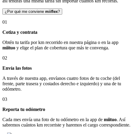
así tendrás una misma tarifa sin importar cuántos km recorras.
¿Por qué me conviene
miiflex
?
01
Cotiza y contrata
Obtén tu tarifa por km recorrido en nuestra página o en la app
miituo
y elige el plan de cobertura que más te convenga.
02
Envía las fotos
A través de nuestra app, envíanos cuatro fotos de tu coche (del
frente, parte trasera y costados derecho e izquierdo) y una de tu
odómetro.
03
Reporta tu odómetro
Cada mes envía una foto de tu odómetro en la app de
miituo
. Así
sabremos cuántos km recorriste y haremos el cargo correspondiente.