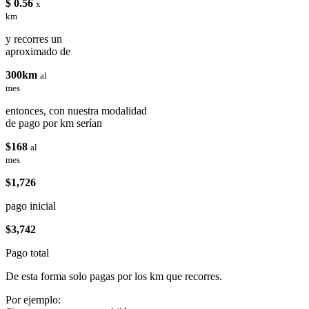
$ 0.56
x
km
y recorres un
aproximado de
300km
al
mes
entonces, con nuestra modalidad
de pago por km serían
$168
al
mes
$1,726
pago inicial
$3,742
Pago total
De esta forma solo pagas por los km que recorres.
Por ejemplo: