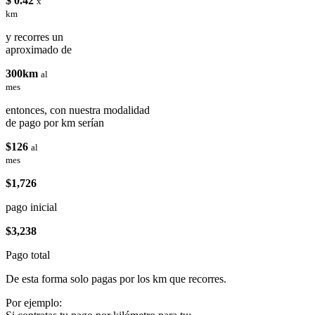
$ 0.42
x
km
y recorres un
aproximado de
300km
al
mes
entonces, con nuestra modalidad
de pago por km serían
$126
al
mes
$1,726
pago inicial
$3,238
Pago total
De esta forma solo pagas por los km que recorres.
Por ejemplo: