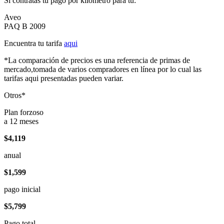
Si contratas tu pago por kilómetro para tu:
Aveo
PAQ B 2009
Encuentra tu tarifa
aqui
*La comparación de precios es una referencia de primas de
mercado,tomada de varios compradores en línea por lo cual las
tarifas aqui presentadas pueden variar.
Otros*
Plan forzoso
a 12 meses
$4,119
anual
$1,599
pago inicial
$5,799
Pago total