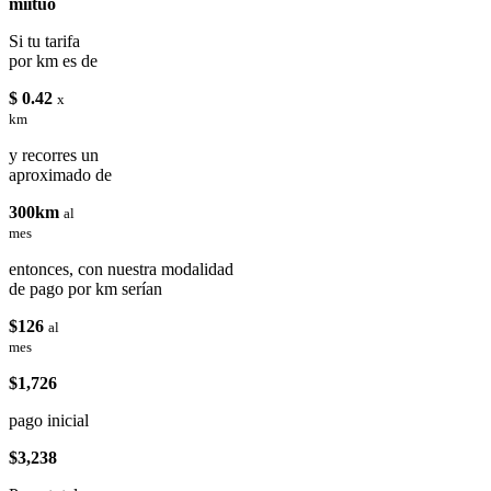
miituo
Si tu tarifa
por km es de
$ 0.42
x
km
y recorres un
aproximado de
300km
al
mes
entonces, con nuestra modalidad
de pago por km serían
$126
al
mes
$1,726
pago inicial
$3,238