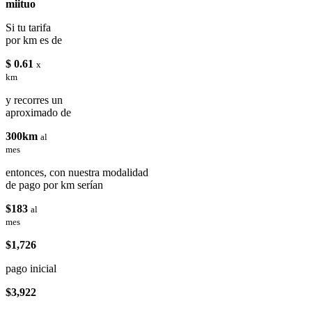
miituo
Si tu tarifa
por km es de
$ 0.61
x
km
y recorres un
aproximado de
300km
al
mes
entonces, con nuestra modalidad
de pago por km serían
$183
al
mes
$1,726
pago inicial
$3,922