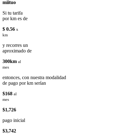
miituo
Si tu tarifa
por km es de
$ 0.56
x
km
y recorres un
aproximado de
300km
al
mes
entonces, con nuestra modalidad
de pago por km serían
$168
al
mes
$1,726
pago inicial
$3,742