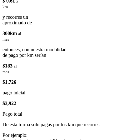
$ 0.61
x
km
y recorres un
aproximado de
300km
al
mes
entonces, con nuestra modalidad
de pago por km serían
$183
al
mes
$1,726
pago inicial
$3,922
Pago total
De esta forma solo pagas por los km que recorres.
Por ejemplo: