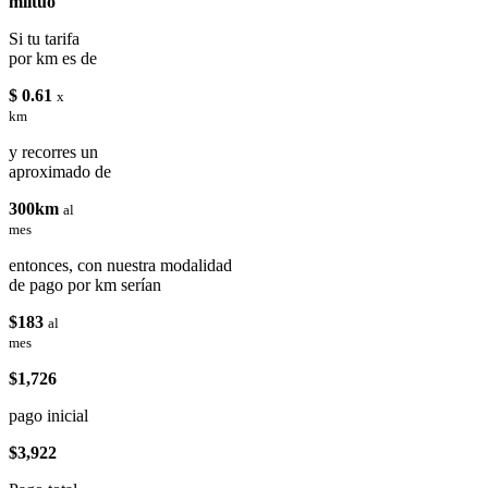
miituo
Si tu tarifa
por km es de
$ 0.61
x
km
y recorres un
aproximado de
300km
al
mes
entonces, con nuestra modalidad
de pago por km serían
$183
al
mes
$1,726
pago inicial
$3,922