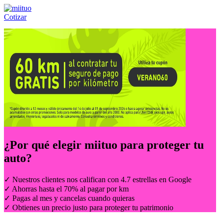
Cotizar
Llámanos al:
(55) 84-21-05-00
ó
800-953-00-59
¿Por qué elegir
miituo
para proteger tu
auto?
✓ Nuestros clientes nos califican con 4.7 estrellas en Google
✓ Ahorras hasta el 70% al pagar por km
✓ Pagas al mes y cancelas cuando quieras
✓ Obtienes un precio justo para proteger tu patrimonio