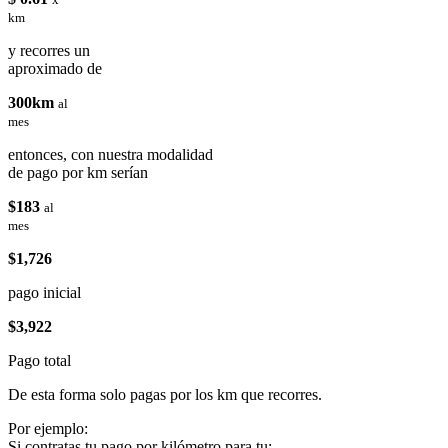
km
y recorres un
aproximado de
300km
al
mes
entonces, con nuestra modalidad
de pago por km serían
$183
al
mes
$1,726
pago inicial
$3,922
Pago total
De esta forma solo pagas por los km que recorres.
Por ejemplo:
Si contratas tu pago por kilómetro para tu: