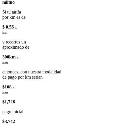
miituo
Si tu tarifa
por km es de
$ 0.56
x
km
y recorres un
aproximado de
300km
al
mes
entonces, con nuestra modalidad
de pago por km serían
$168
al
mes
$1,726
pago inicial
$3,742