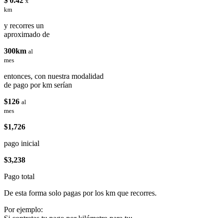
$ 0.42
x
km
y recorres un
aproximado de
300km
al
mes
entonces, con nuestra modalidad
de pago por km serían
$126
al
mes
$1,726
pago inicial
$3,238
Pago total
De esta forma solo pagas por los km que recorres.
Por ejemplo: