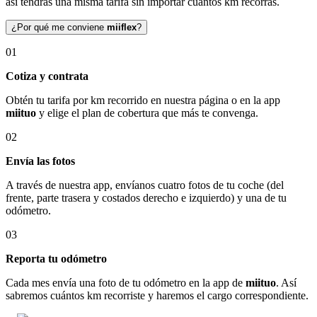
así tendrás una misma tarifa sin importar cuántos km recorras.
¿Por qué me conviene
miiflex
?
01
Cotiza y contrata
Obtén tu tarifa por km recorrido en nuestra página o en la app
miituo
y elige el plan de cobertura que más te convenga.
02
Envía las fotos
A través de nuestra app, envíanos cuatro fotos de tu coche (del
frente, parte trasera y costados derecho e izquierdo) y una de tu
odómetro.
03
Reporta tu odómetro
Cada mes envía una foto de tu odómetro en la app de
miituo
. Así
sabremos cuántos km recorriste y haremos el cargo correspondiente.