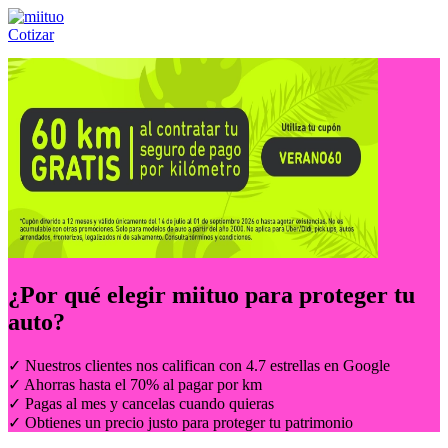
Cotizar
Llámanos al:
(55) 84-21-05-00
ó
800-953-00-59
¿Por qué elegir
miituo
para proteger tu
auto?
✓ Nuestros clientes nos califican con 4.7 estrellas en Google
✓ Ahorras hasta el 70% al pagar por km
✓ Pagas al mes y cancelas cuando quieras
✓ Obtienes un precio justo para proteger tu patrimonio