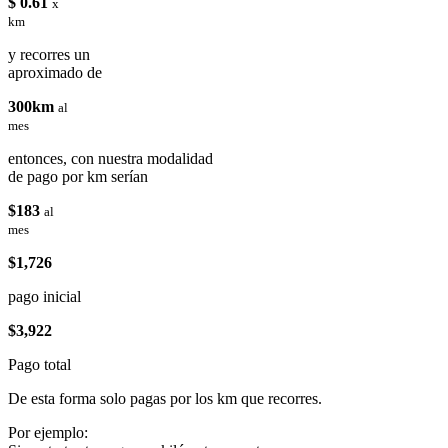
$ 0.61
x
km
y recorres un
aproximado de
300km
al
mes
entonces, con nuestra modalidad
de pago por km serían
$183
al
mes
$1,726
pago inicial
$3,922
Pago total
De esta forma solo pagas por los km que recorres.
Por ejemplo: