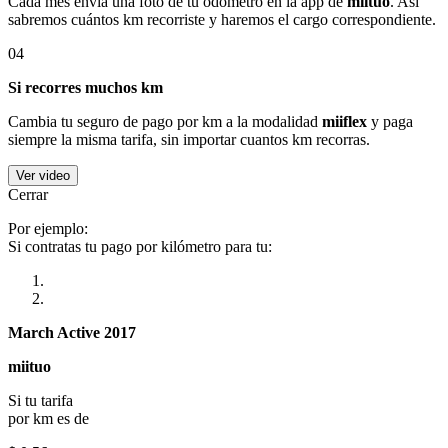
Cada mes envía una foto de tu odómetro en la app de
miituo
. Así
sabremos cuántos km recorriste y haremos el cargo correspondiente.
04
Si recorres muchos km
Cambia tu seguro de pago por km a la modalidad
miiflex
y paga
siempre la misma tarifa, sin importar cuantos km recorras.
Ver video
Cerrar
Por ejemplo:
Si contratas tu pago por kilómetro para tu:
March Active 2017
miituo
Si tu tarifa
por km es de