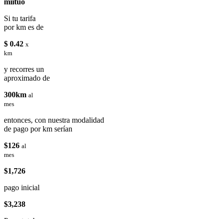
miituo
Si tu tarifa
por km es de
$ 0.42
x
km
y recorres un
aproximado de
300km
al
mes
entonces, con nuestra modalidad
de pago por km serían
$126
al
mes
$1,726
pago inicial
$3,238