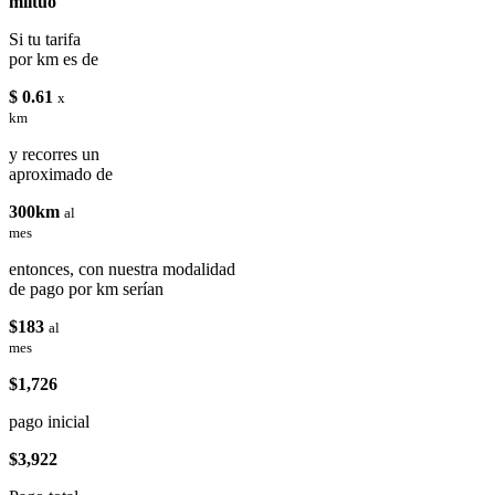
miituo
Si tu tarifa
por km es de
$ 0.61
x
km
y recorres un
aproximado de
300km
al
mes
entonces, con nuestra modalidad
de pago por km serían
$183
al
mes
$1,726
pago inicial
$3,922