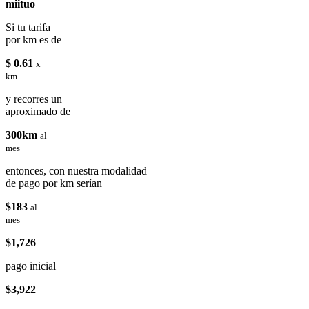
miituo
Si tu tarifa
por km es de
$ 0.61
x
km
y recorres un
aproximado de
300km
al
mes
entonces, con nuestra modalidad
de pago por km serían
$183
al
mes
$1,726
pago inicial
$3,922