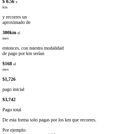
$ 0.56
x
km
y recorres un
aproximado de
300km
al
mes
entonces, con nuestra modalidad
de pago por km serían
$168
al
mes
$1,726
pago inicial
$3,742
Pago total
De esta forma solo pagas por los km que recorres.
Por ejemplo: