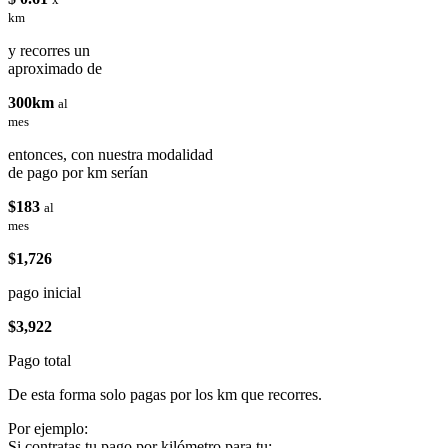
km
y recorres un
aproximado de
300km
al
mes
entonces, con nuestra modalidad
de pago por km serían
$183
al
mes
$1,726
pago inicial
$3,922
Pago total
De esta forma solo pagas por los km que recorres.
Por ejemplo:
Si contratas tu pago por kilómetro para tu: