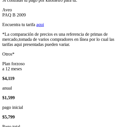
Si contratas tu pago por kilómetro para tu:
Aveo
PAQ B 2009
Encuentra tu tarifa
aqui
*La comparación de precios es una referencia de primas de
mercado,tomada de varios compradores en línea por lo cual las
tarifas aqui presentadas pueden variar.
Otros*
Plan forzoso
a 12 meses
$4,119
anual
$1,599
pago inicial
$5,799
Pago total