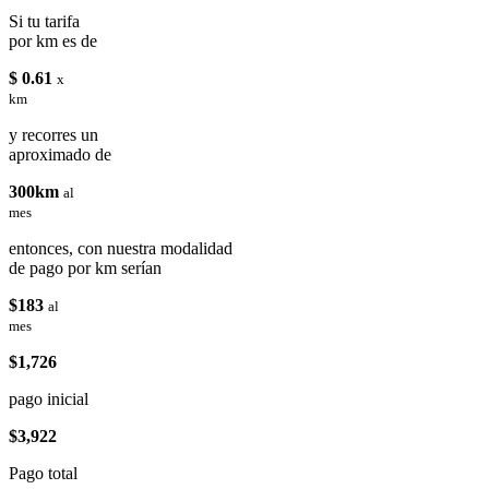
Si tu tarifa
por km es de
$ 0.61
x
km
y recorres un
aproximado de
300km
al
mes
entonces, con nuestra modalidad
de pago por km serían
$183
al
mes
$1,726
pago inicial
$3,922
Pago total