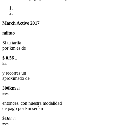
March Active 2017
miituo
Si tu tarifa
por km es de
$ 0.56
x
km
y recorres un
aproximado de
300km
al
mes
entonces, con nuestra modalidad
de pago por km serían
$168
al
mes