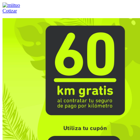
Cotizar
Llámanos al:
(55) 84-21-05-00
ó
800-953-00-59