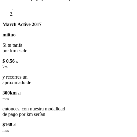
March Active 2017
miituo
Si tu tarifa
por km es de
$ 0.56
x
km
y recorres un
aproximado de
300km
al
mes
entonces, con nuestra modalidad
de pago por km serían
$168
al
mes