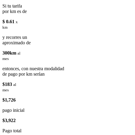
Si tu tarifa
por km es de
$ 0.61
x
km
y recorres un
aproximado de
300km
al
mes
entonces, con nuestra modalidad
de pago por km serían
$183
al
mes
$1,726
pago inicial
$3,922
Pago total