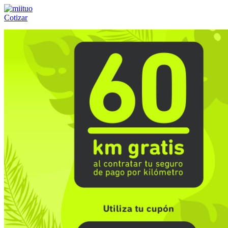
Cotizar
Llámanos al:
(55) 84-21-05-00
ó
800-953-00-59