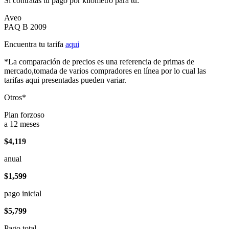
Si contratas tu pago por kilómetro para tu:
Aveo
PAQ B 2009
Encuentra tu tarifa
aqui
*La comparación de precios es una referencia de primas de
mercado,tomada de varios compradores en línea por lo cual las
tarifas aqui presentadas pueden variar.
Otros*
Plan forzoso
a 12 meses
$4,119
anual
$1,599
pago inicial
$5,799
Pago total