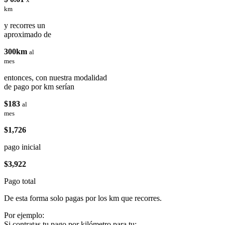
km
y recorres un
aproximado de
300km
al
mes
entonces, con nuestra modalidad
de pago por km serían
$183
al
mes
$1,726
pago inicial
$3,922
Pago total
De esta forma solo pagas por los km que recorres.
Por ejemplo:
Si contratas tu pago por kilómetro para tu: