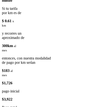
miituo
Si tu tarifa
por km es de
$ 0.61
x
km
y recorres un
aproximado de
300km
al
mes
entonces, con nuestra modalidad
de pago por km serían
$183
al
mes
$1,726
pago inicial
$3,922