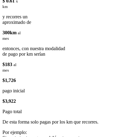
$ 0.61
x
km
y recorres un
aproximado de
300km
al
mes
entonces, con nuestra modalidad
de pago por km serían
$183
al
mes
$1,726
pago inicial
$3,922
Pago total
De esta forma solo pagas por los km que recorres.
Por ejemplo: