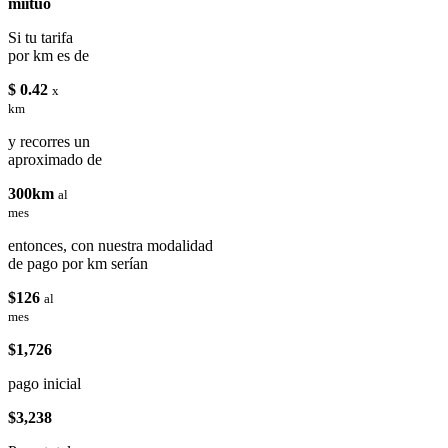
miituo
Si tu tarifa
por km es de
$ 0.42
x
km
y recorres un
aproximado de
300km
al
mes
entonces, con nuestra modalidad
de pago por km serían
$126
al
mes
$1,726
pago inicial
$3,238