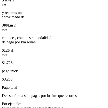
$ 0.42
x
km
y recorres un
aproximado de
300km
al
mes
entonces, con nuestra modalidad
de pago por km serían
$126
al
mes
$1,726
pago inicial
$3,238
Pago total
De esta forma solo pagas por los km que recorres.
Por ejemplo: