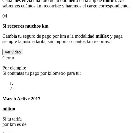
Cada mes envía una foto de tu odómetro en la app de
miituo
. Así
sabremos cuántos km recorriste y haremos el cargo correspondiente.
04
Si recorres muchos km
Cambia tu seguro de pago por km a la modalidad
miiflex
y paga
siempre la misma tarifa, sin importar cuantos km recorras.
Ver video
Cerrar
Por ejemplo:
Si contratas tu pago por kilómetro para tu:
March Active 2017
miituo
Si tu tarifa
por km es de