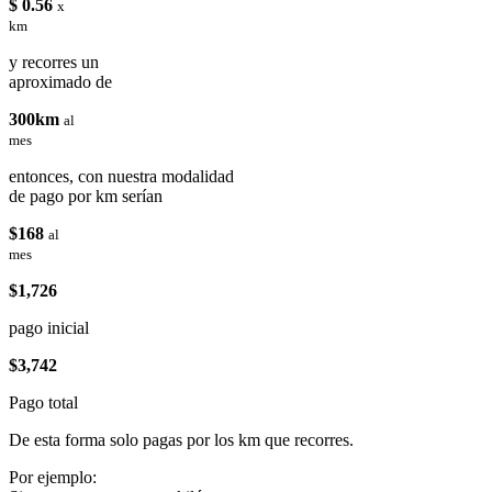
$ 0.56
x
km
y recorres un
aproximado de
300km
al
mes
entonces, con nuestra modalidad
de pago por km serían
$168
al
mes
$1,726
pago inicial
$3,742
Pago total
De esta forma solo pagas por los km que recorres.
Por ejemplo: