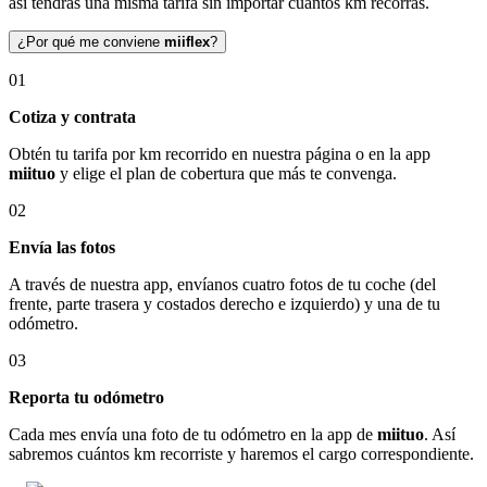
así tendrás una misma tarifa sin importar cuántos km recorras.
¿Por qué me conviene
miiflex
?
01
Cotiza y contrata
Obtén tu tarifa por km recorrido en nuestra página o en la app
miituo
y elige el plan de cobertura que más te convenga.
02
Envía las fotos
A través de nuestra app, envíanos cuatro fotos de tu coche (del
frente, parte trasera y costados derecho e izquierdo) y una de tu
odómetro.
03
Reporta tu odómetro
Cada mes envía una foto de tu odómetro en la app de
miituo
. Así
sabremos cuántos km recorriste y haremos el cargo correspondiente.