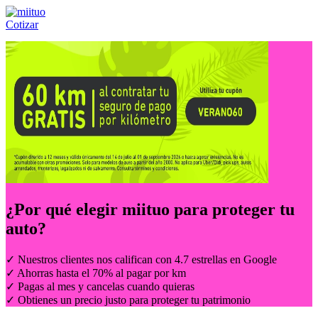
Cotizar
Llámanos al:
(55) 84-21-05-00
ó
800-953-00-59
¿Por qué elegir
miituo
para proteger tu
auto?
✓ Nuestros clientes nos califican con 4.7 estrellas en Google
✓ Ahorras hasta el 70% al pagar por km
✓ Pagas al mes y cancelas cuando quieras
✓ Obtienes un precio justo para proteger tu patrimonio