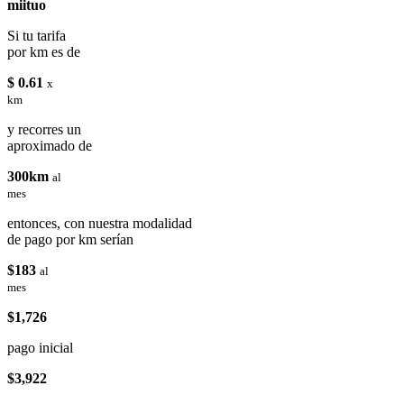
miituo
Si tu tarifa
por km es de
$ 0.61
x
km
y recorres un
aproximado de
300km
al
mes
entonces, con nuestra modalidad
de pago por km serían
$183
al
mes
$1,726
pago inicial
$3,922