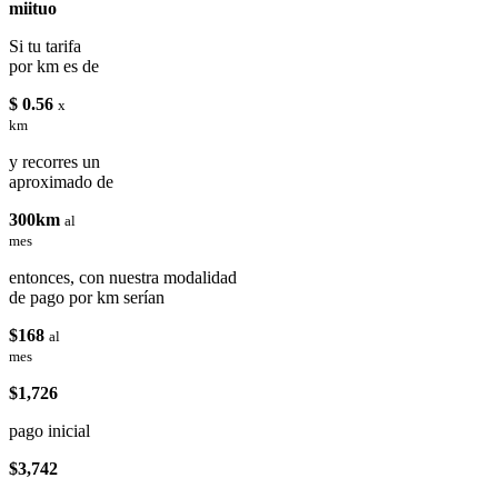
miituo
Si tu tarifa
por km es de
$ 0.56
x
km
y recorres un
aproximado de
300km
al
mes
entonces, con nuestra modalidad
de pago por km serían
$168
al
mes
$1,726
pago inicial
$3,742