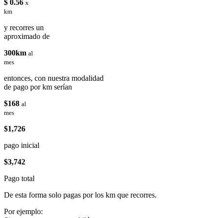
$ 0.56
x
km
y recorres un
aproximado de
300km
al
mes
entonces, con nuestra modalidad
de pago por km serían
$168
al
mes
$1,726
pago inicial
$3,742
Pago total
De esta forma solo pagas por los km que recorres.
Por ejemplo: