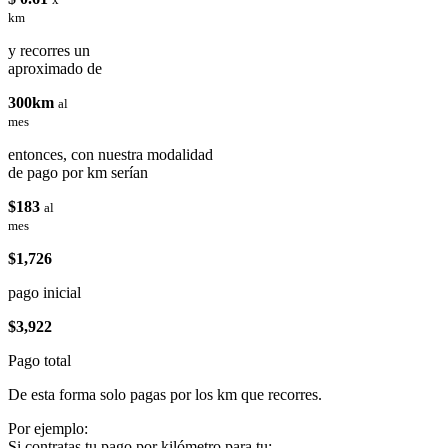
km
y recorres un
aproximado de
300km
al
mes
entonces, con nuestra modalidad
de pago por km serían
$183
al
mes
$1,726
pago inicial
$3,922
Pago total
De esta forma solo pagas por los km que recorres.
Por ejemplo:
Si contratas tu pago por kilómetro para tu: