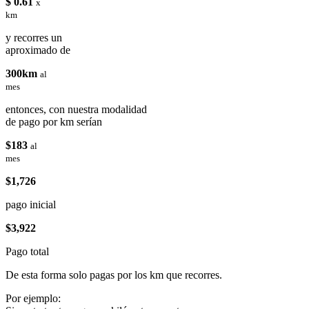
$ 0.61
x
km
y recorres un
aproximado de
300km
al
mes
entonces, con nuestra modalidad
de pago por km serían
$183
al
mes
$1,726
pago inicial
$3,922
Pago total
De esta forma solo pagas por los km que recorres.
Por ejemplo: