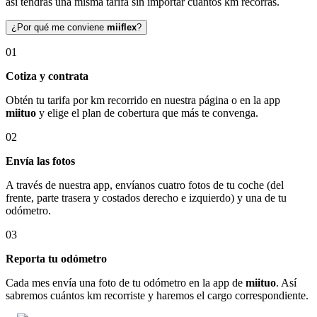
así tendrás una misma tarifa sin importar cuántos km recorras.
¿Por qué me conviene
miiflex
?
01
Cotiza y contrata
Obtén tu tarifa por km recorrido en nuestra página o en la app
miituo
y elige el plan de cobertura que más te convenga.
02
Envía las fotos
A través de nuestra app, envíanos cuatro fotos de tu coche (del
frente, parte trasera y costados derecho e izquierdo) y una de tu
odómetro.
03
Reporta tu odómetro
Cada mes envía una foto de tu odómetro en la app de
miituo
. Así
sabremos cuántos km recorriste y haremos el cargo correspondiente.