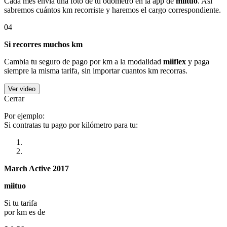
Cada mes envía una foto de tu odómetro en la app de
miituo
. Así
sabremos cuántos km recorriste y haremos el cargo correspondiente.
04
Si recorres muchos km
Cambia tu seguro de pago por km a la modalidad
miiflex
y paga
siempre la misma tarifa, sin importar cuantos km recorras.
Ver video
Cerrar
Por ejemplo:
Si contratas tu pago por kilómetro para tu:
March Active 2017
miituo
Si tu tarifa
por km es de