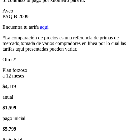
Si contratas tu pago por kilómetro para tu:
Aveo
PAQ B 2009
Encuentra tu tarifa
aqui
*La comparación de precios es una referencia de primas de
mercado,tomada de varios compradores en línea por lo cual las
tarifas aqui presentadas pueden variar.
Otros*
Plan forzoso
a 12 meses
$4,119
anual
$1,599
pago inicial
$5,799
Pago total