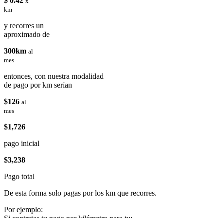
$ 0.42
x
km
y recorres un
aproximado de
300km
al
mes
entonces, con nuestra modalidad
de pago por km serían
$126
al
mes
$1,726
pago inicial
$3,238
Pago total
De esta forma solo pagas por los km que recorres.
Por ejemplo: