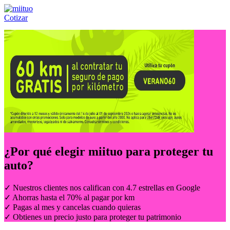
Cotizar
Llámanos al:
(55) 84-21-05-00
ó
800-953-00-59
¿Por qué elegir
miituo
para proteger tu
auto?
✓ Nuestros clientes nos califican con 4.7 estrellas en Google
✓ Ahorras hasta el 70% al pagar por km
✓ Pagas al mes y cancelas cuando quieras
✓ Obtienes un precio justo para proteger tu patrimonio