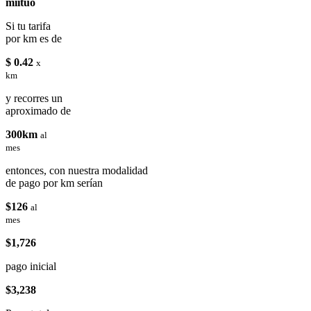
miituo
Si tu tarifa
por km es de
$ 0.42
x
km
y recorres un
aproximado de
300km
al
mes
entonces, con nuestra modalidad
de pago por km serían
$126
al
mes
$1,726
pago inicial
$3,238