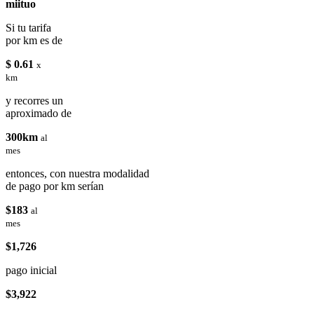
miituo
Si tu tarifa
por km es de
$ 0.61
x
km
y recorres un
aproximado de
300km
al
mes
entonces, con nuestra modalidad
de pago por km serían
$183
al
mes
$1,726
pago inicial
$3,922