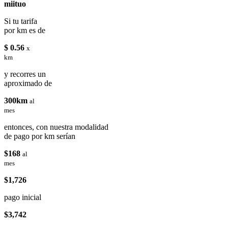
miituo
Si tu tarifa
por km es de
$ 0.56
x
km
y recorres un
aproximado de
300km
al
mes
entonces, con nuestra modalidad
de pago por km serían
$168
al
mes
$1,726
pago inicial
$3,742