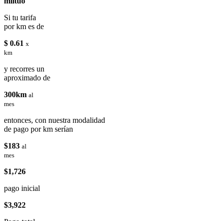
miituo
Si tu tarifa
por km es de
$ 0.61
x
km
y recorres un
aproximado de
300km
al
mes
entonces, con nuestra modalidad
de pago por km serían
$183
al
mes
$1,726
pago inicial
$3,922