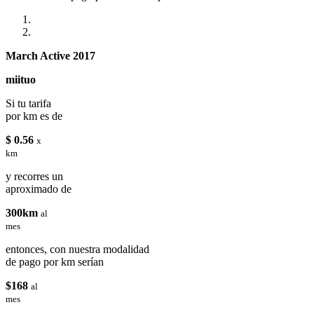
March Active 2017
miituo
Si tu tarifa
por km es de
$ 0.56
x
km
y recorres un
aproximado de
300km
al
mes
entonces, con nuestra modalidad
de pago por km serían
$168
al
mes