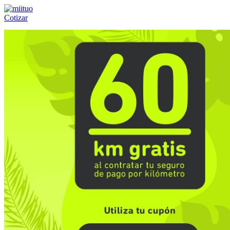
Cotizar
Llámanos al:
(55) 84-21-05-00
ó
800-953-00-59