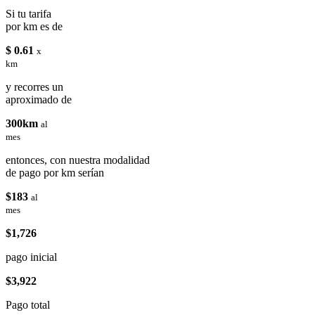
Si tu tarifa
por km es de
$ 0.61
x
km
y recorres un
aproximado de
300km
al
mes
entonces, con nuestra modalidad
de pago por km serían
$183
al
mes
$1,726
pago inicial
$3,922
Pago total