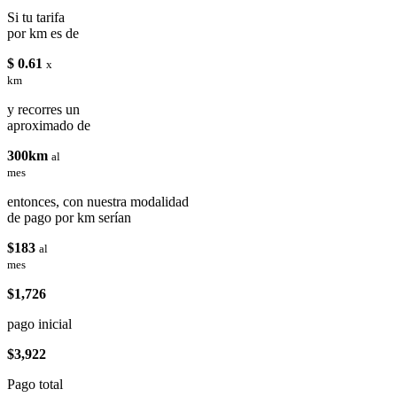
Si tu tarifa
por km es de
$ 0.61
x
km
y recorres un
aproximado de
300km
al
mes
entonces, con nuestra modalidad
de pago por km serían
$183
al
mes
$1,726
pago inicial
$3,922
Pago total