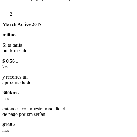
March Active 2017
miituo
Si tu tarifa
por km es de
$ 0.56
x
km
y recorres un
aproximado de
300km
al
mes
entonces, con nuestra modalidad
de pago por km serían
$168
al
mes