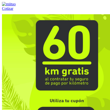
Cotizar
Llámanos al:
(55) 84-21-05-00
ó
800-953-00-59