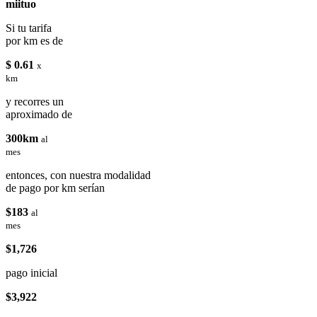
miituo
Si tu tarifa
por km es de
$ 0.61
x
km
y recorres un
aproximado de
300km
al
mes
entonces, con nuestra modalidad
de pago por km serían
$183
al
mes
$1,726
pago inicial
$3,922