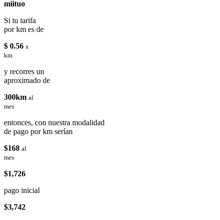
miituo
Si tu tarifa
por km es de
$ 0.56
x
km
y recorres un
aproximado de
300km
al
mes
entonces, con nuestra modalidad
de pago por km serían
$168
al
mes
$1,726
pago inicial
$3,742