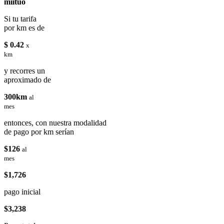
miituo
Si tu tarifa
por km es de
$ 0.42
x
km
y recorres un
aproximado de
300km
al
mes
entonces, con nuestra modalidad
de pago por km serían
$126
al
mes
$1,726
pago inicial
$3,238