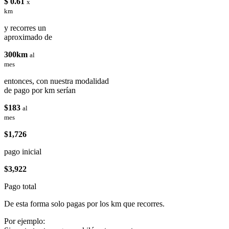
$ 0.61
x
km
y recorres un
aproximado de
300km
al
mes
entonces, con nuestra modalidad
de pago por km serían
$183
al
mes
$1,726
pago inicial
$3,922
Pago total
De esta forma solo pagas por los km que recorres.
Por ejemplo: