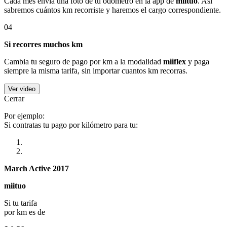
Cada mes envía una foto de tu odómetro en la app de
miituo
. Así
sabremos cuántos km recorriste y haremos el cargo correspondiente.
04
Si recorres muchos km
Cambia tu seguro de pago por km a la modalidad
miiflex
y paga
siempre la misma tarifa, sin importar cuantos km recorras.
Ver video
Cerrar
Por ejemplo:
Si contratas tu pago por kilómetro para tu:
March Active 2017
miituo
Si tu tarifa
por km es de