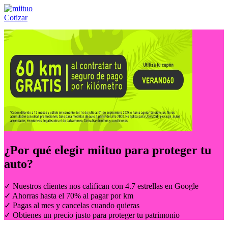
Cotizar
Llámanos al:
(55) 84-21-05-00
ó
800-953-00-59
¿Por qué elegir
miituo
para proteger tu
auto?
✓ Nuestros clientes nos califican con 4.7 estrellas en Google
✓ Ahorras hasta el 70% al pagar por km
✓ Pagas al mes y cancelas cuando quieras
✓ Obtienes un precio justo para proteger tu patrimonio