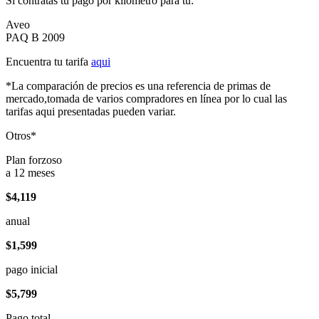
Si contratas tu pago por kilómetro para tu:
Aveo
PAQ B 2009
Encuentra tu tarifa
aqui
*La comparación de precios es una referencia de primas de
mercado,tomada de varios compradores en línea por lo cual las
tarifas aqui presentadas pueden variar.
Otros*
Plan forzoso
a 12 meses
$4,119
anual
$1,599
pago inicial
$5,799
Pago total