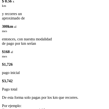
$ 0.56
x
km
y recorres un
aproximado de
300km
al
mes
entonces, con nuestra modalidad
de pago por km serían
$168
al
mes
$1,726
pago inicial
$3,742
Pago total
De esta forma solo pagas por los km que recorres.
Por ejemplo: