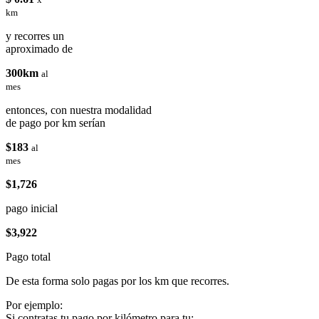
km
y recorres un
aproximado de
300km
al
mes
entonces, con nuestra modalidad
de pago por km serían
$183
al
mes
$1,726
pago inicial
$3,922
Pago total
De esta forma solo pagas por los km que recorres.
Por ejemplo:
Si contratas tu pago por kilómetro para tu: