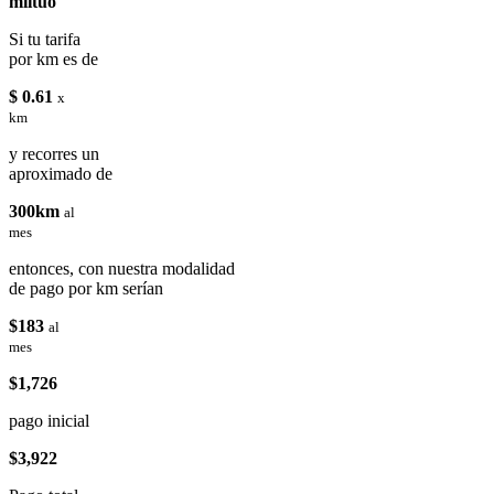
miituo
Si tu tarifa
por km es de
$ 0.61
x
km
y recorres un
aproximado de
300km
al
mes
entonces, con nuestra modalidad
de pago por km serían
$183
al
mes
$1,726
pago inicial
$3,922