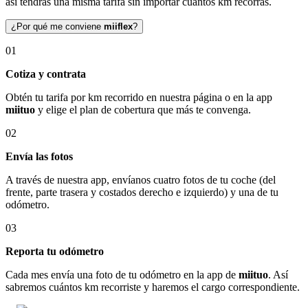
así tendrás una misma tarifa sin importar cuántos km recorras.
¿Por qué me conviene
miiflex
?
01
Cotiza y contrata
Obtén tu tarifa por km recorrido en nuestra página o en la app
miituo
y elige el plan de cobertura que más te convenga.
02
Envía las fotos
A través de nuestra app, envíanos cuatro fotos de tu coche (del
frente, parte trasera y costados derecho e izquierdo) y una de tu
odómetro.
03
Reporta tu odómetro
Cada mes envía una foto de tu odómetro en la app de
miituo
. Así
sabremos cuántos km recorriste y haremos el cargo correspondiente.