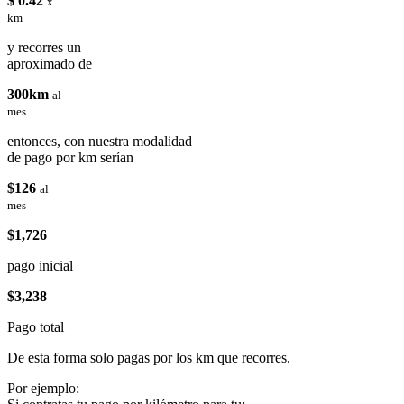
$ 0.42
x
km
y recorres un
aproximado de
300km
al
mes
entonces, con nuestra modalidad
de pago por km serían
$126
al
mes
$1,726
pago inicial
$3,238
Pago total
De esta forma solo pagas por los km que recorres.
Por ejemplo: