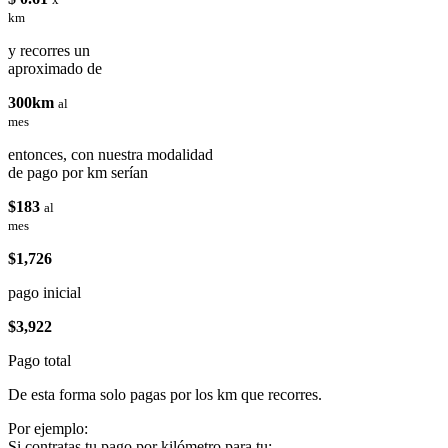
km
y recorres un
aproximado de
300km
al
mes
entonces, con nuestra modalidad
de pago por km serían
$183
al
mes
$1,726
pago inicial
$3,922
Pago total
De esta forma solo pagas por los km que recorres.
Por ejemplo:
Si contratas tu pago por kilómetro para tu: