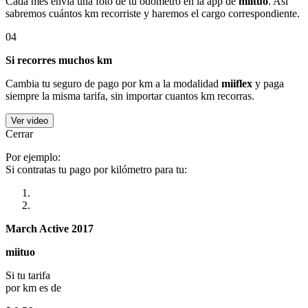
Cada mes envía una foto de tu odómetro en la app de
miituo
. Así
sabremos cuántos km recorriste y haremos el cargo correspondiente.
04
Si recorres muchos km
Cambia tu seguro de pago por km a la modalidad
miiflex
y paga
siempre la misma tarifa, sin importar cuantos km recorras.
Ver video
Cerrar
Por ejemplo:
Si contratas tu pago por kilómetro para tu:
March Active 2017
miituo
Si tu tarifa
por km es de