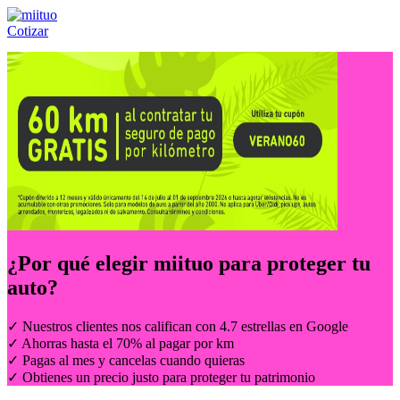
Cotizar
Llámanos al:
(55) 84-21-05-00
ó
800-953-00-59
¿Por qué elegir
miituo
para proteger tu
auto?
✓ Nuestros clientes nos califican con 4.7 estrellas en Google
✓ Ahorras hasta el 70% al pagar por km
✓ Pagas al mes y cancelas cuando quieras
✓ Obtienes un precio justo para proteger tu patrimonio