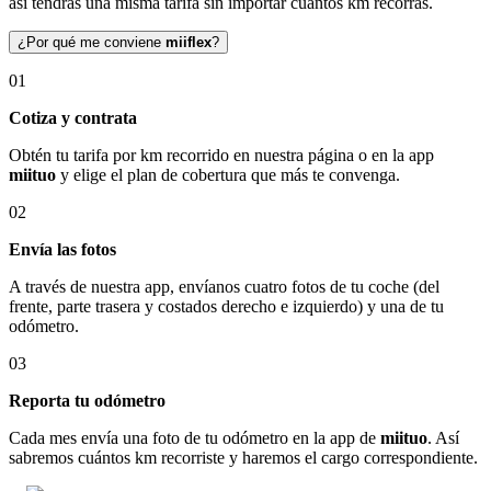
así tendrás una misma tarifa sin importar cuántos km recorras.
¿Por qué me conviene
miiflex
?
01
Cotiza y contrata
Obtén tu tarifa por km recorrido en nuestra página o en la app
miituo
y elige el plan de cobertura que más te convenga.
02
Envía las fotos
A través de nuestra app, envíanos cuatro fotos de tu coche (del
frente, parte trasera y costados derecho e izquierdo) y una de tu
odómetro.
03
Reporta tu odómetro
Cada mes envía una foto de tu odómetro en la app de
miituo
. Así
sabremos cuántos km recorriste y haremos el cargo correspondiente.