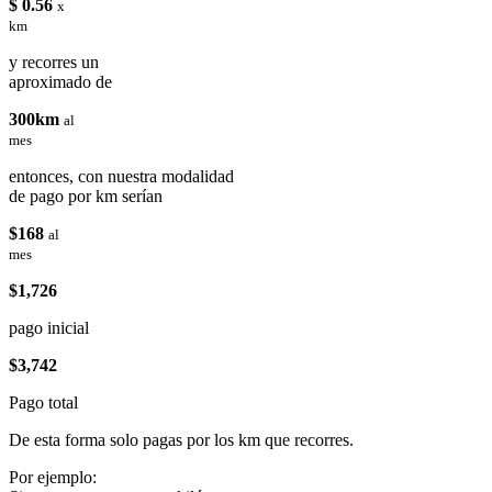
$ 0.56
x
km
y recorres un
aproximado de
300km
al
mes
entonces, con nuestra modalidad
de pago por km serían
$168
al
mes
$1,726
pago inicial
$3,742
Pago total
De esta forma solo pagas por los km que recorres.
Por ejemplo: