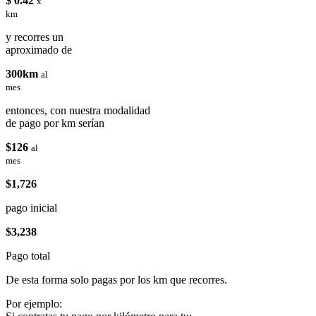
$ 0.42
x
km
y recorres un
aproximado de
300km
al
mes
entonces, con nuestra modalidad
de pago por km serían
$126
al
mes
$1,726
pago inicial
$3,238
Pago total
De esta forma solo pagas por los km que recorres.
Por ejemplo: