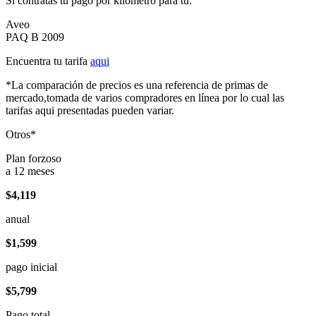
Si contratas tu pago por kilómetro para tu:
Aveo
PAQ B 2009
Encuentra tu tarifa
aqui
*La comparación de precios es una referencia de primas de
mercado,tomada de varios compradores en línea por lo cual las
tarifas aqui presentadas pueden variar.
Otros*
Plan forzoso
a 12 meses
$4,119
anual
$1,599
pago inicial
$5,799
Pago total