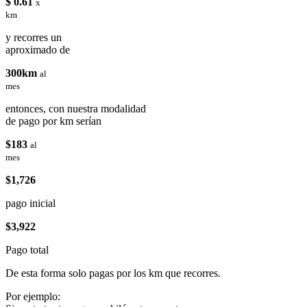
$ 0.61
x
km
y recorres un
aproximado de
300km
al
mes
entonces, con nuestra modalidad
de pago por km serían
$183
al
mes
$1,726
pago inicial
$3,922
Pago total
De esta forma solo pagas por los km que recorres.
Por ejemplo: