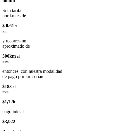
miituo
Si tu tarifa
por km es de
$ 0.61
x
km
y recorres un
aproximado de
300km
al
mes
entonces, con nuestra modalidad
de pago por km serían
$183
al
mes
$1,726
pago inicial
$3,922