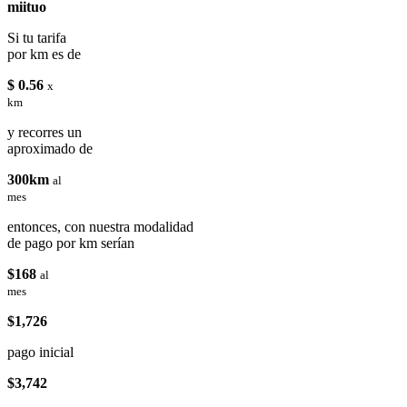
miituo
Si tu tarifa
por km es de
$ 0.56
x
km
y recorres un
aproximado de
300km
al
mes
entonces, con nuestra modalidad
de pago por km serían
$168
al
mes
$1,726
pago inicial
$3,742