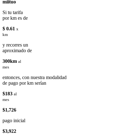
miituo
Si tu tarifa
por km es de
$ 0.61
x
km
y recorres un
aproximado de
300km
al
mes
entonces, con nuestra modalidad
de pago por km serían
$183
al
mes
$1,726
pago inicial
$3,922