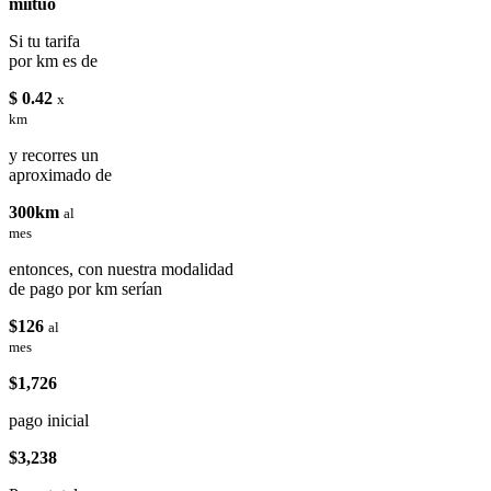
miituo
Si tu tarifa
por km es de
$ 0.42
x
km
y recorres un
aproximado de
300km
al
mes
entonces, con nuestra modalidad
de pago por km serían
$126
al
mes
$1,726
pago inicial
$3,238