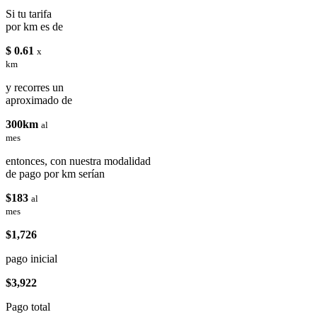
Si tu tarifa
por km es de
$ 0.61
x
km
y recorres un
aproximado de
300km
al
mes
entonces, con nuestra modalidad
de pago por km serían
$183
al
mes
$1,726
pago inicial
$3,922
Pago total