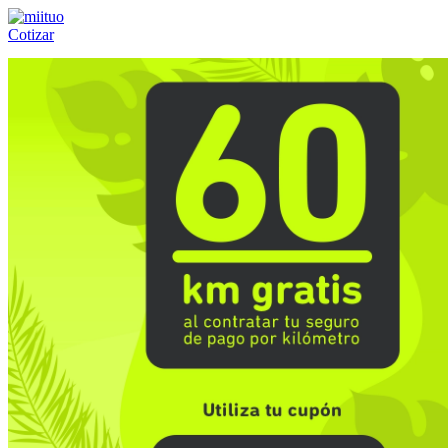
Cotizar
Llámanos al:
(55) 84-21-05-00
ó
800-953-00-59