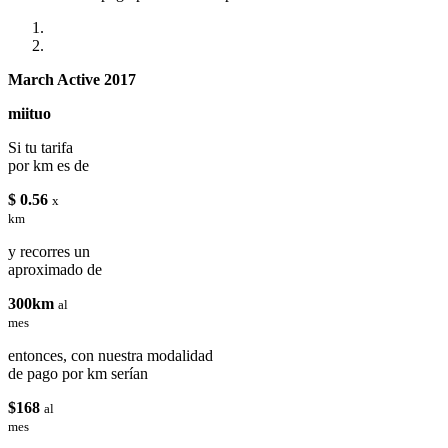
March Active 2017
miituo
Si tu tarifa
por km es de
$ 0.56
x
km
y recorres un
aproximado de
300km
al
mes
entonces, con nuestra modalidad
de pago por km serían
$168
al
mes