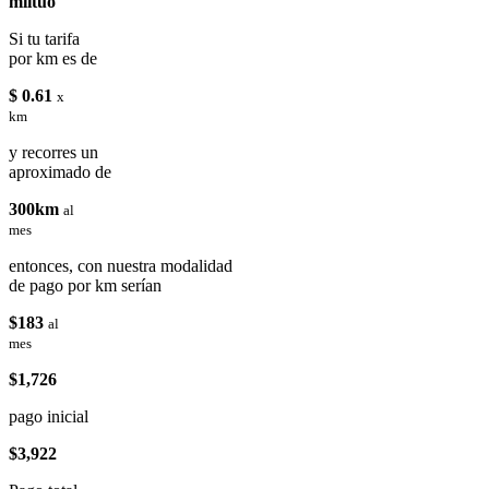
miituo
Si tu tarifa
por km es de
$ 0.61
x
km
y recorres un
aproximado de
300km
al
mes
entonces, con nuestra modalidad
de pago por km serían
$183
al
mes
$1,726
pago inicial
$3,922