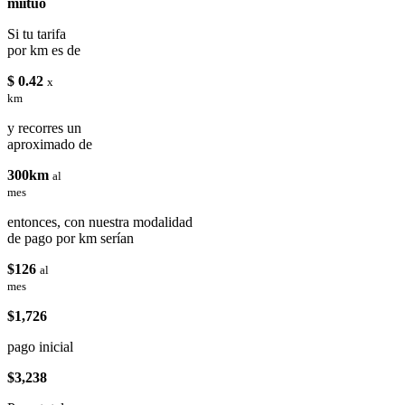
miituo
Si tu tarifa
por km es de
$ 0.42
x
km
y recorres un
aproximado de
300km
al
mes
entonces, con nuestra modalidad
de pago por km serían
$126
al
mes
$1,726
pago inicial
$3,238