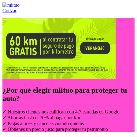
Cotizar
Llámanos al:
(55) 84-21-05-00
ó
800-953-00-59
¿Por qué elegir
miituo
para proteger tu
auto?
✓ Nuestros clientes nos califican con 4.7 estrellas en Google
✓ Ahorras hasta el 70% al pagar por km
✓ Pagas al mes y cancelas cuando quieras
✓ Obtienes un precio justo para proteger tu patrimonio