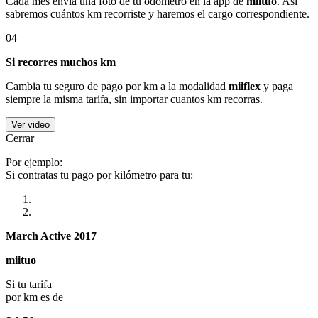
Cada mes envía una foto de tu odómetro en la app de
miituo
. Así
sabremos cuántos km recorriste y haremos el cargo correspondiente.
04
Si recorres muchos km
Cambia tu seguro de pago por km a la modalidad
miiflex
y paga
siempre la misma tarifa, sin importar cuantos km recorras.
Ver video
Cerrar
Por ejemplo:
Si contratas tu pago por kilómetro para tu:
March Active 2017
miituo
Si tu tarifa
por km es de