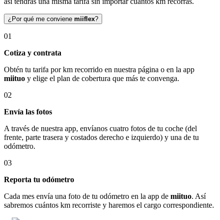
así tendrás una misma tarifa sin importar cuántos km recorras.
¿Por qué me conviene
miiflex
?
01
Cotiza y contrata
Obtén tu tarifa por km recorrido en nuestra página o en la app
miituo
y elige el plan de cobertura que más te convenga.
02
Envía las fotos
A través de nuestra app, envíanos cuatro fotos de tu coche (del
frente, parte trasera y costados derecho e izquierdo) y una de tu
odómetro.
03
Reporta tu odómetro
Cada mes envía una foto de tu odómetro en la app de
miituo
. Así
sabremos cuántos km recorriste y haremos el cargo correspondiente.