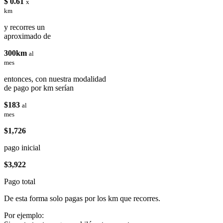
$ 0.61
x
km
y recorres un
aproximado de
300km
al
mes
entonces, con nuestra modalidad
de pago por km serían
$183
al
mes
$1,726
pago inicial
$3,922
Pago total
De esta forma solo pagas por los km que recorres.
Por ejemplo: