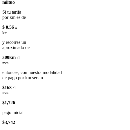
miituo
Si tu tarifa
por km es de
$ 0.56
x
km
y recorres un
aproximado de
300km
al
mes
entonces, con nuestra modalidad
de pago por km serían
$168
al
mes
$1,726
pago inicial
$3,742