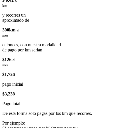
$ 0.42
x
km
y recorres un
aproximado de
300km
al
mes
entonces, con nuestra modalidad
de pago por km serían
$126
al
mes
$1,726
pago inicial
$3,238
Pago total
De esta forma solo pagas por los km que recorres.
Por ejemplo: