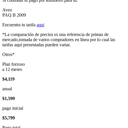
Si contratas tu pago por kilómetro para tu:
Aveo
PAQ B 2009
Encuentra tu tarifa
aqui
*La comparación de precios es una referencia de primas de
mercado,tomada de varios compradores en línea por lo cual las
tarifas aqui presentadas pueden variar.
Otros*
Plan forzoso
a 12 meses
$4,119
anual
$1,599
pago inicial
$5,799
Pago total