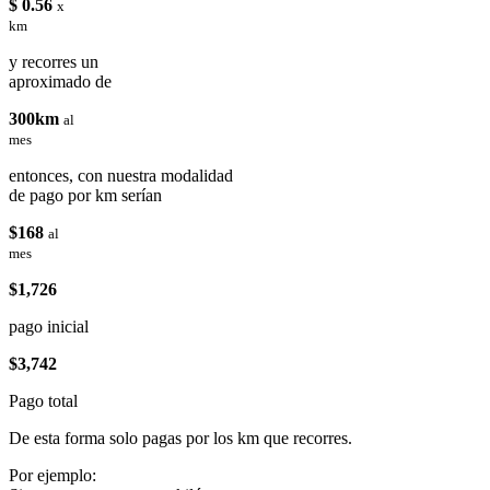
$ 0.56
x
km
y recorres un
aproximado de
300km
al
mes
entonces, con nuestra modalidad
de pago por km serían
$168
al
mes
$1,726
pago inicial
$3,742
Pago total
De esta forma solo pagas por los km que recorres.
Por ejemplo: