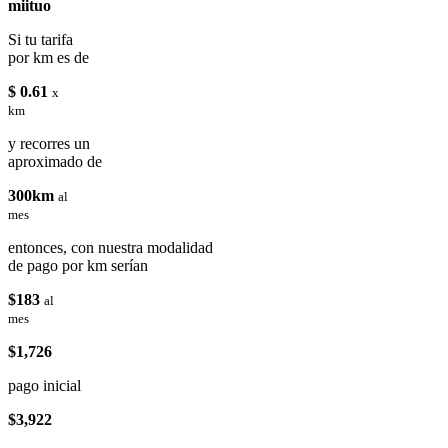
miituo
Si tu tarifa
por km es de
$ 0.61
x
km
y recorres un
aproximado de
300km
al
mes
entonces, con nuestra modalidad
de pago por km serían
$183
al
mes
$1,726
pago inicial
$3,922