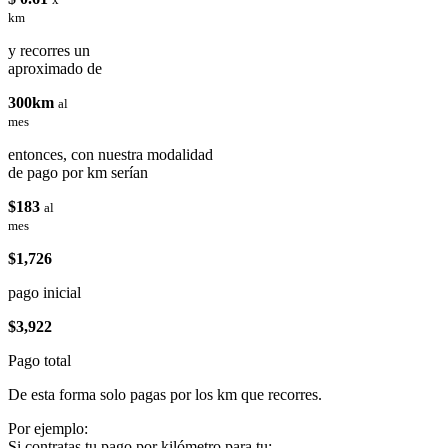
km
y recorres un
aproximado de
300km
al
mes
entonces, con nuestra modalidad
de pago por km serían
$183
al
mes
$1,726
pago inicial
$3,922
Pago total
De esta forma solo pagas por los km que recorres.
Por ejemplo:
Si contratas tu pago por kilómetro para tu: