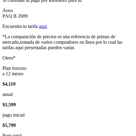
Si contratas tu pago por kilómetro para tu:
Aveo
PAQ B 2009
Encuentra tu tarifa
aqui
*La comparación de precios es una referencia de primas de
mercado,tomada de varios compradores en línea por lo cual las
tarifas aqui presentadas pueden variar.
Otros*
Plan forzoso
a 12 meses
$4,119
anual
$1,599
pago inicial
$5,799
Pago total