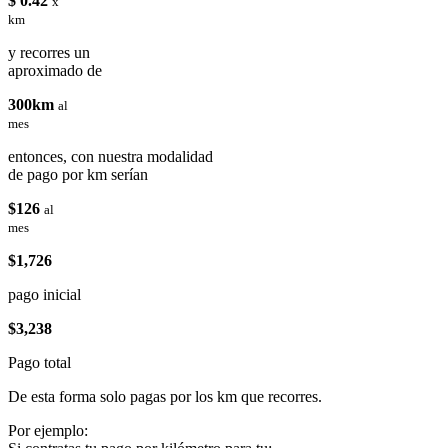
$ 0.42
x
km
y recorres un
aproximado de
300km
al
mes
entonces, con nuestra modalidad
de pago por km serían
$126
al
mes
$1,726
pago inicial
$3,238
Pago total
De esta forma solo pagas por los km que recorres.
Por ejemplo: