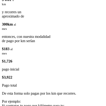
km
y recorres un
aproximado de
300km
al
mes
entonces, con nuestra modalidad
de pago por km serían
$183
al
mes
$1,726
pago inicial
$3,922
Pago total
De esta forma solo pagas por los km que recorres.
Por ejemplo:
Si contratas tu pago por kilómetro para tu: