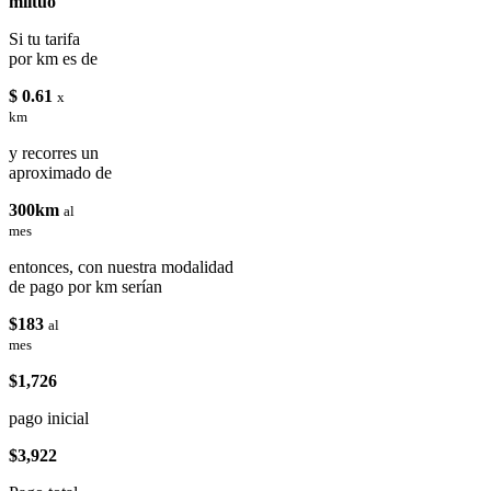
miituo
Si tu tarifa
por km es de
$ 0.61
x
km
y recorres un
aproximado de
300km
al
mes
entonces, con nuestra modalidad
de pago por km serían
$183
al
mes
$1,726
pago inicial
$3,922