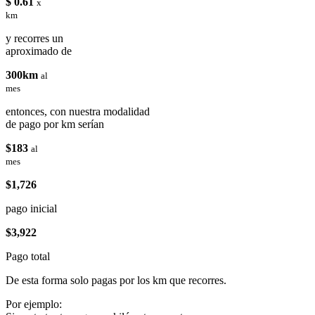
$ 0.61
x
km
y recorres un
aproximado de
300km
al
mes
entonces, con nuestra modalidad
de pago por km serían
$183
al
mes
$1,726
pago inicial
$3,922
Pago total
De esta forma solo pagas por los km que recorres.
Por ejemplo: