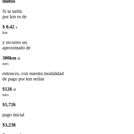
miituo
Si tu tarifa
por km es de
$ 0.42
x
km
y recorres un
aproximado de
300km
al
mes
entonces, con nuestra modalidad
de pago por km serían
$126
al
mes
$1,726
pago inicial
$3,238