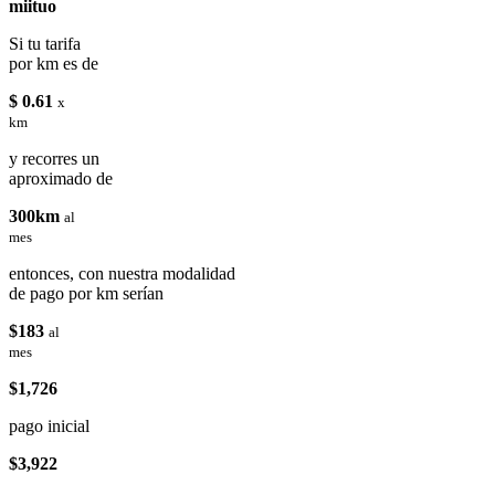
miituo
Si tu tarifa
por km es de
$ 0.61
x
km
y recorres un
aproximado de
300km
al
mes
entonces, con nuestra modalidad
de pago por km serían
$183
al
mes
$1,726
pago inicial
$3,922