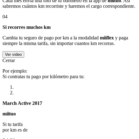
Cada mes envía una foto de tu odómetro en la app de
miituo
. Así
sabremos cuántos km recorriste y haremos el cargo correspondiente.
04
Si recorres muchos km
Cambia tu seguro de pago por km a la modalidad
miiflex
y paga
siempre la misma tarifa, sin importar cuantos km recorras.
Ver video
Cerrar
Por ejemplo:
Si contratas tu pago por kilómetro para tu:
March Active 2017
miituo
Si tu tarifa
por km es de