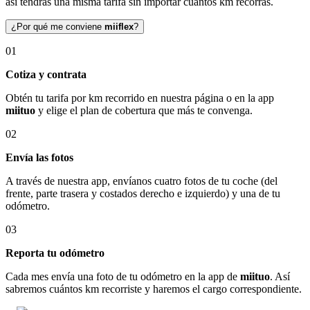
así tendrás una misma tarifa sin importar cuántos km recorras.
¿Por qué me conviene
miiflex
?
01
Cotiza y contrata
Obtén tu tarifa por km recorrido en nuestra página o en la app
miituo
y elige el plan de cobertura que más te convenga.
02
Envía las fotos
A través de nuestra app, envíanos cuatro fotos de tu coche (del
frente, parte trasera y costados derecho e izquierdo) y una de tu
odómetro.
03
Reporta tu odómetro
Cada mes envía una foto de tu odómetro en la app de
miituo
. Así
sabremos cuántos km recorriste y haremos el cargo correspondiente.