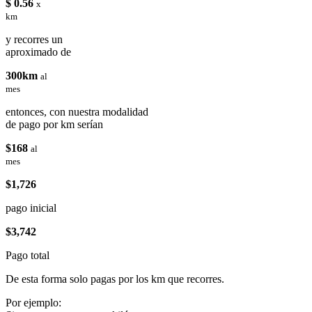
$ 0.56
x
km
y recorres un
aproximado de
300km
al
mes
entonces, con nuestra modalidad
de pago por km serían
$168
al
mes
$1,726
pago inicial
$3,742
Pago total
De esta forma solo pagas por los km que recorres.
Por ejemplo: