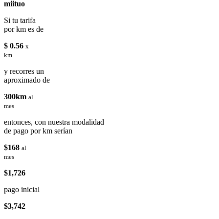
miituo
Si tu tarifa
por km es de
$ 0.56
x
km
y recorres un
aproximado de
300km
al
mes
entonces, con nuestra modalidad
de pago por km serían
$168
al
mes
$1,726
pago inicial
$3,742