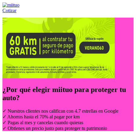
Cotizar
Llámanos al:
(55) 84-21-05-00
ó
800-953-00-59
¿Por qué elegir
miituo
para proteger tu
auto?
✓ Nuestros clientes nos califican con 4.7 estrellas en Google
✓ Ahorras hasta el 70% al pagar por km
✓ Pagas al mes y cancelas cuando quieras
✓ Obtienes un precio justo para proteger tu patrimonio