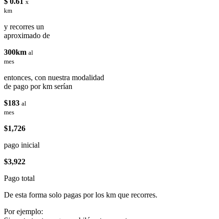
$ 0.61
x
km
y recorres un
aproximado de
300km
al
mes
entonces, con nuestra modalidad
de pago por km serían
$183
al
mes
$1,726
pago inicial
$3,922
Pago total
De esta forma solo pagas por los km que recorres.
Por ejemplo: