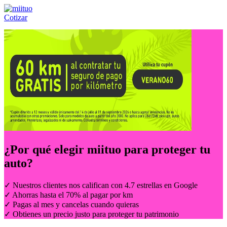
Cotizar
Llámanos al:
(55) 84-21-05-00
ó
800-953-00-59
¿Por qué elegir
miituo
para proteger tu
auto?
✓ Nuestros clientes nos califican con 4.7 estrellas en Google
✓ Ahorras hasta el 70% al pagar por km
✓ Pagas al mes y cancelas cuando quieras
✓ Obtienes un precio justo para proteger tu patrimonio