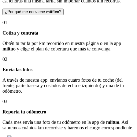
así tendrás una misma tarifa sin importar cuántos km recorras.
¿Por qué me conviene
miiflex
?
01
Cotiza y contrata
Obtén tu tarifa por km recorrido en nuestra página o en la app
miituo
y elige el plan de cobertura que más te convenga.
02
Envía las fotos
A través de nuestra app, envíanos cuatro fotos de tu coche (del
frente, parte trasera y costados derecho e izquierdo) y una de tu
odómetro.
03
Reporta tu odómetro
Cada mes envía una foto de tu odómetro en la app de
miituo
. Así
sabremos cuántos km recorriste y haremos el cargo correspondiente.