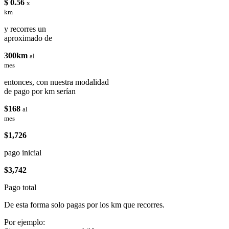
$ 0.56
x
km
y recorres un
aproximado de
300km
al
mes
entonces, con nuestra modalidad
de pago por km serían
$168
al
mes
$1,726
pago inicial
$3,742
Pago total
De esta forma solo pagas por los km que recorres.
Por ejemplo: