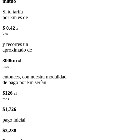
miituo
Si tu tarifa
por km es de
$ 0.42
x
km
y recorres un
aproximado de
300km
al
mes
entonces, con nuestra modalidad
de pago por km serían
$126
al
mes
$1,726
pago inicial
$3,238