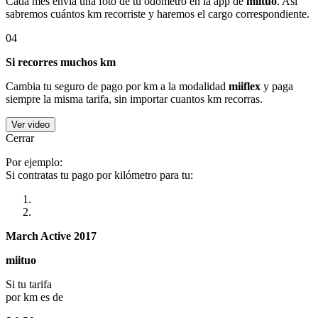
Cada mes envía una foto de tu odómetro en la app de
miituo
. Así
sabremos cuántos km recorriste y haremos el cargo correspondiente.
04
Si recorres muchos km
Cambia tu seguro de pago por km a la modalidad
miiflex
y paga
siempre la misma tarifa, sin importar cuantos km recorras.
Ver video
Cerrar
Por ejemplo:
Si contratas tu pago por kilómetro para tu:
March Active 2017
miituo
Si tu tarifa
por km es de