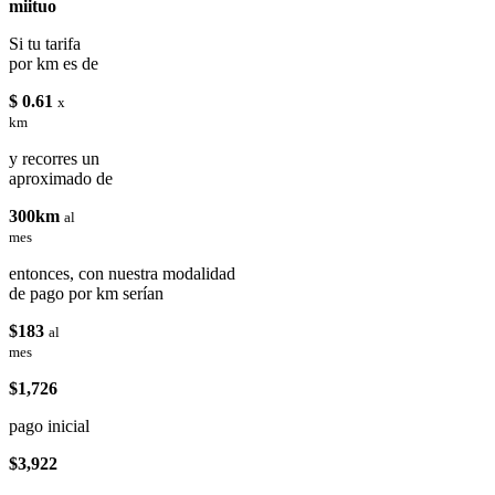
miituo
Si tu tarifa
por km es de
$ 0.61
x
km
y recorres un
aproximado de
300km
al
mes
entonces, con nuestra modalidad
de pago por km serían
$183
al
mes
$1,726
pago inicial
$3,922