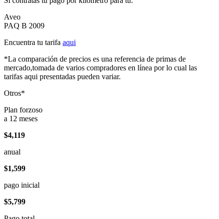
Si contratas tu pago por kilómetro para tu:
Aveo
PAQ B 2009
Encuentra tu tarifa
aqui
*La comparación de precios es una referencia de primas de
mercado,tomada de varios compradores en línea por lo cual las
tarifas aqui presentadas pueden variar.
Otros*
Plan forzoso
a 12 meses
$4,119
anual
$1,599
pago inicial
$5,799
Pago total