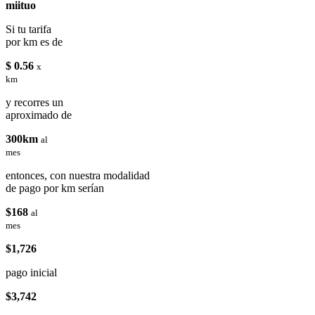
miituo
Si tu tarifa
por km es de
$ 0.56
x
km
y recorres un
aproximado de
300km
al
mes
entonces, con nuestra modalidad
de pago por km serían
$168
al
mes
$1,726
pago inicial
$3,742