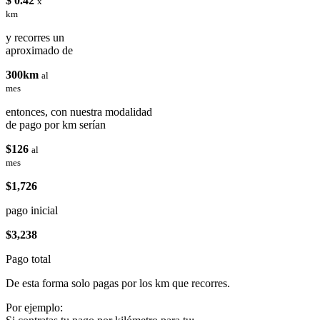
$ 0.42
x
km
y recorres un
aproximado de
300km
al
mes
entonces, con nuestra modalidad
de pago por km serían
$126
al
mes
$1,726
pago inicial
$3,238
Pago total
De esta forma solo pagas por los km que recorres.
Por ejemplo: