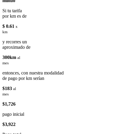
miituo
Si tu tarifa
por km es de
$ 0.61
x
km
y recorres un
aproximado de
300km
al
mes
entonces, con nuestra modalidad
de pago por km serían
$183
al
mes
$1,726
pago inicial
$3,922