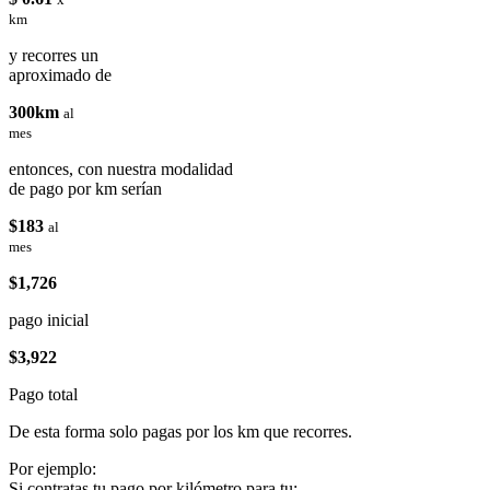
km
y recorres un
aproximado de
300km
al
mes
entonces, con nuestra modalidad
de pago por km serían
$183
al
mes
$1,726
pago inicial
$3,922
Pago total
De esta forma solo pagas por los km que recorres.
Por ejemplo:
Si contratas tu pago por kilómetro para tu: