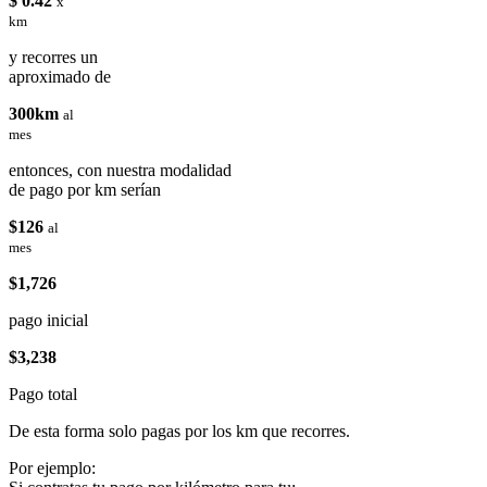
$ 0.42
x
km
y recorres un
aproximado de
300km
al
mes
entonces, con nuestra modalidad
de pago por km serían
$126
al
mes
$1,726
pago inicial
$3,238
Pago total
De esta forma solo pagas por los km que recorres.
Por ejemplo: