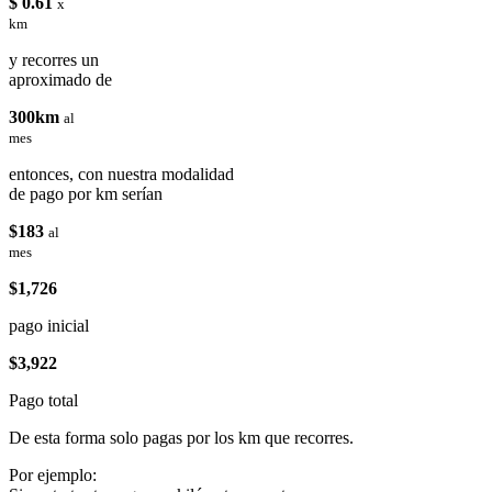
$ 0.61
x
km
y recorres un
aproximado de
300km
al
mes
entonces, con nuestra modalidad
de pago por km serían
$183
al
mes
$1,726
pago inicial
$3,922
Pago total
De esta forma solo pagas por los km que recorres.
Por ejemplo: