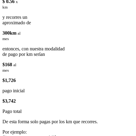
$ 0.56
x
km
y recorres un
aproximado de
300km
al
mes
entonces, con nuestra modalidad
de pago por km serían
$168
al
mes
$1,726
pago inicial
$3,742
Pago total
De esta forma solo pagas por los km que recorres.
Por ejemplo: