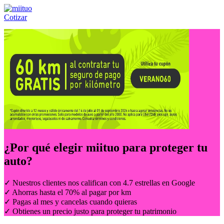
Cotizar
Llámanos al:
(55) 84-21-05-00
ó
800-953-00-59
¿Por qué elegir
miituo
para proteger tu
auto?
✓ Nuestros clientes nos califican con 4.7 estrellas en Google
✓ Ahorras hasta el 70% al pagar por km
✓ Pagas al mes y cancelas cuando quieras
✓ Obtienes un precio justo para proteger tu patrimonio