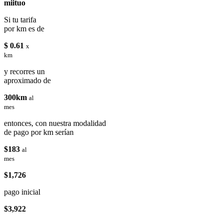
miituo
Si tu tarifa
por km es de
$ 0.61
x
km
y recorres un
aproximado de
300km
al
mes
entonces, con nuestra modalidad
de pago por km serían
$183
al
mes
$1,726
pago inicial
$3,922