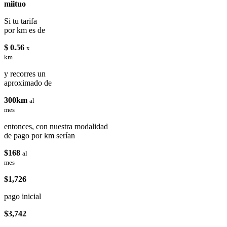
miituo
Si tu tarifa
por km es de
$ 0.56
x
km
y recorres un
aproximado de
300km
al
mes
entonces, con nuestra modalidad
de pago por km serían
$168
al
mes
$1,726
pago inicial
$3,742