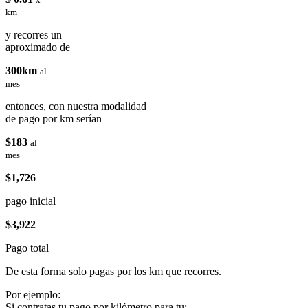
km
y recorres un
aproximado de
300km
al
mes
entonces, con nuestra modalidad
de pago por km serían
$183
al
mes
$1,726
pago inicial
$3,922
Pago total
De esta forma solo pagas por los km que recorres.
Por ejemplo:
Si contratas tu pago por kilómetro para tu: