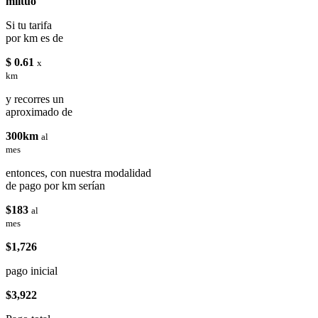
miituo
Si tu tarifa
por km es de
$ 0.61
x
km
y recorres un
aproximado de
300km
al
mes
entonces, con nuestra modalidad
de pago por km serían
$183
al
mes
$1,726
pago inicial
$3,922