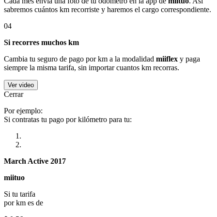
Cada mes envía una foto de tu odómetro en la app de
miituo
. Así
sabremos cuántos km recorriste y haremos el cargo correspondiente.
04
Si recorres muchos km
Cambia tu seguro de pago por km a la modalidad
miiflex
y paga
siempre la misma tarifa, sin importar cuantos km recorras.
Ver video
Cerrar
Por ejemplo:
Si contratas tu pago por kilómetro para tu:
March Active 2017
miituo
Si tu tarifa
por km es de