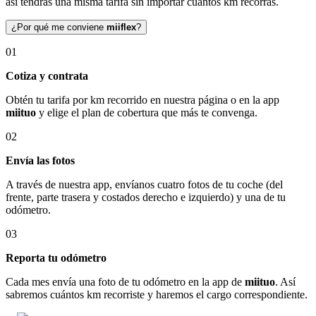
así tendrás una misma tarifa sin importar cuántos km recorras.
¿Por qué me conviene
miiflex
?
01
Cotiza y contrata
Obtén tu tarifa por km recorrido en nuestra página o en la app
miituo
y elige el plan de cobertura que más te convenga.
02
Envía las fotos
A través de nuestra app, envíanos cuatro fotos de tu coche (del
frente, parte trasera y costados derecho e izquierdo) y una de tu
odómetro.
03
Reporta tu odómetro
Cada mes envía una foto de tu odómetro en la app de
miituo
. Así
sabremos cuántos km recorriste y haremos el cargo correspondiente.