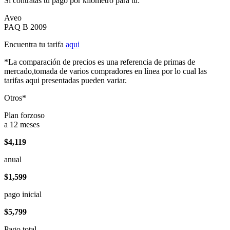
Si contratas tu pago por kilómetro para tu:
Aveo
PAQ B 2009
Encuentra tu tarifa
aqui
*La comparación de precios es una referencia de primas de
mercado,tomada de varios compradores en línea por lo cual las
tarifas aqui presentadas pueden variar.
Otros*
Plan forzoso
a 12 meses
$4,119
anual
$1,599
pago inicial
$5,799
Pago total