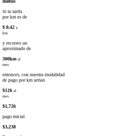
miituo
Si tu tarifa
por km es de
$ 0.42
x
km
y recorres un
aproximado de
300km
al
mes
entonces, con nuestra modalidad
de pago por km serían
$126
al
mes
$1,726
pago inicial
$3,238