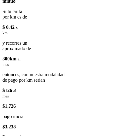
miituo
Si tu tarifa
por km es de
$ 0.42
x
km
y recorres un
aproximado de
300km
al
mes
entonces, con nuestra modalidad
de pago por km serían
$126
al
mes
$1,726
pago inicial
$3,238