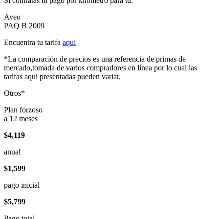
Si contratas tu pago por kilómetro para tu:
Aveo
PAQ B 2009
Encuentra tu tarifa
aqui
*La comparación de precios es una referencia de primas de
mercado,tomada de varios compradores en línea por lo cual las
tarifas aqui presentadas pueden variar.
Otros*
Plan forzoso
a 12 meses
$4,119
anual
$1,599
pago inicial
$5,799
Pago total