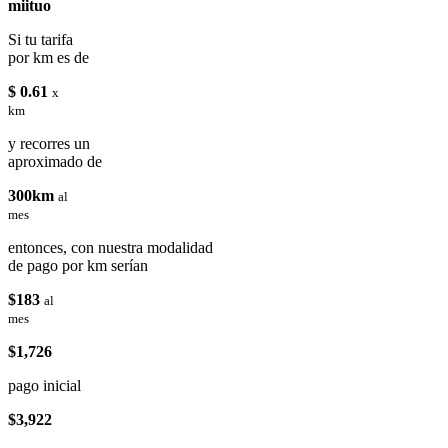
miituo
Si tu tarifa
por km es de
$ 0.61
x
km
y recorres un
aproximado de
300km
al
mes
entonces, con nuestra modalidad
de pago por km serían
$183
al
mes
$1,726
pago inicial
$3,922