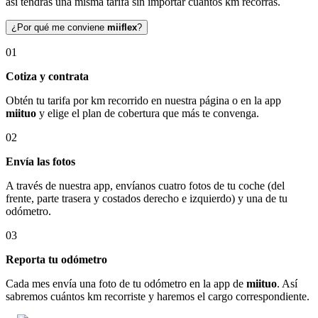
así tendrás una misma tarifa sin importar cuántos km recorras.
¿Por qué me conviene
miiflex
?
01
Cotiza y contrata
Obtén tu tarifa por km recorrido en nuestra página o en la app
miituo
y elige el plan de cobertura que más te convenga.
02
Envía las fotos
A través de nuestra app, envíanos cuatro fotos de tu coche (del
frente, parte trasera y costados derecho e izquierdo) y una de tu
odómetro.
03
Reporta tu odómetro
Cada mes envía una foto de tu odómetro en la app de
miituo
. Así
sabremos cuántos km recorriste y haremos el cargo correspondiente.