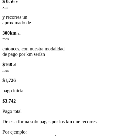
$ 0.56
x
km
y recorres un
aproximado de
300km
al
mes
entonces, con nuestra modalidad
de pago por km serían
$168
al
mes
$1,726
pago inicial
$3,742
Pago total
De esta forma solo pagas por los km que recorres.
Por ejemplo: