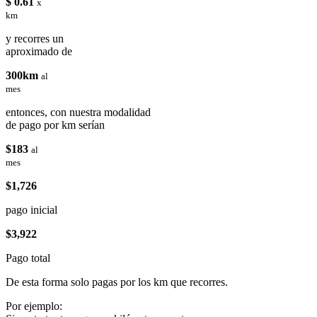
$ 0.61
x
km
y recorres un
aproximado de
300km
al
mes
entonces, con nuestra modalidad
de pago por km serían
$183
al
mes
$1,726
pago inicial
$3,922
Pago total
De esta forma solo pagas por los km que recorres.
Por ejemplo: