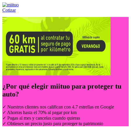
Cotizar
Llámanos al:
(55) 84-21-05-00
ó
800-953-00-59
¿Por qué elegir
miituo
para proteger tu
auto?
✓ Nuestros clientes nos califican con 4.7 estrellas en Google
✓ Ahorras hasta el 70% al pagar por km
✓ Pagas al mes y cancelas cuando quieras
✓ Obtienes un precio justo para proteger tu patrimonio