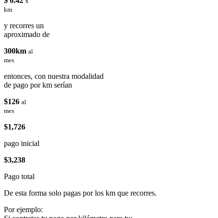
$ 0.42
x
km
y recorres un
aproximado de
300km
al
mes
entonces, con nuestra modalidad
de pago por km serían
$126
al
mes
$1,726
pago inicial
$3,238
Pago total
De esta forma solo pagas por los km que recorres.
Por ejemplo: