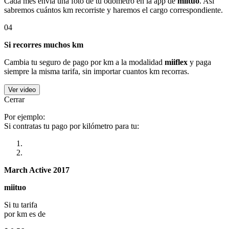
Cada mes envía una foto de tu odómetro en la app de
miituo
. Así
sabremos cuántos km recorriste y haremos el cargo correspondiente.
04
Si recorres muchos km
Cambia tu seguro de pago por km a la modalidad
miiflex
y paga
siempre la misma tarifa, sin importar cuantos km recorras.
Ver video
Cerrar
Por ejemplo:
Si contratas tu pago por kilómetro para tu:
March Active 2017
miituo
Si tu tarifa
por km es de