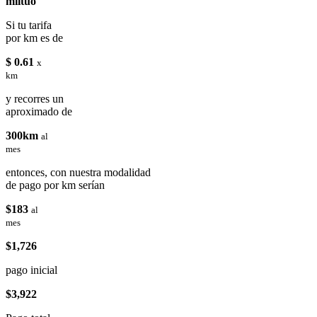
miituo
Si tu tarifa
por km es de
$ 0.61
x
km
y recorres un
aproximado de
300km
al
mes
entonces, con nuestra modalidad
de pago por km serían
$183
al
mes
$1,726
pago inicial
$3,922