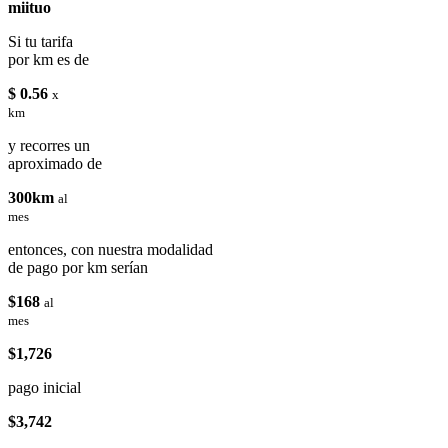
miituo
Si tu tarifa
por km es de
$ 0.56
x
km
y recorres un
aproximado de
300km
al
mes
entonces, con nuestra modalidad
de pago por km serían
$168
al
mes
$1,726
pago inicial
$3,742