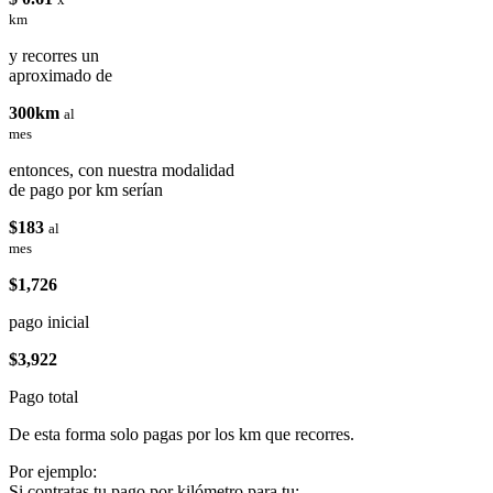
km
y recorres un
aproximado de
300km
al
mes
entonces, con nuestra modalidad
de pago por km serían
$183
al
mes
$1,726
pago inicial
$3,922
Pago total
De esta forma solo pagas por los km que recorres.
Por ejemplo:
Si contratas tu pago por kilómetro para tu: