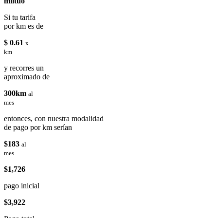
miituo
Si tu tarifa
por km es de
$ 0.61
x
km
y recorres un
aproximado de
300km
al
mes
entonces, con nuestra modalidad
de pago por km serían
$183
al
mes
$1,726
pago inicial
$3,922