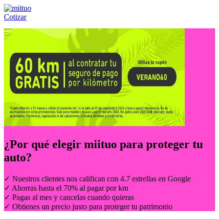
Cotizar
Llámanos al:
(55) 84-21-05-00
ó
800-953-00-59
¿Por qué elegir
miituo
para proteger tu
auto?
✓ Nuestros clientes nos califican con 4.7 estrellas en Google
✓ Ahorras hasta el 70% al pagar por km
✓ Pagas al mes y cancelas cuando quieras
✓ Obtienes un precio justo para proteger tu patrimonio