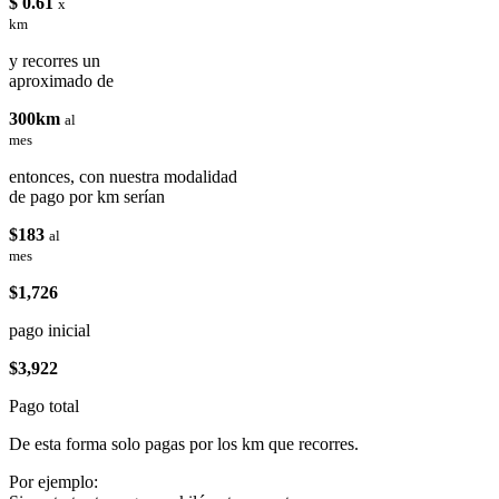
$ 0.61
x
km
y recorres un
aproximado de
300km
al
mes
entonces, con nuestra modalidad
de pago por km serían
$183
al
mes
$1,726
pago inicial
$3,922
Pago total
De esta forma solo pagas por los km que recorres.
Por ejemplo: