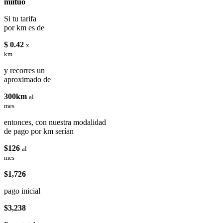
miituo
Si tu tarifa
por km es de
$ 0.42
x
km
y recorres un
aproximado de
300km
al
mes
entonces, con nuestra modalidad
de pago por km serían
$126
al
mes
$1,726
pago inicial
$3,238