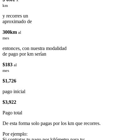
km
y recorres un
aproximado de
300km
al
mes
entonces, con nuestra modalidad
de pago por km serían
$183
al
mes
$1,726
pago inicial
$3,922
Pago total
De esta forma solo pagas por los km que recorres.
Por ejemplo:
Si contratas tu pago por kilómetro para tu: