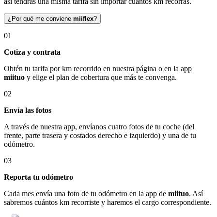
así tendrás una misma tarifa sin importar cuántos km recorras.
¿Por qué me conviene
miiflex
?
01
Cotiza y contrata
Obtén tu tarifa por km recorrido en nuestra página o en la app
miituo
y elige el plan de cobertura que más te convenga.
02
Envía las fotos
A través de nuestra app, envíanos cuatro fotos de tu coche (del
frente, parte trasera y costados derecho e izquierdo) y una de tu
odómetro.
03
Reporta tu odómetro
Cada mes envía una foto de tu odómetro en la app de
miituo
. Así
sabremos cuántos km recorriste y haremos el cargo correspondiente.