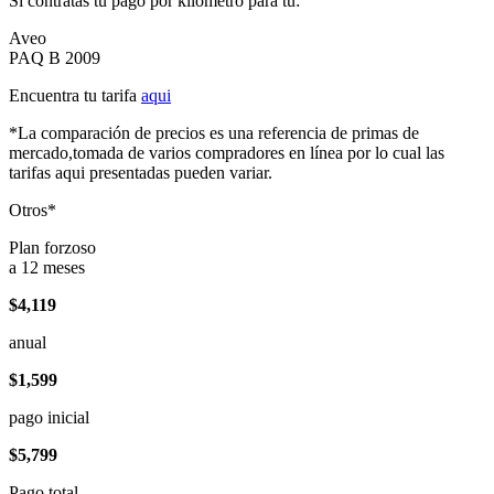
Si contratas tu pago por kilómetro para tu:
Aveo
PAQ B 2009
Encuentra tu tarifa
aqui
*La comparación de precios es una referencia de primas de
mercado,tomada de varios compradores en línea por lo cual las
tarifas aqui presentadas pueden variar.
Otros*
Plan forzoso
a 12 meses
$4,119
anual
$1,599
pago inicial
$5,799
Pago total