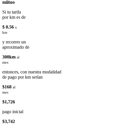
miituo
Si tu tarifa
por km es de
$ 0.56
x
km
y recorres un
aproximado de
300km
al
mes
entonces, con nuestra modalidad
de pago por km serían
$168
al
mes
$1,726
pago inicial
$3,742