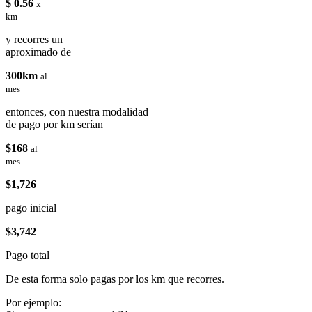
$ 0.56
x
km
y recorres un
aproximado de
300km
al
mes
entonces, con nuestra modalidad
de pago por km serían
$168
al
mes
$1,726
pago inicial
$3,742
Pago total
De esta forma solo pagas por los km que recorres.
Por ejemplo: