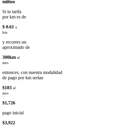
miituo
Si tu tarifa
por km es de
$ 0.61
x
km
y recorres un
aproximado de
300km
al
mes
entonces, con nuestra modalidad
de pago por km serían
$183
al
mes
$1,726
pago inicial
$3,922