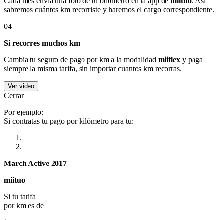
Cada mes envía una foto de tu odómetro en la app de
miituo
. Así
sabremos cuántos km recorriste y haremos el cargo correspondiente.
04
Si recorres muchos km
Cambia tu seguro de pago por km a la modalidad
miiflex
y paga
siempre la misma tarifa, sin importar cuantos km recorras.
Ver video
Cerrar
Por ejemplo:
Si contratas tu pago por kilómetro para tu:
March Active 2017
miituo
Si tu tarifa
por km es de