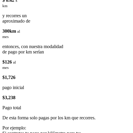
$ 0.42
x
km
y recorres un
aproximado de
300km
al
mes
entonces, con nuestra modalidad
de pago por km serían
$126
al
mes
$1,726
pago inicial
$3,238
Pago total
De esta forma solo pagas por los km que recorres.
Por ejemplo: