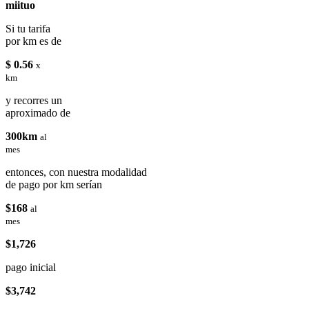
miituo
Si tu tarifa
por km es de
$ 0.56
x
km
y recorres un
aproximado de
300km
al
mes
entonces, con nuestra modalidad
de pago por km serían
$168
al
mes
$1,726
pago inicial
$3,742