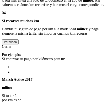
Cada mes envía una foto de tu odómetro en la app de
miituo
. Así
sabremos cuántos km recorriste y haremos el cargo correspondiente.
04
Si recorres muchos km
Cambia tu seguro de pago por km a la modalidad
miiflex
y paga
siempre la misma tarifa, sin importar cuantos km recorras.
Ver video
Cerrar
Por ejemplo:
Si contratas tu pago por kilómetro para tu:
March Active 2017
miituo
Si tu tarifa
por km es de