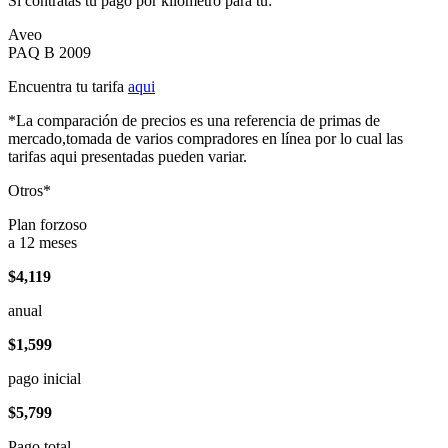
Si contratas tu pago por kilómetro para tu:
Aveo
PAQ B 2009
Encuentra tu tarifa
aqui
*La comparación de precios es una referencia de primas de
mercado,tomada de varios compradores en línea por lo cual las
tarifas aqui presentadas pueden variar.
Otros*
Plan forzoso
a 12 meses
$4,119
anual
$1,599
pago inicial
$5,799
Pago total