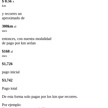
$ 0.56
x
km
y recorres un
aproximado de
300km
al
mes
entonces, con nuestra modalidad
de pago por km serían
$168
al
mes
$1,726
pago inicial
$3,742
Pago total
De esta forma solo pagas por los km que recorres.
Por ejemplo: