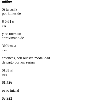
miituo
Si tu tarifa
por km es de
$ 0.61
x
km
y recorres un
aproximado de
300km
al
mes
entonces, con nuestra modalidad
de pago por km serían
$183
al
mes
$1,726
pago inicial
$3,922