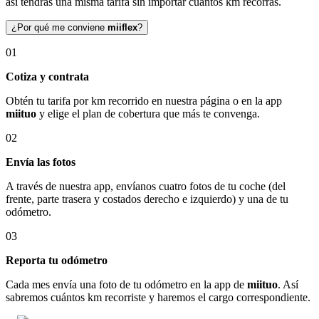
así tendrás una misma tarifa sin importar cuántos km recorras.
¿Por qué me conviene
miiflex
?
01
Cotiza y contrata
Obtén tu tarifa por km recorrido en nuestra página o en la app
miituo
y elige el plan de cobertura que más te convenga.
02
Envía las fotos
A través de nuestra app, envíanos cuatro fotos de tu coche (del
frente, parte trasera y costados derecho e izquierdo) y una de tu
odómetro.
03
Reporta tu odómetro
Cada mes envía una foto de tu odómetro en la app de
miituo
. Así
sabremos cuántos km recorriste y haremos el cargo correspondiente.