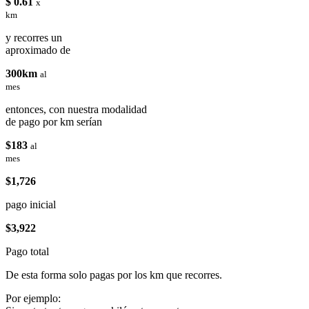
$ 0.61
x
km
y recorres un
aproximado de
300km
al
mes
entonces, con nuestra modalidad
de pago por km serían
$183
al
mes
$1,726
pago inicial
$3,922
Pago total
De esta forma solo pagas por los km que recorres.
Por ejemplo: