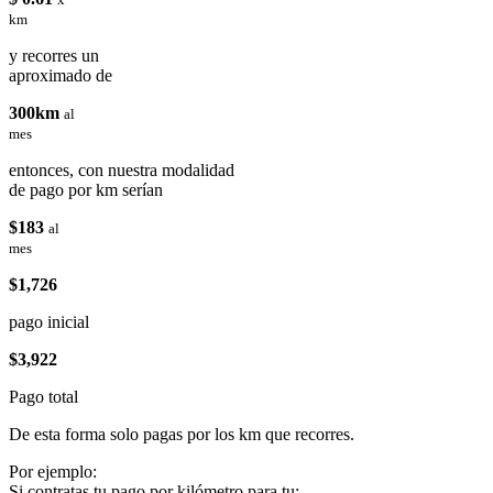
km
y recorres un
aproximado de
300km
al
mes
entonces, con nuestra modalidad
de pago por km serían
$183
al
mes
$1,726
pago inicial
$3,922
Pago total
De esta forma solo pagas por los km que recorres.
Por ejemplo:
Si contratas tu pago por kilómetro para tu: