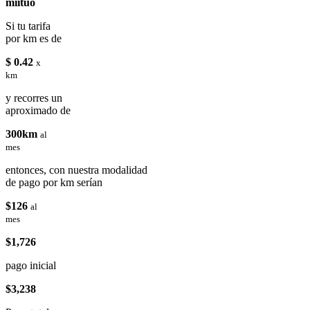
miituo
Si tu tarifa
por km es de
$ 0.42
x
km
y recorres un
aproximado de
300km
al
mes
entonces, con nuestra modalidad
de pago por km serían
$126
al
mes
$1,726
pago inicial
$3,238