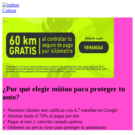
Cotizar
Llámanos al:
(55) 84-21-05-00
ó
800-953-00-59
¿Por qué elegir
miituo
para proteger tu
auto?
✓ Nuestros clientes nos califican con 4.7 estrellas en Google
✓ Ahorras hasta el 70% al pagar por km
✓ Pagas al mes y cancelas cuando quieras
✓ Obtienes un precio justo para proteger tu patrimonio