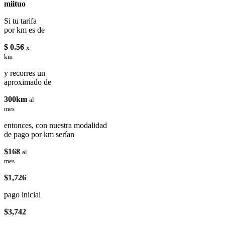
miituo
Si tu tarifa
por km es de
$ 0.56
x
km
y recorres un
aproximado de
300km
al
mes
entonces, con nuestra modalidad
de pago por km serían
$168
al
mes
$1,726
pago inicial
$3,742