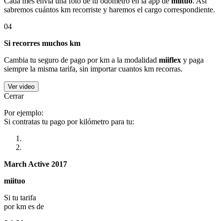
Cada mes envía una foto de tu odómetro en la app de
miituo
. Así
sabremos cuántos km recorriste y haremos el cargo correspondiente.
04
Si recorres muchos km
Cambia tu seguro de pago por km a la modalidad
miiflex
y paga
siempre la misma tarifa, sin importar cuantos km recorras.
Ver video
Cerrar
Por ejemplo:
Si contratas tu pago por kilómetro para tu:
March Active 2017
miituo
Si tu tarifa
por km es de