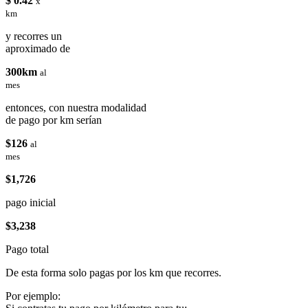
$ 0.42
x
km
y recorres un
aproximado de
300km
al
mes
entonces, con nuestra modalidad
de pago por km serían
$126
al
mes
$1,726
pago inicial
$3,238
Pago total
De esta forma solo pagas por los km que recorres.
Por ejemplo: