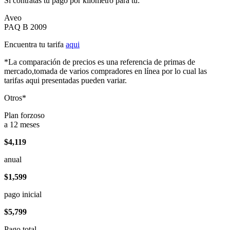
Si contratas tu pago por kilómetro para tu:
Aveo
PAQ B 2009
Encuentra tu tarifa
aqui
*La comparación de precios es una referencia de primas de
mercado,tomada de varios compradores en línea por lo cual las
tarifas aqui presentadas pueden variar.
Otros*
Plan forzoso
a 12 meses
$4,119
anual
$1,599
pago inicial
$5,799
Pago total