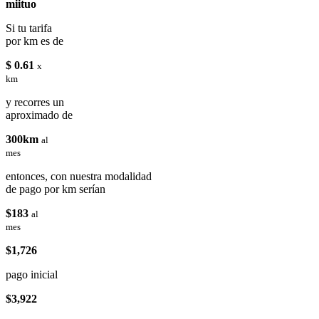
miituo
Si tu tarifa
por km es de
$ 0.61
x
km
y recorres un
aproximado de
300km
al
mes
entonces, con nuestra modalidad
de pago por km serían
$183
al
mes
$1,726
pago inicial
$3,922