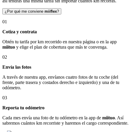
así tendrás una misma tarifa sin importar cuántos km recorras.
¿Por qué me conviene
miiflex
?
01
Cotiza y contrata
Obtén tu tarifa por km recorrido en nuestra página o en la app
miituo
y elige el plan de cobertura que más te convenga.
02
Envía las fotos
A través de nuestra app, envíanos cuatro fotos de tu coche (del
frente, parte trasera y costados derecho e izquierdo) y una de tu
odómetro.
03
Reporta tu odómetro
Cada mes envía una foto de tu odómetro en la app de
miituo
. Así
sabremos cuántos km recorriste y haremos el cargo correspondiente.