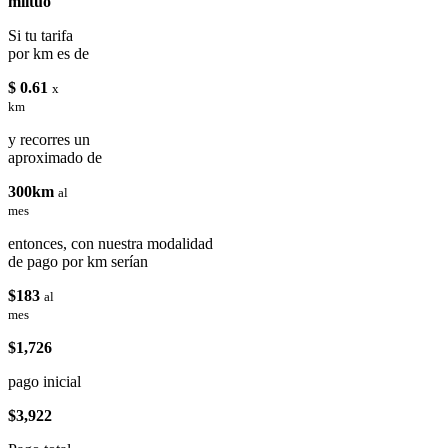
miituo
Si tu tarifa
por km es de
$ 0.61
x
km
y recorres un
aproximado de
300km
al
mes
entonces, con nuestra modalidad
de pago por km serían
$183
al
mes
$1,726
pago inicial
$3,922