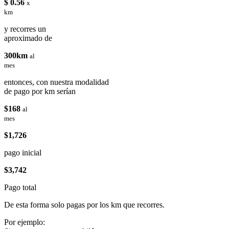
$ 0.56
x
km
y recorres un
aproximado de
300km
al
mes
entonces, con nuestra modalidad
de pago por km serían
$168
al
mes
$1,726
pago inicial
$3,742
Pago total
De esta forma solo pagas por los km que recorres.
Por ejemplo: