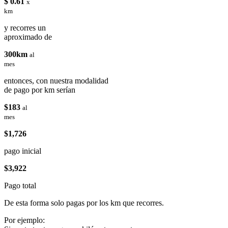
$ 0.61
x
km
y recorres un
aproximado de
300km
al
mes
entonces, con nuestra modalidad
de pago por km serían
$183
al
mes
$1,726
pago inicial
$3,922
Pago total
De esta forma solo pagas por los km que recorres.
Por ejemplo: