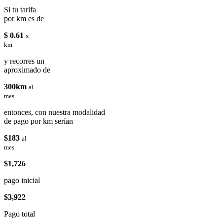
Si tu tarifa
por km es de
$ 0.61
x
km
y recorres un
aproximado de
300km
al
mes
entonces, con nuestra modalidad
de pago por km serían
$183
al
mes
$1,726
pago inicial
$3,922
Pago total