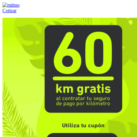
Cotizar
Llámanos al:
(55) 84-21-05-00
ó
800-953-00-59