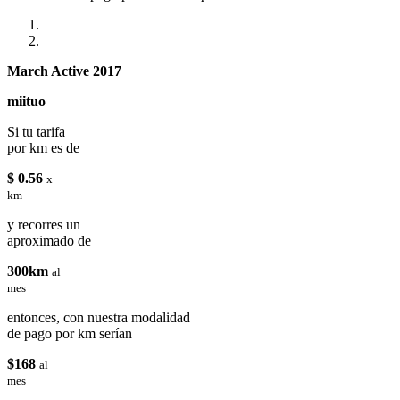
March Active 2017
miituo
Si tu tarifa
por km es de
$ 0.56
x
km
y recorres un
aproximado de
300km
al
mes
entonces, con nuestra modalidad
de pago por km serían
$168
al
mes