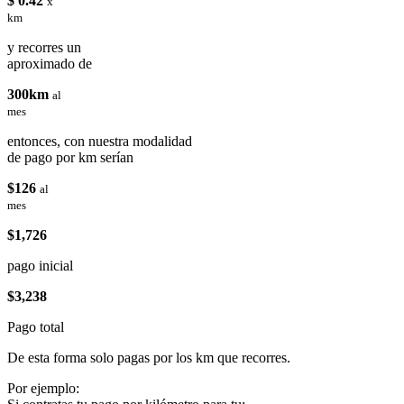
$ 0.42
x
km
y recorres un
aproximado de
300km
al
mes
entonces, con nuestra modalidad
de pago por km serían
$126
al
mes
$1,726
pago inicial
$3,238
Pago total
De esta forma solo pagas por los km que recorres.
Por ejemplo: