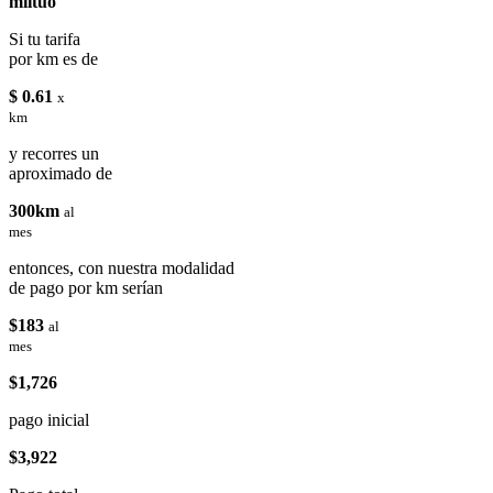
miituo
Si tu tarifa
por km es de
$ 0.61
x
km
y recorres un
aproximado de
300km
al
mes
entonces, con nuestra modalidad
de pago por km serían
$183
al
mes
$1,726
pago inicial
$3,922