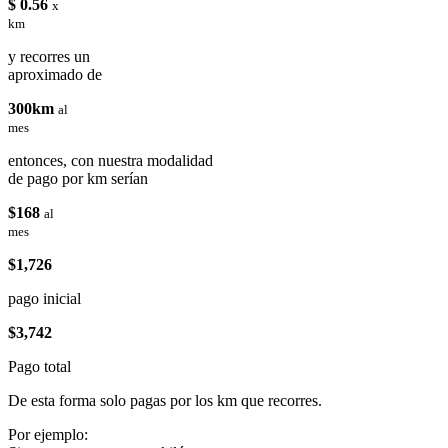
$ 0.56
x
km
y recorres un
aproximado de
300km
al
mes
entonces, con nuestra modalidad
de pago por km serían
$168
al
mes
$1,726
pago inicial
$3,742
Pago total
De esta forma solo pagas por los km que recorres.
Por ejemplo: