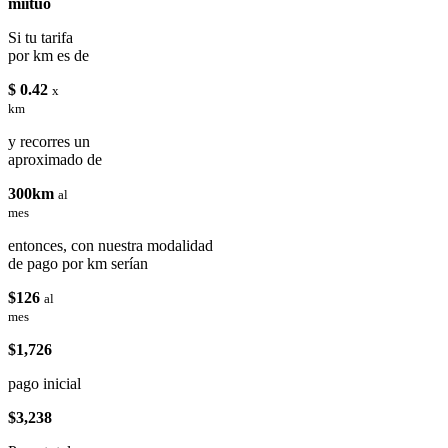
miituo
Si tu tarifa
por km es de
$ 0.42
x
km
y recorres un
aproximado de
300km
al
mes
entonces, con nuestra modalidad
de pago por km serían
$126
al
mes
$1,726
pago inicial
$3,238