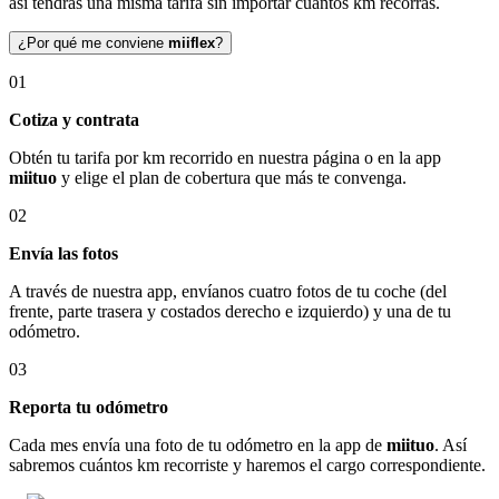
así tendrás una misma tarifa sin importar cuántos km recorras.
¿Por qué me conviene
miiflex
?
01
Cotiza y contrata
Obtén tu tarifa por km recorrido en nuestra página o en la app
miituo
y elige el plan de cobertura que más te convenga.
02
Envía las fotos
A través de nuestra app, envíanos cuatro fotos de tu coche (del
frente, parte trasera y costados derecho e izquierdo) y una de tu
odómetro.
03
Reporta tu odómetro
Cada mes envía una foto de tu odómetro en la app de
miituo
. Así
sabremos cuántos km recorriste y haremos el cargo correspondiente.