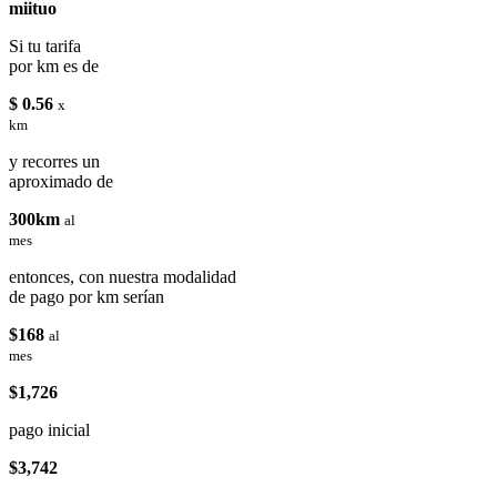
miituo
Si tu tarifa
por km es de
$ 0.56
x
km
y recorres un
aproximado de
300km
al
mes
entonces, con nuestra modalidad
de pago por km serían
$168
al
mes
$1,726
pago inicial
$3,742