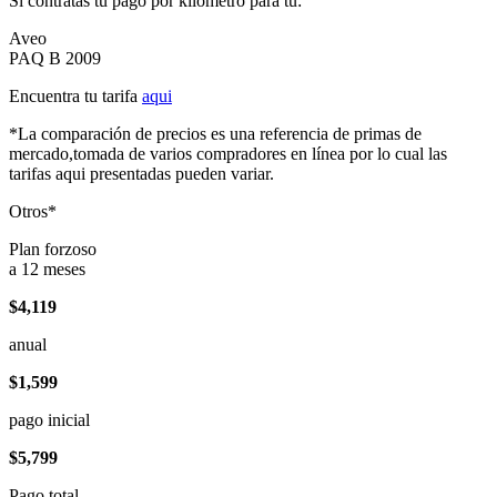
Si contratas tu pago por kilómetro para tu:
Aveo
PAQ B 2009
Encuentra tu tarifa
aqui
*La comparación de precios es una referencia de primas de
mercado,tomada de varios compradores en línea por lo cual las
tarifas aqui presentadas pueden variar.
Otros*
Plan forzoso
a 12 meses
$4,119
anual
$1,599
pago inicial
$5,799
Pago total