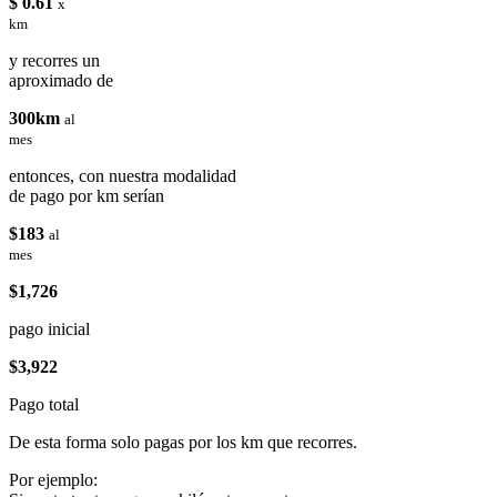
$ 0.61
x
km
y recorres un
aproximado de
300km
al
mes
entonces, con nuestra modalidad
de pago por km serían
$183
al
mes
$1,726
pago inicial
$3,922
Pago total
De esta forma solo pagas por los km que recorres.
Por ejemplo: