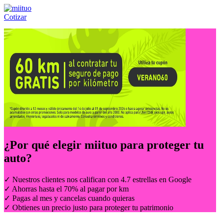
Cotizar
Llámanos al:
(55) 84-21-05-00
ó
800-953-00-59
¿Por qué elegir
miituo
para proteger tu
auto?
✓ Nuestros clientes nos califican con 4.7 estrellas en Google
✓ Ahorras hasta el 70% al pagar por km
✓ Pagas al mes y cancelas cuando quieras
✓ Obtienes un precio justo para proteger tu patrimonio