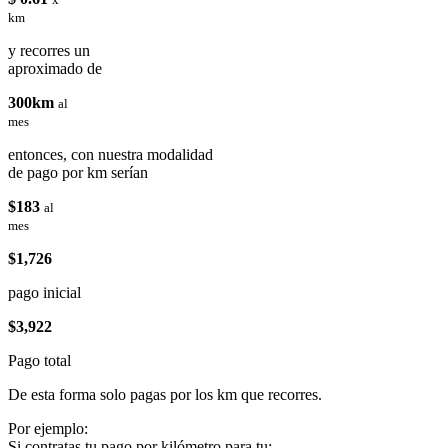
km
y recorres un
aproximado de
300km
al
mes
entonces, con nuestra modalidad
de pago por km serían
$183
al
mes
$1,726
pago inicial
$3,922
Pago total
De esta forma solo pagas por los km que recorres.
Por ejemplo:
Si contratas tu pago por kilómetro para tu: