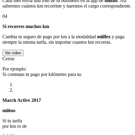
Cada mes envía una foto de tu odómetro en la app de
miituo
. Así
sabremos cuántos km recorriste y haremos el cargo correspondiente.
04
Si recorres muchos km
Cambia tu seguro de pago por km a la modalidad
miiflex
y paga
siempre la misma tarifa, sin importar cuantos km recorras.
Ver video
Cerrar
Por ejemplo:
Si contratas tu pago por kilómetro para tu:
March Active 2017
miituo
Si tu tarifa
por km es de