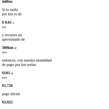
miituo
Si tu tarifa
por km es de
$ 0.61
x
km
y recorres un
aproximado de
300km
al
mes
entonces, con nuestra modalidad
de pago por km serían
$183
al
mes
$1,726
pago inicial
$3,922