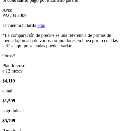
Si contratas tu pago por kilómetro para tu:
Aveo
PAQ B 2009
Encuentra tu tarifa
aqui
*La comparación de precios es una referencia de primas de
mercado,tomada de varios compradores en línea por lo cual las
tarifas aqui presentadas pueden variar.
Otros*
Plan forzoso
a 12 meses
$4,119
anual
$1,599
pago inicial
$5,799
Pago total