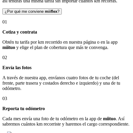
así tendrás una misma tarifa sin importar cuántos km recorras.
¿Por qué me conviene
miiflex
?
01
Cotiza y contrata
Obtén tu tarifa por km recorrido en nuestra página o en la app
miituo
y elige el plan de cobertura que más te convenga.
02
Envía las fotos
A través de nuestra app, envíanos cuatro fotos de tu coche (del
frente, parte trasera y costados derecho e izquierdo) y una de tu
odómetro.
03
Reporta tu odómetro
Cada mes envía una foto de tu odómetro en la app de
miituo
. Así
sabremos cuántos km recorriste y haremos el cargo correspondiente.