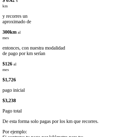
$ 0.42
x
km
y recorres un
aproximado de
300km
al
mes
entonces, con nuestra modalidad
de pago por km serían
$126
al
mes
$1,726
pago inicial
$3,238
Pago total
De esta forma solo pagas por los km que recorres.
Por ejemplo: