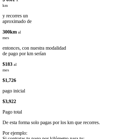
km
y recorres un
aproximado de
300km
al
mes
entonces, con nuestra modalidad
de pago por km serían
$183
al
mes
$1,726
pago inicial
$3,922
Pago total
De esta forma solo pagas por los km que recorres.
Por ejemplo:
Si contratas tu pago por kilómetro para tu: