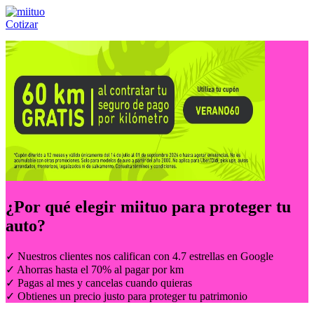
Cotizar
Llámanos al:
(55) 84-21-05-00
ó
800-953-00-59
¿Por qué elegir
miituo
para proteger tu
auto?
✓ Nuestros clientes nos califican con 4.7 estrellas en Google
✓ Ahorras hasta el 70% al pagar por km
✓ Pagas al mes y cancelas cuando quieras
✓ Obtienes un precio justo para proteger tu patrimonio