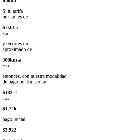
miituo
Si tu tarifa
por km es de
$ 0.61
x
km
y recorres un
aproximado de
300km
al
mes
entonces, con nuestra modalidad
de pago por km serían
$183
al
mes
$1,726
pago inicial
$3,922