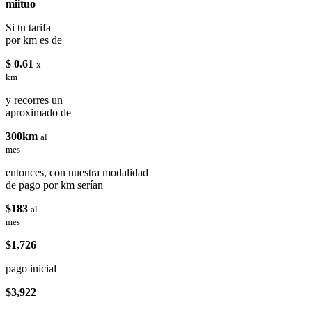
miituo
Si tu tarifa
por km es de
$ 0.61
x
km
y recorres un
aproximado de
300km
al
mes
entonces, con nuestra modalidad
de pago por km serían
$183
al
mes
$1,726
pago inicial
$3,922