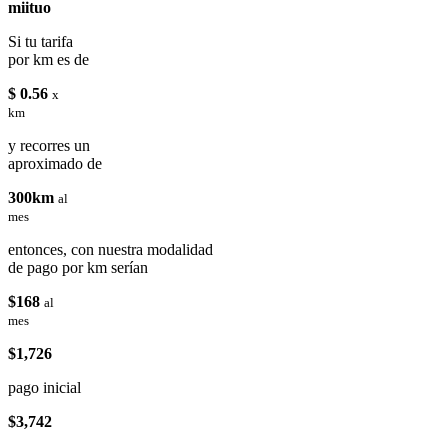
miituo
Si tu tarifa
por km es de
$ 0.56
x
km
y recorres un
aproximado de
300km
al
mes
entonces, con nuestra modalidad
de pago por km serían
$168
al
mes
$1,726
pago inicial
$3,742