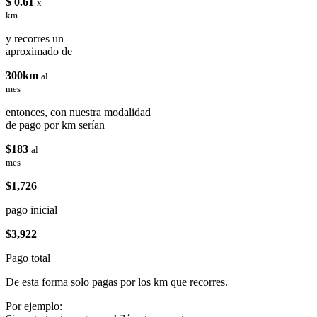
$ 0.61
x
km
y recorres un
aproximado de
300km
al
mes
entonces, con nuestra modalidad
de pago por km serían
$183
al
mes
$1,726
pago inicial
$3,922
Pago total
De esta forma solo pagas por los km que recorres.
Por ejemplo: