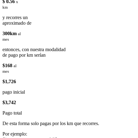
$ 0.56
x
km
y recorres un
aproximado de
300km
al
mes
entonces, con nuestra modalidad
de pago por km serían
$168
al
mes
$1,726
pago inicial
$3,742
Pago total
De esta forma solo pagas por los km que recorres.
Por ejemplo: