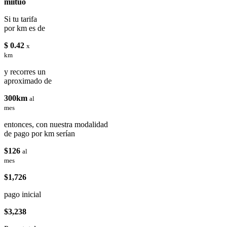
miituo
Si tu tarifa
por km es de
$ 0.42
x
km
y recorres un
aproximado de
300km
al
mes
entonces, con nuestra modalidad
de pago por km serían
$126
al
mes
$1,726
pago inicial
$3,238