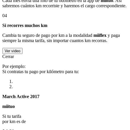
Cada mes envía una foto de tu odómetro en la app de
miituo
. Así
sabremos cuántos km recorriste y haremos el cargo correspondiente.
04
Si recorres muchos km
Cambia tu seguro de pago por km a la modalidad
miiflex
y paga
siempre la misma tarifa, sin importar cuantos km recorras.
Ver video
Cerrar
Por ejemplo:
Si contratas tu pago por kilómetro para tu:
March Active 2017
miituo
Si tu tarifa
por km es de