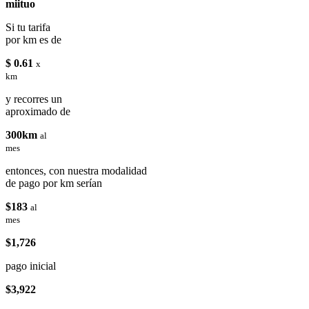
miituo
Si tu tarifa
por km es de
$ 0.61
x
km
y recorres un
aproximado de
300km
al
mes
entonces, con nuestra modalidad
de pago por km serían
$183
al
mes
$1,726
pago inicial
$3,922