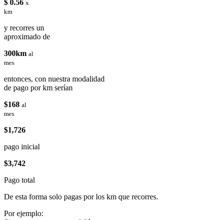
$ 0.56
x
km
y recorres un
aproximado de
300km
al
mes
entonces, con nuestra modalidad
de pago por km serían
$168
al
mes
$1,726
pago inicial
$3,742
Pago total
De esta forma solo pagas por los km que recorres.
Por ejemplo: