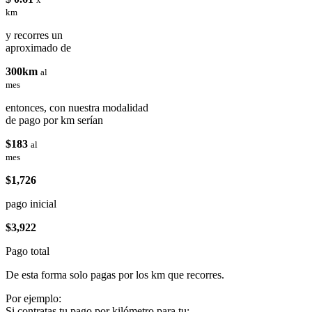
km
y recorres un
aproximado de
300km
al
mes
entonces, con nuestra modalidad
de pago por km serían
$183
al
mes
$1,726
pago inicial
$3,922
Pago total
De esta forma solo pagas por los km que recorres.
Por ejemplo:
Si contratas tu pago por kilómetro para tu: