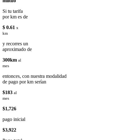
miituo
Si tu tarifa
por km es de
$ 0.61
x
km
y recorres un
aproximado de
300km
al
mes
entonces, con nuestra modalidad
de pago por km serían
$183
al
mes
$1,726
pago inicial
$3,922