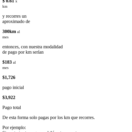
$ 0.61
x
km
y recorres un
aproximado de
300km
al
mes
entonces, con nuestra modalidad
de pago por km serían
$183
al
mes
$1,726
pago inicial
$3,922
Pago total
De esta forma solo pagas por los km que recorres.
Por ejemplo: