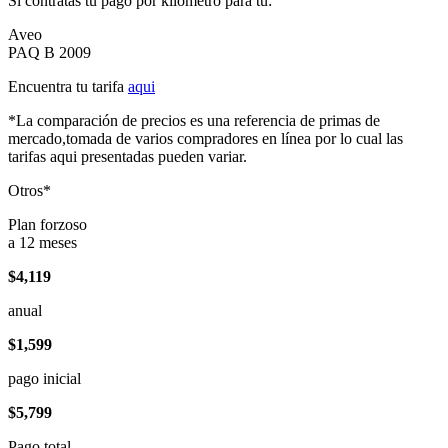
Si contratas tu pago por kilómetro para tu:
Aveo
PAQ B 2009
Encuentra tu tarifa
aqui
*La comparación de precios es una referencia de primas de
mercado,tomada de varios compradores en línea por lo cual las
tarifas aqui presentadas pueden variar.
Otros*
Plan forzoso
a 12 meses
$4,119
anual
$1,599
pago inicial
$5,799
Pago total