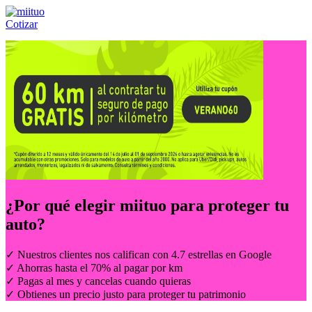
Cotizar
Llámanos al:
(55) 84-21-05-00
ó
800-953-00-59
¿Por qué elegir
miituo
para proteger tu
auto?
✓ Nuestros clientes nos califican con 4.7 estrellas en Google
✓ Ahorras hasta el 70% al pagar por km
✓ Pagas al mes y cancelas cuando quieras
✓ Obtienes un precio justo para proteger tu patrimonio