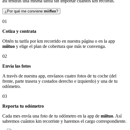
así tendrás una misma tarifa sin importar cuántos km recorras.
¿Por qué me conviene
miiflex
?
01
Cotiza y contrata
Obtén tu tarifa por km recorrido en nuestra página o en la app
miituo
y elige el plan de cobertura que más te convenga.
02
Envía las fotos
A través de nuestra app, envíanos cuatro fotos de tu coche (del
frente, parte trasera y costados derecho e izquierdo) y una de tu
odómetro.
03
Reporta tu odómetro
Cada mes envía una foto de tu odómetro en la app de
miituo
. Así
sabremos cuántos km recorriste y haremos el cargo correspondiente.