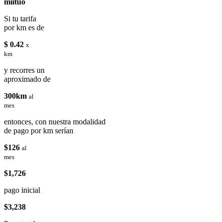
miituo
Si tu tarifa
por km es de
$ 0.42
x
km
y recorres un
aproximado de
300km
al
mes
entonces, con nuestra modalidad
de pago por km serían
$126
al
mes
$1,726
pago inicial
$3,238