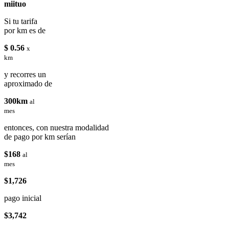
miituo
Si tu tarifa
por km es de
$ 0.56
x
km
y recorres un
aproximado de
300km
al
mes
entonces, con nuestra modalidad
de pago por km serían
$168
al
mes
$1,726
pago inicial
$3,742