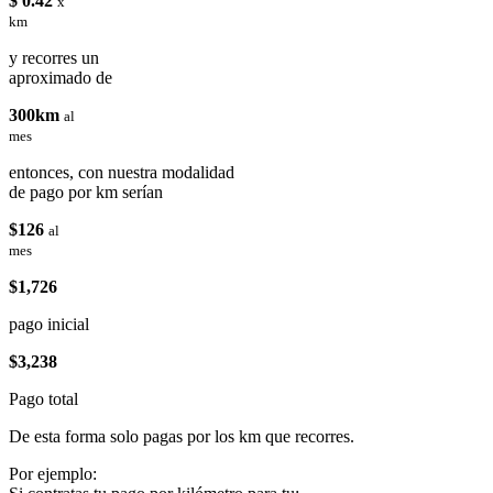
$ 0.42
x
km
y recorres un
aproximado de
300km
al
mes
entonces, con nuestra modalidad
de pago por km serían
$126
al
mes
$1,726
pago inicial
$3,238
Pago total
De esta forma solo pagas por los km que recorres.
Por ejemplo: