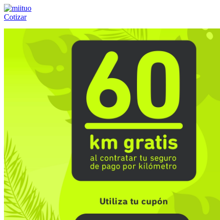
Cotizar
Llámanos al:
(55) 84-21-05-00
ó
800-953-00-59