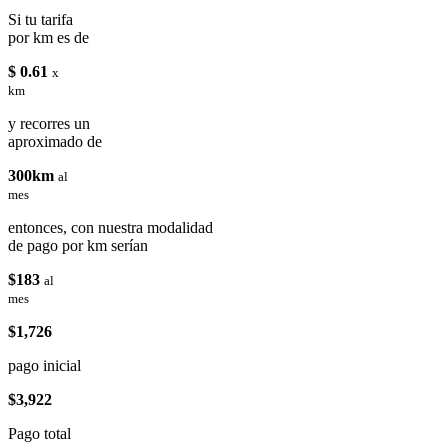
Si tu tarifa
por km es de
$ 0.61
x
km
y recorres un
aproximado de
300km
al
mes
entonces, con nuestra modalidad
de pago por km serían
$183
al
mes
$1,726
pago inicial
$3,922
Pago total