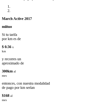
March Active 2017
miituo
Si tu tarifa
por km es de
$ 0.56
x
km
y recorres un
aproximado de
300km
al
mes
entonces, con nuestra modalidad
de pago por km serían
$168
al
mes