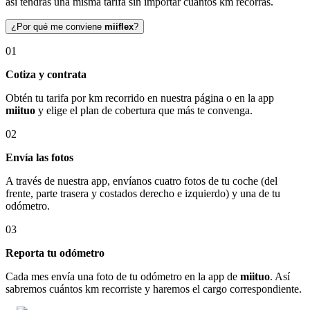
así tendrás una misma tarifa sin importar cuántos km recorras.
¿Por qué me conviene
miiflex
?
01
Cotiza y contrata
Obtén tu tarifa por km recorrido en nuestra página o en la app
miituo
y elige el plan de cobertura que más te convenga.
02
Envía las fotos
A través de nuestra app, envíanos cuatro fotos de tu coche (del
frente, parte trasera y costados derecho e izquierdo) y una de tu
odómetro.
03
Reporta tu odómetro
Cada mes envía una foto de tu odómetro en la app de
miituo
. Así
sabremos cuántos km recorriste y haremos el cargo correspondiente.