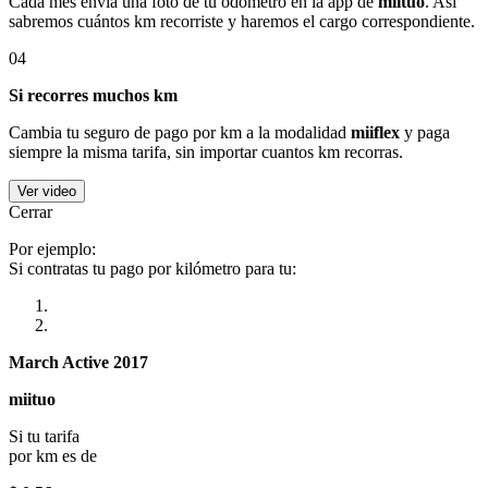
Cada mes envía una foto de tu odómetro en la app de
miituo
. Así
sabremos cuántos km recorriste y haremos el cargo correspondiente.
04
Si recorres muchos km
Cambia tu seguro de pago por km a la modalidad
miiflex
y paga
siempre la misma tarifa, sin importar cuantos km recorras.
Ver video
Cerrar
Por ejemplo:
Si contratas tu pago por kilómetro para tu:
March Active 2017
miituo
Si tu tarifa
por km es de