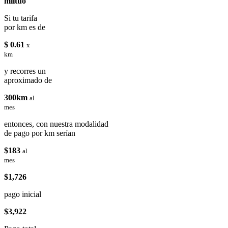
miituo
Si tu tarifa
por km es de
$ 0.61
x
km
y recorres un
aproximado de
300km
al
mes
entonces, con nuestra modalidad
de pago por km serían
$183
al
mes
$1,726
pago inicial
$3,922