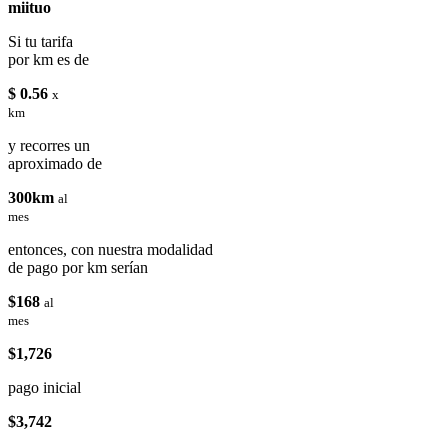
miituo
Si tu tarifa
por km es de
$ 0.56
x
km
y recorres un
aproximado de
300km
al
mes
entonces, con nuestra modalidad
de pago por km serían
$168
al
mes
$1,726
pago inicial
$3,742