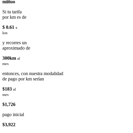
miituo
Si tu tarifa
por km es de
$ 0.61
x
km
y recorres un
aproximado de
300km
al
mes
entonces, con nuestra modalidad
de pago por km serían
$183
al
mes
$1,726
pago inicial
$3,922