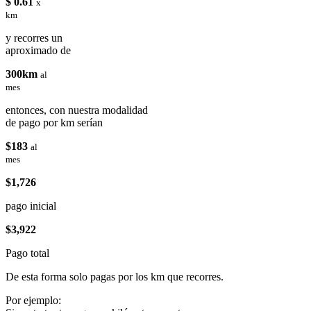
$ 0.61
x
km
y recorres un
aproximado de
300km
al
mes
entonces, con nuestra modalidad
de pago por km serían
$183
al
mes
$1,726
pago inicial
$3,922
Pago total
De esta forma solo pagas por los km que recorres.
Por ejemplo: