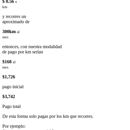
$ 0.56
x
km
y recorres un
aproximado de
300km
al
mes
entonces, con nuestra modalidad
de pago por km serían
$168
al
mes
$1,726
pago inicial
$3,742
Pago total
De esta forma solo pagas por los km que recorres.
Por ejemplo: