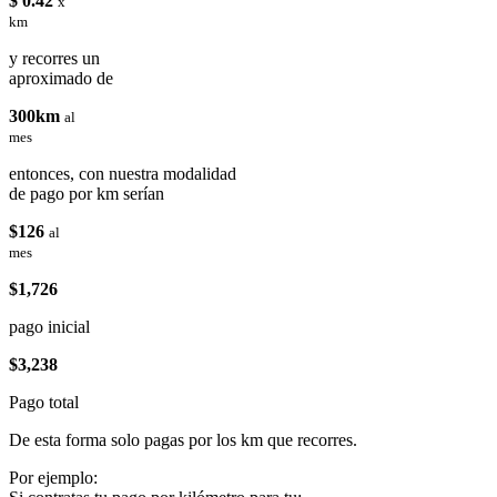
$ 0.42
x
km
y recorres un
aproximado de
300km
al
mes
entonces, con nuestra modalidad
de pago por km serían
$126
al
mes
$1,726
pago inicial
$3,238
Pago total
De esta forma solo pagas por los km que recorres.
Por ejemplo: