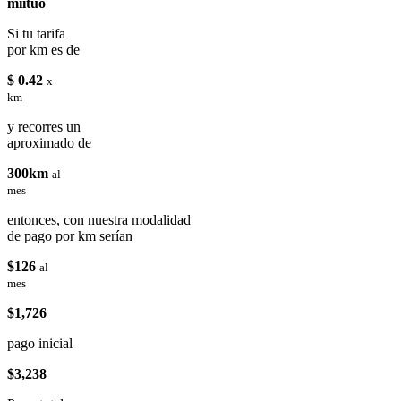
miituo
Si tu tarifa
por km es de
$ 0.42
x
km
y recorres un
aproximado de
300km
al
mes
entonces, con nuestra modalidad
de pago por km serían
$126
al
mes
$1,726
pago inicial
$3,238