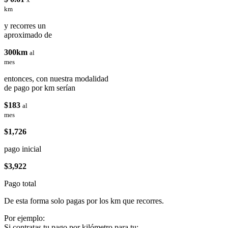
km
y recorres un
aproximado de
300km
al
mes
entonces, con nuestra modalidad
de pago por km serían
$183
al
mes
$1,726
pago inicial
$3,922
Pago total
De esta forma solo pagas por los km que recorres.
Por ejemplo:
Si contratas tu pago por kilómetro para tu: