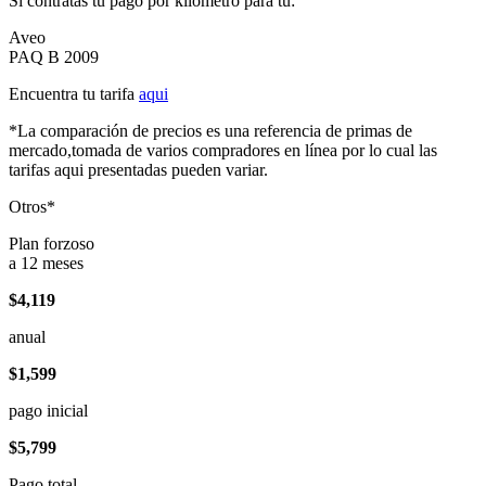
Si contratas tu pago por kilómetro para tu:
Aveo
PAQ B 2009
Encuentra tu tarifa
aqui
*La comparación de precios es una referencia de primas de
mercado,tomada de varios compradores en línea por lo cual las
tarifas aqui presentadas pueden variar.
Otros*
Plan forzoso
a 12 meses
$4,119
anual
$1,599
pago inicial
$5,799
Pago total