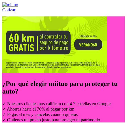
Cotizar
Llámanos al:
(55) 84-21-05-00
ó
800-953-00-59
¿Por qué elegir
miituo
para proteger tu
auto?
✓ Nuestros clientes nos califican con 4.7 estrellas en Google
✓ Ahorras hasta el 70% al pagar por km
✓ Pagas al mes y cancelas cuando quieras
✓ Obtienes un precio justo para proteger tu patrimonio