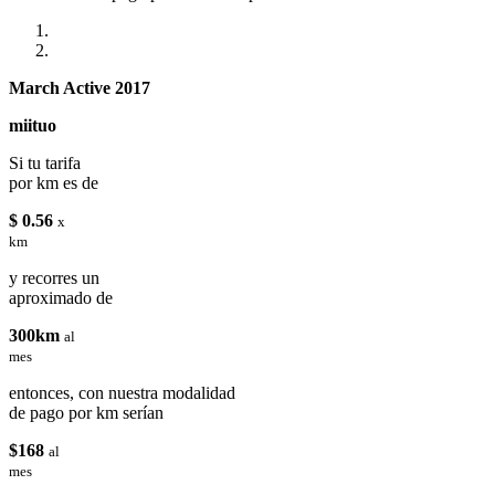
March Active 2017
miituo
Si tu tarifa
por km es de
$ 0.56
x
km
y recorres un
aproximado de
300km
al
mes
entonces, con nuestra modalidad
de pago por km serían
$168
al
mes