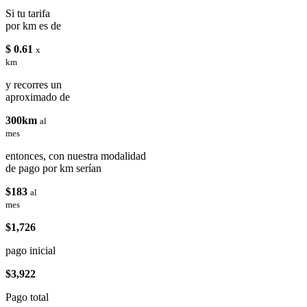
Si tu tarifa
por km es de
$ 0.61
x
km
y recorres un
aproximado de
300km
al
mes
entonces, con nuestra modalidad
de pago por km serían
$183
al
mes
$1,726
pago inicial
$3,922
Pago total