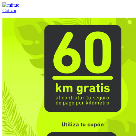
Cotizar
Llámanos al:
(55) 84-21-05-00
ó
800-953-00-59