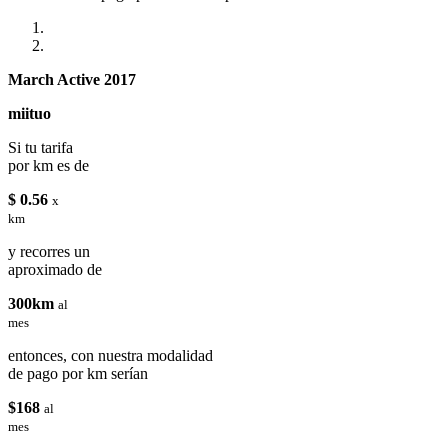
March Active 2017
miituo
Si tu tarifa
por km es de
$ 0.56
x
km
y recorres un
aproximado de
300km
al
mes
entonces, con nuestra modalidad
de pago por km serían
$168
al
mes