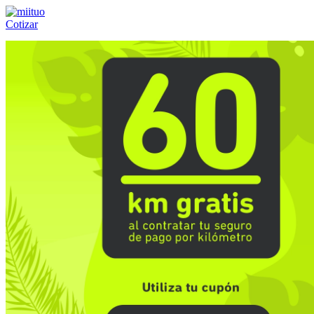
Cotizar
Llámanos al:
(55) 84-21-05-00
ó
800-953-00-59