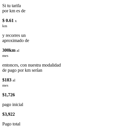
Si tu tarifa
por km es de
$ 0.61
x
km
y recorres un
aproximado de
300km
al
mes
entonces, con nuestra modalidad
de pago por km serían
$183
al
mes
$1,726
pago inicial
$3,922
Pago total