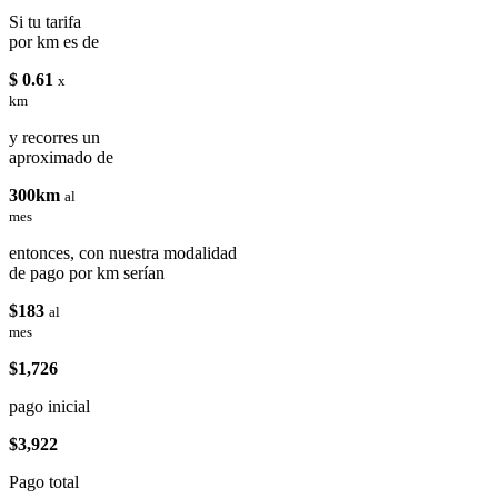
Si tu tarifa
por km es de
$ 0.61
x
km
y recorres un
aproximado de
300km
al
mes
entonces, con nuestra modalidad
de pago por km serían
$183
al
mes
$1,726
pago inicial
$3,922
Pago total