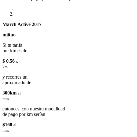
March Active 2017
miituo
Si tu tarifa
por km es de
$ 0.56
x
km
y recorres un
aproximado de
300km
al
mes
entonces, con nuestra modalidad
de pago por km serían
$168
al
mes