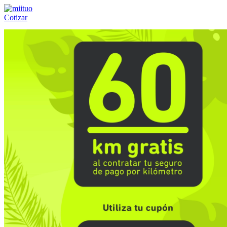
Cotizar
Llámanos al:
(55) 84-21-05-00
ó
800-953-00-59