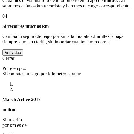
Cada mes envía una foto de tu odómetro en la app de
miituo
. Así
sabremos cuántos km recorriste y haremos el cargo correspondiente.
04
Si recorres muchos km
Cambia tu seguro de pago por km a la modalidad
miiflex
y paga
siempre la misma tarifa, sin importar cuantos km recorras.
Ver video
Cerrar
Por ejemplo:
Si contratas tu pago por kilómetro para tu:
March Active 2017
miituo
Si tu tarifa
por km es de