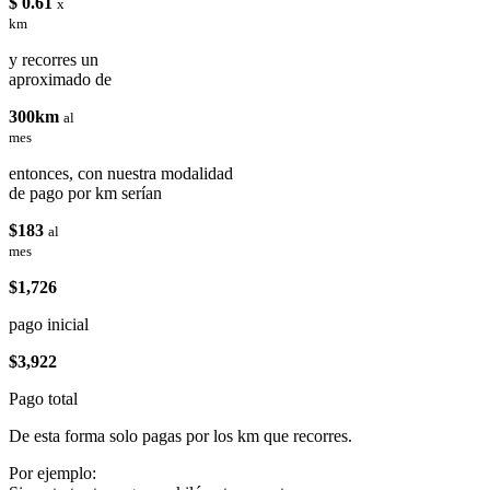
$ 0.61
x
km
y recorres un
aproximado de
300km
al
mes
entonces, con nuestra modalidad
de pago por km serían
$183
al
mes
$1,726
pago inicial
$3,922
Pago total
De esta forma solo pagas por los km que recorres.
Por ejemplo: