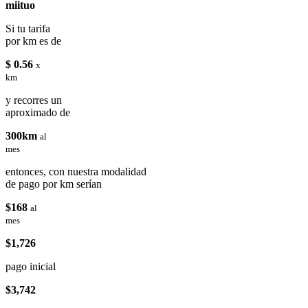
miituo
Si tu tarifa
por km es de
$ 0.56
x
km
y recorres un
aproximado de
300km
al
mes
entonces, con nuestra modalidad
de pago por km serían
$168
al
mes
$1,726
pago inicial
$3,742