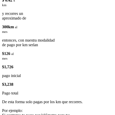
$ 0.42
x
km
y recorres un
aproximado de
300km
al
mes
entonces, con nuestra modalidad
de pago por km serían
$126
al
mes
$1,726
pago inicial
$3,238
Pago total
De esta forma solo pagas por los km que recorres.
Por ejemplo: