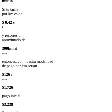
miituo
Si tu tarifa
por km es de
$ 0.42
x
km
y recorres un
aproximado de
300km
al
mes
entonces, con nuestra modalidad
de pago por km serían
$126
al
mes
$1,726
pago inicial
$3,238