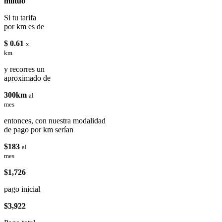
miituo
Si tu tarifa
por km es de
$ 0.61
x
km
y recorres un
aproximado de
300km
al
mes
entonces, con nuestra modalidad
de pago por km serían
$183
al
mes
$1,726
pago inicial
$3,922