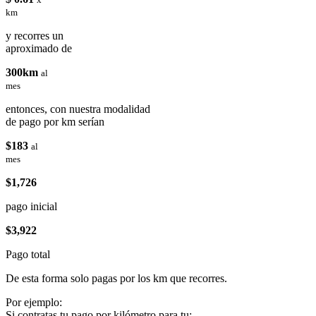
km
y recorres un
aproximado de
300km
al
mes
entonces, con nuestra modalidad
de pago por km serían
$183
al
mes
$1,726
pago inicial
$3,922
Pago total
De esta forma solo pagas por los km que recorres.
Por ejemplo:
Si contratas tu pago por kilómetro para tu: