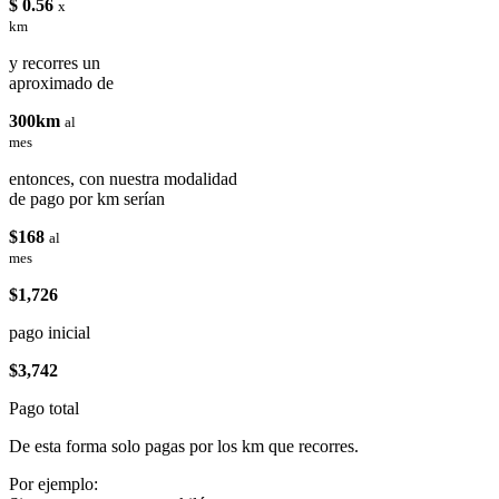
$ 0.56
x
km
y recorres un
aproximado de
300km
al
mes
entonces, con nuestra modalidad
de pago por km serían
$168
al
mes
$1,726
pago inicial
$3,742
Pago total
De esta forma solo pagas por los km que recorres.
Por ejemplo: