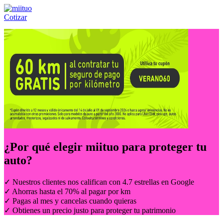
Cotizar
Llámanos al:
(55) 84-21-05-00
ó
800-953-00-59
¿Por qué elegir
miituo
para proteger tu
auto?
✓ Nuestros clientes nos califican con 4.7 estrellas en Google
✓ Ahorras hasta el 70% al pagar por km
✓ Pagas al mes y cancelas cuando quieras
✓ Obtienes un precio justo para proteger tu patrimonio