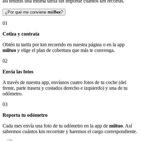
así tendrás una misma tarifa sin importar cuántos km recorras.
¿Por qué me conviene
miiflex
?
01
Cotiza y contrata
Obtén tu tarifa por km recorrido en nuestra página o en la app
miituo
y elige el plan de cobertura que más te convenga.
02
Envía las fotos
A través de nuestra app, envíanos cuatro fotos de tu coche (del
frente, parte trasera y costados derecho e izquierdo) y una de tu
odómetro.
03
Reporta tu odómetro
Cada mes envía una foto de tu odómetro en la app de
miituo
. Así
sabremos cuántos km recorriste y haremos el cargo correspondiente.