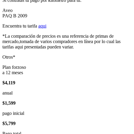
Si contratas tu pago por kilómetro para tu:
Aveo
PAQ B 2009
Encuentra tu tarifa
aqui
*La comparación de precios es una referencia de primas de
mercado,tomada de varios compradores en línea por lo cual las
tarifas aqui presentadas pueden variar.
Otros*
Plan forzoso
a 12 meses
$4,119
anual
$1,599
pago inicial
$5,799
Pago total