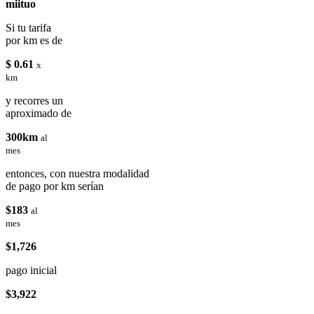
miituo
Si tu tarifa
por km es de
$ 0.61
x
km
y recorres un
aproximado de
300km
al
mes
entonces, con nuestra modalidad
de pago por km serían
$183
al
mes
$1,726
pago inicial
$3,922